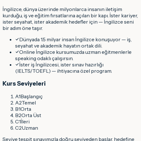
İngilizce
, dünya üzerinde milyonlarca insanın iletişim
kurduğu, iş ve eğitim fırsatlarına açılan bir kapı. İster kariyer,
ister seyahat, ister akademik hedefler için —
İngilizce
seni
bir adım öne taşır.
Dünyada 1.5 milyar insan İngilizce konuşuyor — iş,
seyahat ve akademik hayatın ortak dili.
Online İngilizce kursumuzda uzman eğitmenlerle
speaking odaklı çalışırsın.
İster iş İngilizcesi, ister sınav hazırlığı
(IELTS/TOEFL) — ihtiyacına özel program.
Kurs Seviyeleri
A1
Başlangıç
A2
Temel
B1
Orta
B2
Orta Üst
C1
İleri
C2
Uzman
Seviye tespit sınavımızla doğru seviyeden başlar, hedefine