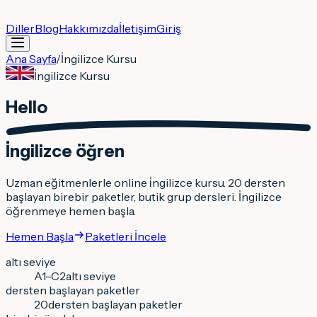
Diller
Blog
Hakkımızda
İletişim
Giriş
Ana Sayfa
/
İngilizce
Kursu
İngilizce
Kursu
Hello
İngilizce
öğren
Uzman eğitmenlerle online i̇ngilizce kursu. 20 dersten
başlayan birebir paketler, butik grup dersleri. İngilizce
öğrenmeye hemen başla.
Hemen Başla
Paketleri İncele
altı seviye
A1–C2
altı seviye
dersten başlayan paketler
20
dersten başlayan paketler