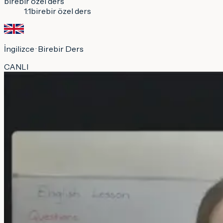
birebir özel ders
1:1
birebir özel ders
İngilizce
· Birebir Ders
CANLI