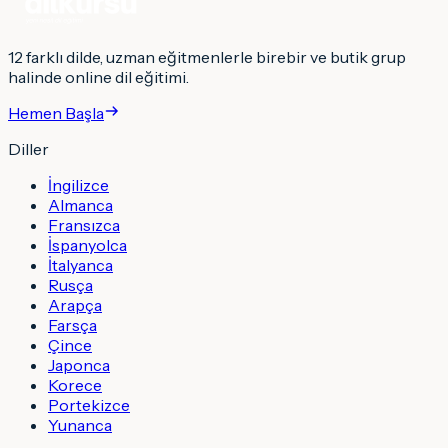
12 farklı dilde, uzman eğitmenlerle birebir ve butik grup
halinde online dil eğitimi.
Hemen Başla
Diller
İngilizce
Almanca
Fransızca
İspanyolca
İtalyanca
Rusça
Arapça
Farsça
Çince
Japonca
Korece
Portekizce
Yunanca