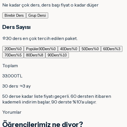
Ne kadar çok ders, ders başı fiyat o kadar düşer
Birebir Ders
Grup Dersi
Ders Sayısı
30 ders en çok tercih edilen paket.
20
Ders
%
0
Popüler
30
Ders
%
0
40
Ders
%
0
50
Ders
%
0
60
Ders
%
3
70
Ders
%
5
80
Ders
%
8
90
Ders
%
10
Toplam
33.000
TL
30
ders · ≈
3
ay
50 derse kadar liste fiyatı geçerli. 60 dersten itibaren
kademeli indirim başlar, 90 derste
%
10
'a ulaşır.
Yorumlar
Öğrencilerimiz ne diyor?