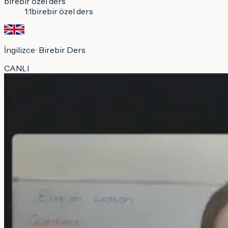
birebir özel ders
1:1
birebir özel ders
İngilizce
· Birebir Ders
CANLI