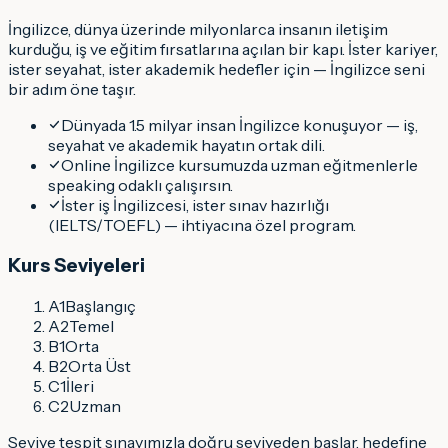
İngilizce
, dünya üzerinde milyonlarca insanın iletişim
kurduğu, iş ve eğitim fırsatlarına açılan bir kapı. İster kariyer,
ister seyahat, ister akademik hedefler için —
İngilizce
seni
bir adım öne taşır.
Dünyada 1.5 milyar insan İngilizce konuşuyor — iş,
seyahat ve akademik hayatın ortak dili.
Online İngilizce kursumuzda uzman eğitmenlerle
speaking odaklı çalışırsın.
İster iş İngilizcesi, ister sınav hazırlığı
(IELTS/TOEFL) — ihtiyacına özel program.
Kurs Seviyeleri
A1
Başlangıç
A2
Temel
B1
Orta
B2
Orta Üst
C1
İleri
C2
Uzman
Seviye tespit sınavımızla doğru seviyeden başlar, hedefine