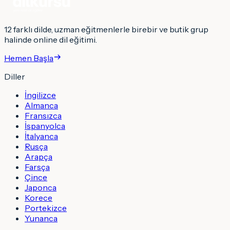
12 farklı dilde, uzman eğitmenlerle birebir ve butik grup
halinde online dil eğitimi.
Hemen Başla
Diller
İngilizce
Almanca
Fransızca
İspanyolca
İtalyanca
Rusça
Arapça
Farsça
Çince
Japonca
Korece
Portekizce
Yunanca