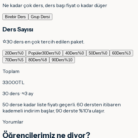
Ne kadar çok ders, ders başı fiyat o kadar düşer
Birebir Ders
Grup Dersi
Ders Sayısı
30 ders en çok tercih edilen paket.
20
Ders
%
0
Popüler
30
Ders
%
0
40
Ders
%
0
50
Ders
%
0
60
Ders
%
3
70
Ders
%
5
80
Ders
%
8
90
Ders
%
10
Toplam
33.000
TL
30
ders · ≈
3
ay
50 derse kadar liste fiyatı geçerli. 60 dersten itibaren
kademeli indirim başlar, 90 derste
%
10
'a ulaşır.
Yorumlar
Öğrencilerimiz ne diyor?