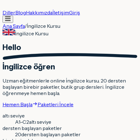
Diller
Blog
Hakkımızda
İletişim
Giriş
Ana Sayfa
/
İngilizce
Kursu
İngilizce
Kursu
Hello
İngilizce
öğren
Uzman eğitmenlerle online i̇ngilizce kursu. 20 dersten
başlayan birebir paketler, butik grup dersleri. İngilizce
öğrenmeye hemen başla.
Hemen Başla
Paketleri İncele
altı seviye
A1–C2
altı seviye
dersten başlayan paketler
20
dersten başlayan paketler