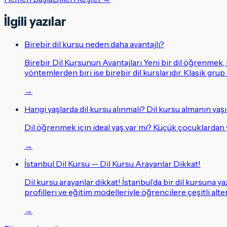
İlgili yazılar
Birebir dil kursu neden daha avantajlı?
Birebir Dil Kursunun Avantajları Yeni bir dil öğrenmek
yöntemlerden biri ise birebir dil kurslarıdır. Klasik grup
→
Hangi yaşlarda dil kursu alınmalı? Dil kursu almanın yaşı
Dil öğrenmek için ideal yaş var mı? Küçük çocuklardan
→
İstanbul Dil Kursu — Dil Kursu Arayanlar Dikkat!
Dil kursu arayanlar dikkat! İstanbul’da bir dil kursuna y
profilleri ve eğitim modelleriyle öğrencilere çeşitli alt
→