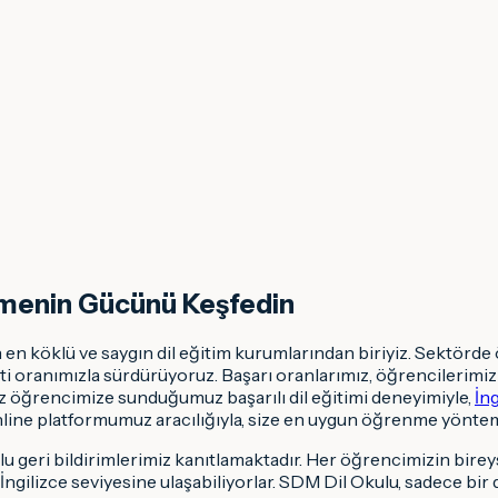
enmenin Gücünü Keşfedin
 en köklü ve saygın dil eğitim kurumlarından biriyiz. Sektörde
anımızla sürdürüyoruz. Başarı oranlarımız, öğrencilerimizin 
sız öğrencimize sunduğumuz başarılı dil eğitimi deneyimiyle,
İng
nline platformumuz aracılığıyla, size en uygun öğrenme yönte
 geri bildirimlerimiz kanıtlamaktadır. Her öğrencimizin bireyse
ngilizce seviyesine ulaşabiliyorlar. SDM Dil Okulu, sadece bir d