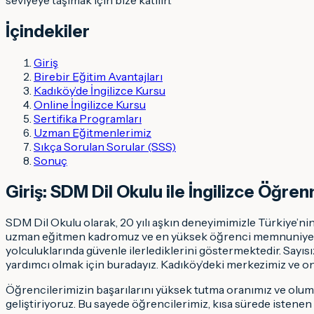
İçindekiler
Giriş
Birebir Eğitim Avantajları
Kadıköy’de İngilizce Kursu
Online İngilizce Kursu
Sertifika Programları
Uzman Eğitmenlerimiz
Sıkça Sorulan Sorular (SSS)
Sonuç
Giriş: SDM Dil Okulu ile İngilizce Öğr
SDM Dil Okulu olarak, 20 yılı aşkın deneyimimizle Türkiye’nin
uzman eğitmen kadromuz ve en yüksek öğrenci memnuniyeti or
yolculuklarında güvenle ilerlediklerini göstermektedir. Sayı
yardımcı olmak için buradayız. Kadıköy’deki merkezimiz ve o
Öğrencilerimizin başarılarını yüksek tutma oranımız ve olumlu
geliştiriyoruz. Bu sayede öğrencilerimiz, kısa sürede istenen İ