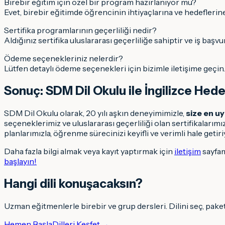
Birebir eğitim için özel bir program hazırlanıyor mu?
Evet, birebir eğitimde öğrencinin ihtiyaçlarına ve hedeflerine
Sertifika programlarının geçerliliği nedir?
Aldığınız sertifika uluslararası geçerliliğe sahiptir ve iş baş
Ödeme seçenekleriniz nelerdir?
Lütfen detaylı ödeme seçenekleri için bizimle iletişime geçin.
Sonuç: SDM Dil Okulu ile İngilizce Hede
SDM Dil Okulu olarak, 20 yılı aşkın deneyimimizle,
size en u
seçeneklerimiz ve uluslararası geçerliliği olan sertifikalarımı
planlarımızla, öğrenme sürecinizi keyifli ve verimli hale getir
Daha fazla bilgi almak veya kayıt yaptırmak için
iletişim
sayfam
başlayın!
Hangi dili konuşacaksın
?
Uzman eğitmenlerle birebir ve grup dersleri. Dilini seç, pake
Hemen Başla
Dilleri Keşfet →