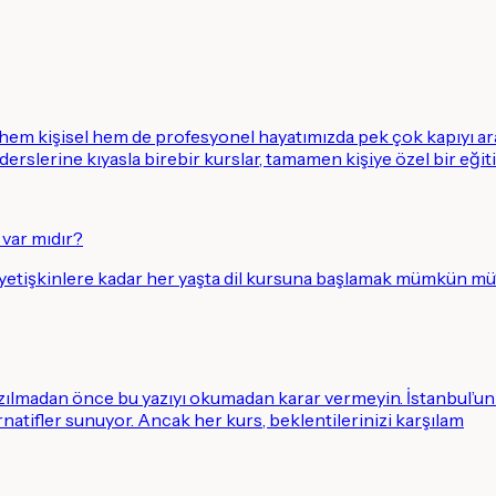
, hem kişisel hem de profesyonel hayatımızda pek çok kapıyı ar
 derslerine kıyasla birebir kurslar, tamamen kişiye özel bir eğiti
 var mıdır?
 yetişkinlere kadar her yaşta dil kursuna başlamak mümkün mü
azılmadan önce bu yazıyı okumadan karar vermeyin. İstanbul’un d
ernatifler sunuyor. Ancak her kurs, beklentilerinizi karşılam