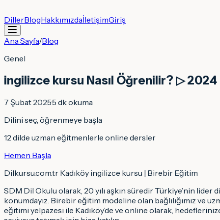
Diller
Blog
Hakkımızda
İletişim
Giriş
Ana Sayfa
/
Blog
Genel
ingilizce kursu Nasıl Öğrenilir? ▷ 2024
7 Şubat 2025
·
5
dk okuma
Dilini seç, öğrenmeye başla
12 dilde uzman eğitmenlerle online dersler
Hemen Başla
Dilkursu.com.tr Kadıköy ingilizce kursu | Birebir Eğitim
SDM Dil Okulu olarak, 20 yılı aşkın süredir Türkiye’nin lide
konumdayız. Birebir eğitim modeline olan bağlılığımız ve uzm
eğitimi yelpazesi ile Kadıköy’de ve online olarak, hedeflerini
seviyeye taşımak için bize katılın.