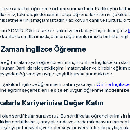
n ve rahat bir öğrenme ortamı sunmaktadır. Kadıköy’ün kalbind
arımız, teknolojik donanımlı olup, öğrencilerin en iyi şekilde 
i hissetmelerini amaçlamaktadır. Kadıköy’ün canlı ve kültürlü o
nan SDM Dil Okulu, size en yakın ve en kolay ulaşabileceğiniz
 konforlu sınıflarımızda, uzman eğitmenlerimizle birlikte İngil
er Zaman İngilizce Öğrenme
e eğitim alamayan öğrencilerimiz için online İngilizce kursla
sunar. Canlı dersler, etkileşimli materyaller ve birebir eğitim 
eviyeden öğrenciye uygun çeşitli kurslar sunmaktadır.
r şekilde İngilizce öğrenme fırsatını yakalayın.
Online İngilizce
nline eğitim seçenekleri ile size en uygun öğrenme modelini be
kalarla Kariyerinize Değer Katın
olan sertifikalar sunuyoruz. Bu sertifikalar, öğrencilerimizin İ
kları sertifikalar, iş arayışlarında ve akademik başvurularında 
aşarıyı potansiyel işverenler veya üniversiteler ile paylaşmalar