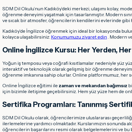
SDM Dil Okulu’nun Kadıköy’deki merkezi, ulaşımı kolay, moder
öğrenme deneyimi yaşatmak için tasarlanmıştır. Modern sınıfl
ve sıcak bir atmosfer, öğrencilerin kendilerini evlerinde gib
Kadıköy’de İngilizce öğrenmek için ideal bir lokasyonda bulu
kolayca ulaşabilirsiniz:
Konumumuzu ziyaret edin
. Modern ve
Online İngilizce Kursu: Her Yerden, H
Yoğun iş temposu veya coğrafi kısıtlamalar nedeniyle yüz yüz
interaktif ve teknolojik olarak gelişmiş bir öğrenme deneyimi 
öğrenme imkanına sahip olurlar. Online platformumuz, her s
Online İngilizce eğitimi ile
zaman ve mekandan bağımsız
bi
için bizimle iletişime geçebilirsiniz. Hem yüz yüze hem de o
Sertifika Programları: Tanınmış Sertifi
SDM Dil Okulu olarak, öğrencilerimize uluslararası geçerliliği 
ilerlemelerine yardımcı olmaktadır. Kurslarımızın sonunda aldı
öğrencilerin başarılarını resmi olarak belgelemelerini ve bu b