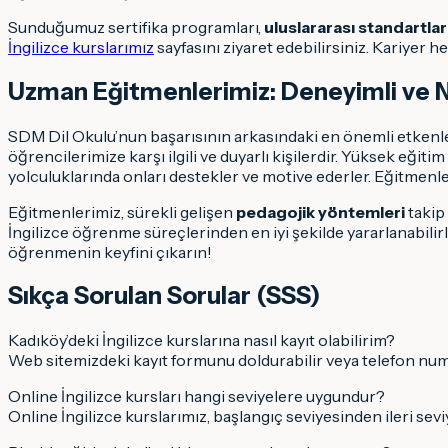
Sunduğumuz sertifika programları,
uluslararası standartla
İngilizce kurslarımız
sayfasını ziyaret edebilirsiniz. Kariyer h
Uzman Eğitmenlerimiz: Deneyimli ve N
SDM Dil Okulu’nun başarısının arkasındaki en önemli etkenl
öğrencilerimize karşı ilgili ve duyarlı kişilerdir. Yüksek eği
yolculuklarında onları destekler ve motive ederler. Eğitmenle
Eğitmenlerimiz, sürekli gelişen
pedagojik yöntemleri
takip 
İngilizce öğrenme süreçlerinden en iyi şekilde yararlanabilirler
öğrenmenin keyfini çıkarın!
Sıkça Sorulan Sorular (SSS)
Kadıköy’deki İngilizce kurslarına nasıl kayıt olabilirim?
Web sitemizdeki kayıt formunu doldurabilir veya telefon numa
Online İngilizce kursları hangi seviyelere uygundur?
Online İngilizce kurslarımız, başlangıç seviyesinden ileri sevi