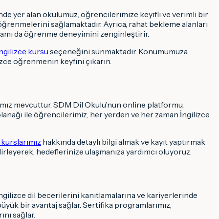
e yer alan okulumuz, öğrencilerimize keyifli ve verimli bir
öğrenmelerini sağlamaktadır. Ayrıca, rahat bekleme alanları
rtamı da öğrenme deneyimini zenginleştirir.
İngilizce kursu
seçeneğini sunmaktadır. Konumumuza
izce öğrenmenin keyfini çıkarın.
rımız mevcuttur. SDM Dil Okulu’nun online platformu,
olanağı ile öğrencilerimiz, her yerden ve her zaman İngilizce
 kurslarımız
hakkında detaylı bilgi almak ve kayıt yaptırmak
lirleyerek, hedeflerinize ulaşmanıza yardımcı oluyoruz.
ngilizce dil becerilerini kanıtlamalarına ve kariyerlerinde
büyük bir avantaj sağlar. Sertifika programlarımız,
ını sağlar.