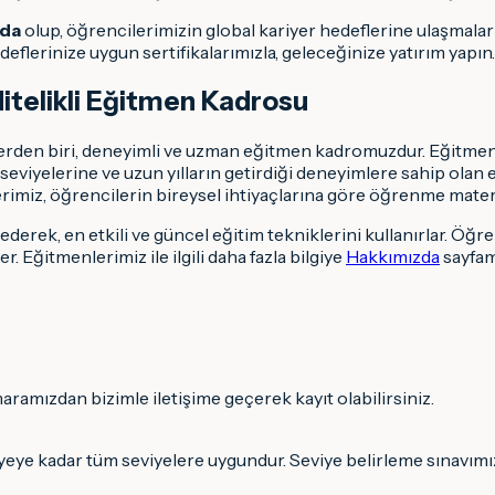
rda
olup, öğrencilerimizin global kariyer hedeflerine ulaşmaları
edeflerinize uygun sertifikalarımızla, geleceğinize yatırım yapın.
itelikli Eğitmen Kadrosu
erden biri, deneyimli ve uzman eğitmen kadromuzdur. Eğitmenl
tim seviyelerine ve uzun yılların getirdiği deneyimlere sahip ol
rimiz, öğrencilerin bireysel ihtiyaçlarına göre öğrenme matery
ederek, en etkili ve güncel eğitim tekniklerini kullanırlar. Öğren
. Eğitmenlerimiz ile ilgili daha fazla bilgiye
Hakkımızda
sayfam
ramızdan bizimle iletişime geçerek kayıt olabilirsiniz.
yeye kadar tüm seviyelere uygundur. Seviye belirleme sınavımızla