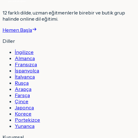
12 farklı dilde, uzman eğitmenlerle birebir ve butik grup
halinde online dil eğitimi.
Hemen Başla
Diller
İngilizce
Almanca
Fransızca
İspanyolca
İtalyanca
Rusça
Arapça
Farsça
Çince
Japonca
Korece
Portekizce
Yunanca
Kurumsal