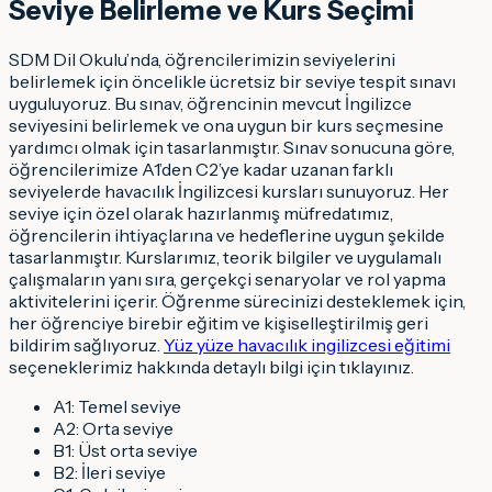
Seviye Belirleme ve Kurs Seçimi
SDM Dil Okulu’nda, öğrencilerimizin seviyelerini
belirlemek için öncelikle ücretsiz bir seviye tespit sınavı
uyguluyoruz. Bu sınav, öğrencinin mevcut İngilizce
seviyesini belirlemek ve ona uygun bir kurs seçmesine
yardımcı olmak için tasarlanmıştır. Sınav sonucuna göre,
öğrencilerimize A1’den C2’ye kadar uzanan farklı
seviyelerde havacılık İngilizcesi kursları sunuyoruz. Her
seviye için özel olarak hazırlanmış müfredatımız,
öğrencilerin ihtiyaçlarına ve hedeflerine uygun şekilde
tasarlanmıştır. Kurslarımız, teorik bilgiler ve uygulamalı
çalışmaların yanı sıra, gerçekçi senaryolar ve rol yapma
aktivitelerini içerir. Öğrenme sürecinizi desteklemek için,
her öğrenciye birebir eğitim ve kişiselleştirilmiş geri
bildirim sağlıyoruz.
Yüz yüze havacılık ingilizcesi eğitimi
seçeneklerimiz hakkında detaylı bilgi için tıklayınız.
A1: Temel seviye
A2: Orta seviye
B1: Üst orta seviye
B2: İleri seviye