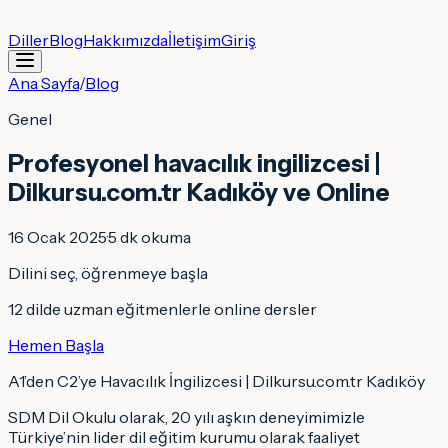
Diller
Blog
Hakkımızda
İletişim
Giriş
Ana Sayfa
/
Blog
Genel
Profesyonel havacılık ingilizcesi |
Dilkursu.com.tr Kadıköy ve Online
16 Ocak 2025
·
5
dk okuma
Dilini seç, öğrenmeye başla
12 dilde uzman eğitmenlerle online dersler
Hemen Başla
A1’den C2’ye Havacılık İngilizcesi | Dilkursu.com.tr Kadıköy
SDM Dil Okulu olarak, 20 yılı aşkın deneyimimizle
Türkiye’nin lider dil eğitim kurumu olarak faaliyet