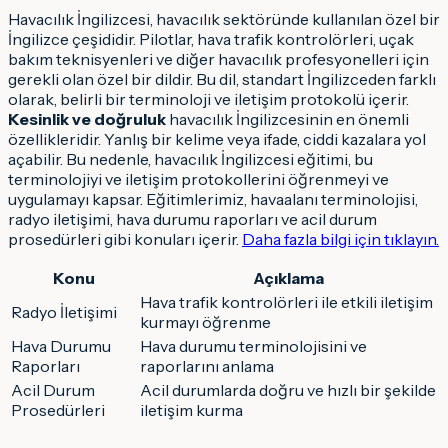
Havacılık İngilizcesi, havacılık sektöründe kullanılan özel bir
İngilizce çeşididir. Pilotlar, hava trafik kontrolörleri, uçak
bakım teknisyenleri ve diğer havacılık profesyonelleri için
gerekli olan özel bir dildir. Bu dil, standart İngilizceden farklı
olarak, belirli bir terminoloji ve iletişim protokolü içerir.
Kesinlik ve doğruluk
havacılık İngilizcesinin en önemli
özellikleridir. Yanlış bir kelime veya ifade, ciddi kazalara yol
açabilir. Bu nedenle, havacılık İngilizcesi eğitimi, bu
terminolojiyi ve iletişim protokollerini öğrenmeyi ve
uygulamayı kapsar. Eğitimlerimiz, havaalanı terminolojisi,
radyo iletişimi, hava durumu raporları ve acil durum
prosedürleri gibi konuları içerir.
Daha fazla bilgi için tıklayın.
Konu
Açıklama
Hava trafik kontrolörleri ile etkili iletişim
Radyo İletişimi
kurmayı öğrenme
Hava Durumu
Hava durumu terminolojisini ve
Raporları
raporlarını anlama
Acil Durum
Acil durumlarda doğru ve hızlı bir şekilde
Prosedürleri
iletişim kurma