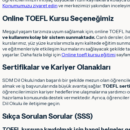
Konumumuzu ziyaret edin
ve merkezimizi yakından inceleyin
Online TOEFL Kursu Seçeneğimiz
Meşgul yaşam tarzınıza uyum sağlamak için, online TOEFL haz
ve kullanımı kolay bir sistem sunmaktadır.
Canlı dersler, ö
kurslarımız, yüz yüze kurslarımızla aynı kalitede eğitim sun
ve eğitmenleriyle etkileşim kurmalarını sağlayacak şekilde t
yaşarlar. Daha fazla bilgi için
Online toefl kursu eğitimi
sayfamı
Sertifikalar ve Kariyer Olanakları
SDM Dil Okulu’ndan başarılı bir şekilde mezun olan öğrencilerim
almak ve iş başvurularında büyük avantaj sağlar.
TOEFL sertif
öğrencilerimizin kariyer hedeflerine ulaşmalarına yardımcı ol
hazırlama konusunda destek vermektedir. Ayrıca, öğrencilerim
Dil Okulu ile iletişime geçin.
Sıkça Sorulan Sorular (SSS)
TOEFL kursuna kaydolmak için hangi belgeler g