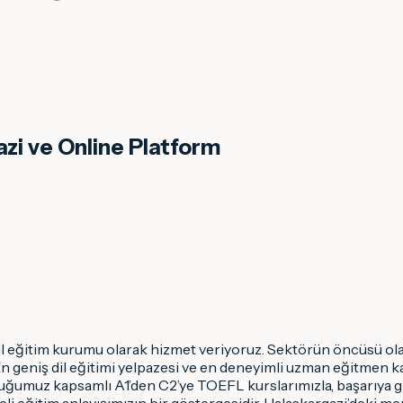
azi ve Online Platform
dil eğitim kurumu olarak hizmet veriyoruz. Sektörün öncüsü olan
 geniş dil eğitimi yelpazesi ve en deneyimli uzman eğitmen k
ğumuz kapsamlı A1’den C2’ye TOEFL kurslarımızla, başarıya gid
i eğitim anlayışımızın bir göstergesidir. Halaskargazi’deki me