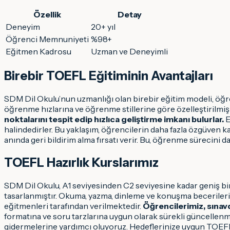
Özellik
Detay
Deneyim
20+ yıl
Öğrenci Memnuniyeti
%98+
Eğitmen Kadrosu
Uzman ve Deneyimli
Birebir TOEFL Eğitiminin Avantajları
SDM Dil Okulu’nun uzmanlığı olan birebir eğitim modeli, öğre
öğrenme hızlarına ve öğrenme stillerine göre özelleştirilmiş 
noktalarını tespit edip hızlıca geliştirme imkanı bulurlar.
E
halindedirler. Bu yaklaşım, öğrencilerin daha fazla özgüven k
anında geri bildirim alma fırsatı verir. Bu, öğrenme sürecini daha
TOEFL Hazırlık Kurslarımız
SDM Dil Okulu, A1 seviyesinden C2 seviyesine kadar geniş bi
tasarlanmıştır. Okuma, yazma, dinleme ve konuşma becerilerin
eğitmenleri tarafından verilmektedir.
Öğrencilerimiz, sınavda
formatına ve soru tarzlarına uygun olarak sürekli güncellenme
gidermelerine yardımcı oluyoruz. Hedeflerinize uygun TOEFL