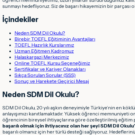
sunmayı hedefliyoruz. Siz de başarı hikayemizin bir parçası 
İçindekiler
Neden SDM Dil Okulu?
Birebir TOEFL Eğitiminin Avantajları
TOEFL Hazırlık Kurslarımız
Uzman Eğitmen Kadromuz
Halaskargazi Merkezimiz
Online TOEFL Kursu Seçeneğimiz
Sertifikalar ve Kariyer Olanakları
Sıkça Sorulan Sorular (SSS)
Sonuç ve Harekete Geçirici Mesaj
Neden SDM Dil Okulu?
SDM Dil Okulu, 20 yılı aşkın deneyimiyle Türkiye’nin en köklü
anlayışımızı kanıtlamaktadır. Yüksek öğrenci memnuniyeti or
öğrencinin bireysel ihtiyaçlarına göre özelleştirilmiş eğitim p
başarılı olmak için ihtiyacınız olan her şeyi SDM Dil Okulu’
başarılı olmanız için her türlü desteği sağlıyoruz. Hedeflerin