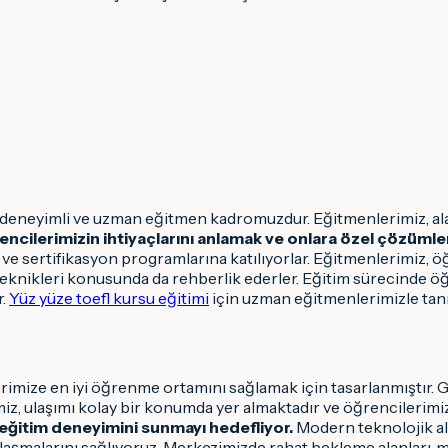
, deneyimli ve uzman eğitmen kadromuzdur. Eğitmenlerimiz, al
ncilerimizin ihtiyaçlarını anlamak ve onlara özel çözümler 
m ve sertifikasyon programlarına katılıyorlar. Eğitmenlerimiz, ö
e teknikleri konusunda da rehberlik ederler. Eğitim sürecinde
r.
Yüz yüze toefl kursu eğitimi
için uzman eğitmenlerimizle tan
mize en iyi öğrenme ortamını sağlamak için tasarlanmıştır. Gen
iz, ulaşımı kolay bir konumda yer almaktadır ve öğrencilerimizi
 eğitim deneyimini sunmayı hedefliyor.
Modern teknolojik al
 ulaşmalarını sağlıyoruz. Merkezimizde rahat bekleme alanlar