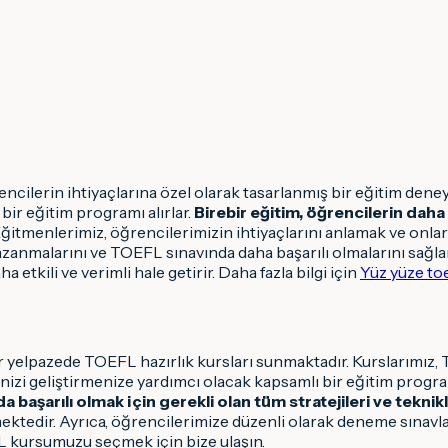
ncilerin ihtiyaçlarına özel olarak tasarlanmış bir eğitim dene
bir eğitim programı alırlar.
Birebir eğitim, öğrencilerin daha 
ğitmenlerimiz, öğrencilerimizin ihtiyaçlarını anlamak ve onlar
azanmalarını ve TOEFL sınavında daha başarılı olmalarını sağlar.
 etkili ve verimli hale getirir. Daha fazla bilgi için
Yüz yüze toe
r yelpazede TOEFL hazırlık kursları sunmaktadır. Kurslarımız
izi geliştirmenize yardımcı olacak kapsamlı bir eğitim progra
 başarılı olmak için gerekli olan tüm stratejileri ve teknikl
ktedir. Ayrıca, öğrencilerimize düzenli olarak deneme sınavlar
 kursumuzu seçmek için bize ulaşın.