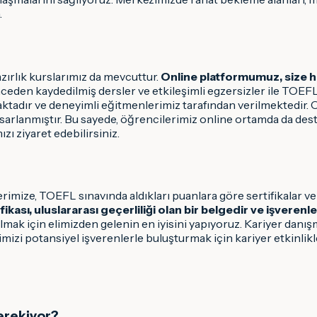
.
ırlık kurslarımız da mevcuttur.
Online platformumuz, size he
nceden kaydedilmiş dersler ve etkileşimli egzersizler ile TOEFL 
maktadır ve deneyimli eğitmenlerimiz tarafından verilmektedir
asarlanmıştır. Bu sayede, öğrencilerimiz online ortamda da de
zı ziyaret edebilirsiniz.
ize, TOEFL sınavında aldıkları puanlara göre sertifikalar verilir
ikası, uluslararası geçerliliği olan bir belgedir ve işveren
mak için elimizden gelenin en iyisini yapıyoruz. Kariyer danış
izi potansiyel işverenlerle buluşturmak için kariyer etkinlikl
erekiyor?