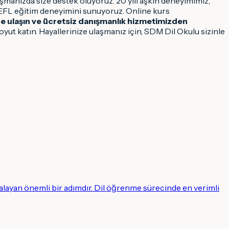
şmanızda size destek oluyoruz. 20 yılı aşkın deneyimimiz,
OEFL eğitim deneyimini sunuyoruz. Online kurs
ze ulaşın ve ücretsiz danışmanlık hizmetimizden
yut katın. Hayallerinize ulaşmanız için, SDM Dil Okulu sizinle
alayan önemli bir adımdır. Dil öğrenme sürecinde en verimli