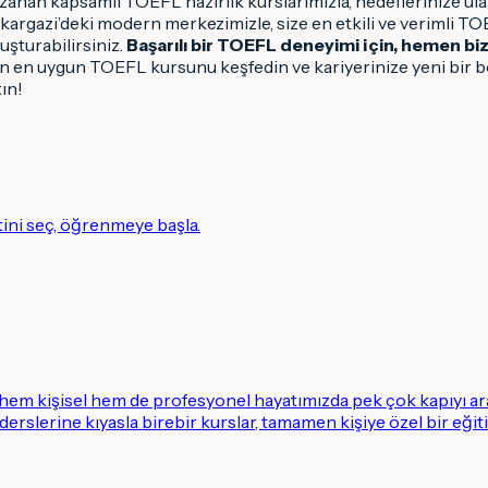
anan kapsamlı TOEFL hazırlık kurslarımızla, hedeflerinize ula
argazi’deki modern merkezimizle, size en etkili ve verimli T
uşturabilirsiniz.
Başarılı bir TOEFL deneyimi için, hemen bi
çin en uygun TOEFL kursunu keşfedin ve kariyerinize yeni bir bo
tın!
tini seç, öğrenmeye başla.
, hem kişisel hem de profesyonel hayatımızda pek çok kapıyı ar
 derslerine kıyasla birebir kurslar, tamamen kişiye özel bir eğiti