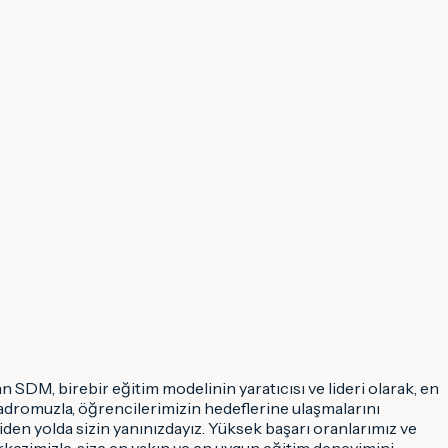
 SDM, birebir eğitim modelinin yaratıcısı ve lideri olarak, en
adromuzla, öğrencilerimizin hedeflerine ulaşmalarını
en yolda sizin yanınızdayız. Yüksek başarı oranlarımız ve
rkezimizle, size en yakın ve en uygun eğitim deneyimini