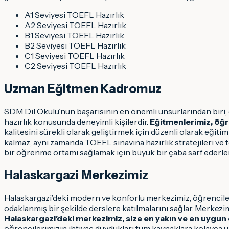
A1 Seviyesi TOEFL Hazırlık
A2 Seviyesi TOEFL Hazırlık
B1 Seviyesi TOEFL Hazırlık
B2 Seviyesi TOEFL Hazırlık
C1 Seviyesi TOEFL Hazırlık
C2 Seviyesi TOEFL Hazırlık
Uzman Eğitmen Kadromuz
SDM Dil Okulu’nun başarısının en önemli unsurlarından biri
hazırlık konusunda deneyimli kişilerdir.
Eğitmenlerimiz, öğre
kalitesini sürekli olarak geliştirmek için düzenli olarak eğiti
kalmaz, aynı zamanda TOEFL sınavına hazırlık stratejileri v
bir öğrenme ortamı sağlamak için büyük bir çaba sarf ederle
Halaskargazi Merkezimiz
Halaskargazi’deki modern ve konforlu merkezimiz, öğrencileri
odaklanmış bir şekilde derslere katılmalarını sağlar. Merkezim
Halaskargazi’deki merkezimiz, size en yakın ve en uygun
öğrencilerimizin ihtiyaç duydukları tüm kaynaklara kolayca