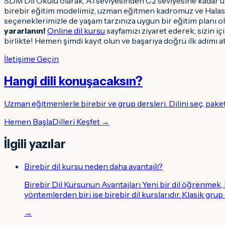
SDM Dil Okulu olarak, A1 seviyesinden C2 seviyesine kadar uz
birebir eğitim modelimiz, uzman eğitmen kadromuz ve Halask
seçeneklerimizle de yaşam tarzınıza uygun bir eğitim planı ol
yararlanın!
Online dil kursu
sayfamızı ziyaret ederek, sizin i
birlikte! Hemen şimdi kayıt olun ve başarıya doğru ilk adımı a
İletişime Geçin
Hangi dili konuşacaksın
?
Uzman eğitmenlerle birebir ve grup dersleri. Dilini seç, pake
Hemen Başla
Dilleri Keşfet →
İlgili yazılar
Birebir dil kursu neden daha avantajlı?
Birebir Dil Kursunun Avantajları Yeni bir dil öğrenmek
yöntemlerden biri ise birebir dil kurslarıdır. Klasik grup
→