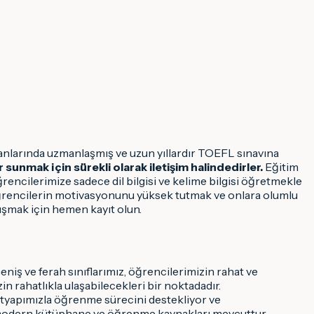
anlarında uzmanlaşmış ve uzun yıllardır TOEFL sınavına
sunmak için sürekli olarak iletişim halindedirler.
Eğitim
ğrencilerimize sadece dil bilgisi ve kelime bilgisi öğretmekle
 öğrencilerin motivasyonunu yüksek tutmak ve onlara olumlu
ışmak için hemen kayıt olun.
iş ve ferah sınıflarımız, öğrencilerimizin rahat ve
n rahatlıkla ulaşabilecekleri bir noktadadır.
tyapımızla öğrenme sürecini destekliyor ve
ı, modern kütüphane ve öğrenme kaynakları mevcuttur.