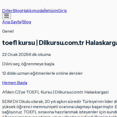
Diller
Blog
Hakkımızda
İletişim
Giriş
Ana Sayfa
/
Blog
Genel
toefl kursu | Dilkursu.com.tr Halaskarg
22 Ocak 2025
·
6
dk okuma
Dilini seç, öğrenmeye başla
12 dilde uzman eğitmenlerle online dersler
Hemen Başla
A1’den C2’ye TOEFL Kursu | Dilkursu.com.tr Halaskargazi
SDM Dil Okulu olarak, 20 yılı aşkın süredir Türkiye’nin lider 
yüksek öğrenci memnuniyeti oranına ulaşmayı başarmıştır. En
sağlıyoruz. TOEFL sınavına hazırlanmak isteyenler için sundu
öğrenci memnuniyetimiz, uzun yıllardır sürdürdüğümüz kalitel