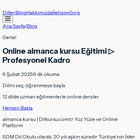
Diller
Blog
Hakkımızda
İletişim
Giriş
Ana Sayfa
/
Blog
Genel
Online almanca kursu Eğitimi ▷
Profesyonel Kadro
6 Şubat 2025
·
6
dk okuma
Dilini seç, öğrenmeye başla
12 dilde uzman eğitmenlerle online dersler
Hemen Başla
almanca kursu | Dilkursu.com.tr Yüz Yüze ve Online
Platform
SDM Dil Okulu olarak, 20 yılı aşkın süredir Türkiye’nin lider