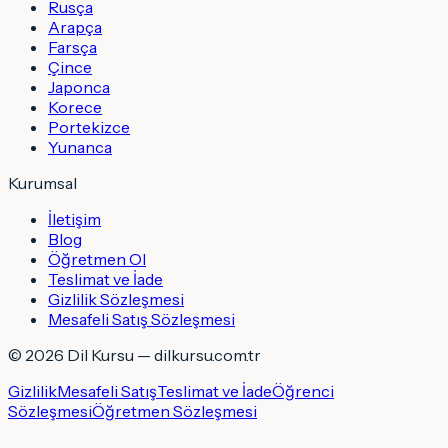
Rusça
Arapça
Farsça
Çince
Japonca
Korece
Portekizce
Yunanca
Kurumsal
İletişim
Blog
Öğretmen Ol
Teslimat ve İade
Gizlilik Sözleşmesi
Mesafeli Satış Sözleşmesi
©
2026
Dil Kursu — dilkursu.com.tr
Gizlilik
Mesafeli Satış
Teslimat ve İade
Öğrenci
Sözleşmesi
Öğretmen Sözleşmesi