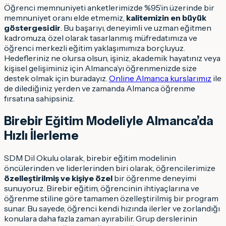
Öğrenci memnuniyeti anketlerimizde %95’in üzerinde bir
memnuniyet oranı elde etmemiz,
kalitemizin en büyük
göstergesidir
. Bu başarıyı, deneyimli ve uzman eğitmen
kadromuza, özel olarak tasarlanmış müfredatımıza ve
öğrenci merkezli eğitim yaklaşımımıza borçluyuz.
Hedefleriniz ne olursa olsun, işiniz, akademik hayatınız veya
kişisel gelişiminiz için Almanca’yı öğrenmenizde size
destek olmak için buradayız.
Online Almanca kurslarımız
ile
de dilediğiniz yerden ve zamanda Almanca öğrenme
fırsatına sahipsiniz.
Birebir Eğitim Modeliyle Almanca’da
Hızlı İlerleme
SDM Dil Okulu olarak, birebir eğitim modelinin
öncülerinden ve liderlerinden biri olarak, öğrencilerimize
özelleştirilmiş ve kişiye özel
bir öğrenme deneyimi
sunuyoruz. Birebir eğitim, öğrencinin ihtiyaçlarına ve
öğrenme stiline göre tamamen özelleştirilmiş bir program
sunar. Bu sayede, öğrenci kendi hızında ilerler ve zorlandığı
konulara daha fazla zaman ayırabilir. Grup derslerinin