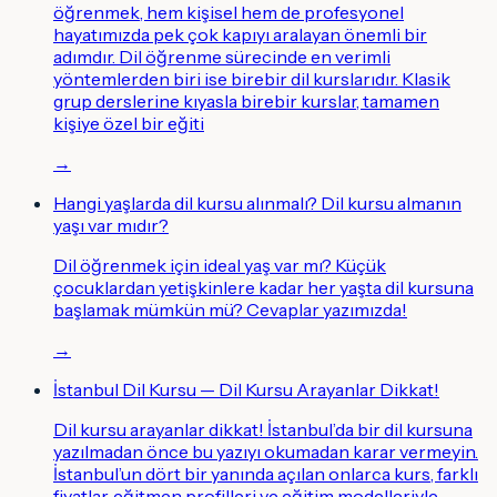
öğrenmek, hem kişisel hem de profesyonel
hayatımızda pek çok kapıyı aralayan önemli bir
adımdır. Dil öğrenme sürecinde en verimli
yöntemlerden biri ise birebir dil kurslarıdır. Klasik
grup derslerine kıyasla birebir kurslar, tamamen
kişiye özel bir eğiti
→
Hangi yaşlarda dil kursu alınmalı? Dil kursu almanın
yaşı var mıdır?
Dil öğrenmek için ideal yaş var mı? Küçük
çocuklardan yetişkinlere kadar her yaşta dil kursuna
başlamak mümkün mü? Cevaplar yazımızda!
→
İstanbul Dil Kursu — Dil Kursu Arayanlar Dikkat!
Dil kursu arayanlar dikkat! İstanbul’da bir dil kursuna
yazılmadan önce bu yazıyı okumadan karar vermeyin.
İstanbul’un dört bir yanında açılan onlarca kurs, farklı
fiyatlar, eğitmen profilleri ve eğitim modelleriyle