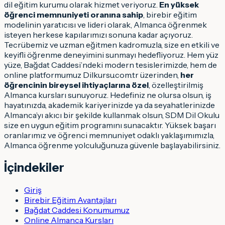
dil eğitim kurumu olarak hizmet veriyoruz.
En yüksek
öğrenci memnuniyeti oranına sahip
, birebir eğitim
modelinin yaratıcısı ve lideri olarak, Almanca öğrenmek
isteyen herkese kapılarımızı sonuna kadar açıyoruz.
Tecrübemiz ve uzman eğitmen kadromuzla, size en etkili ve
keyifli öğrenme deneyimini sunmayı hedefliyoruz. Hem yüz
yüze, Bağdat Caddesi’ndeki modern tesislerimizde, hem de
online platformumuz Dilkursu.com.tr üzerinden,
her
öğrencinin bireysel ihtiyaçlarına özel
, özelleştirilmiş
Almanca kursları sunuyoruz. Hedefiniz ne olursa olsun, iş
hayatınızda, akademik kariyerinizde ya da seyahatlerinizde
Almanca’yı akıcı bir şekilde kullanmak olsun, SDM Dil Okulu
size en uygun eğitim programını sunacaktır. Yüksek başarı
oranlarımız ve öğrenci memnuniyet odaklı yaklaşımımızla,
Almanca öğrenme yolculuğunuza güvenle başlayabilirsiniz.
İçindekiler
Giriş
Birebir Eğitim Avantajları
Bağdat Caddesi Konumumuz
Online Almanca Kursları