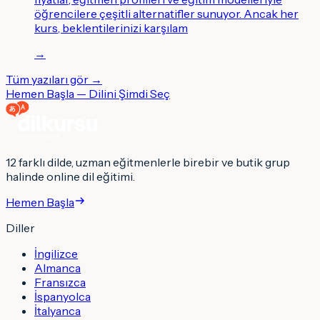
öğrencilere çeşitli alternatifler sunuyor. Ancak her
kurs, beklentilerinizi karşılam
→
Tüm yazıları gör →
Hemen Başla — Dilini Şimdi Seç
12 farklı dilde, uzman eğitmenlerle birebir ve butik grup
halinde online dil eğitimi.
Hemen Başla
Diller
İngilizce
Almanca
Fransızca
İspanyolca
İtalyanca