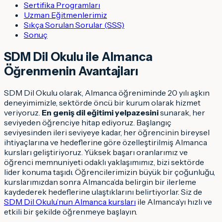
Sertifika Programları
Uzman Eğitmenlerimiz
Sıkça Sorulan Sorular (SSS)
Sonuç
SDM Dil Okulu ile Almanca
Öğrenmenin Avantajları
SDM Dil Okulu olarak, Almanca öğreniminde 20 yılı aşkın
deneyimimizle, sektörde öncü bir kurum olarak hizmet
veriyoruz.
En geniş dil eğitimi yelpazesini
sunarak, her
seviyeden öğrenciye hitap ediyoruz. Başlangıç
seviyesinden ileri seviyeye kadar, her öğrencinin bireysel
ihtiyaçlarına ve hedeflerine göre özelleştirilmiş Almanca
kursları geliştiriyoruz. Yüksek başarı oranlarımız ve
öğrenci memnuniyeti odaklı yaklaşımımız, bizi sektörde
lider konuma taşıdı. Öğrencilerimizin büyük bir çoğunluğu,
kurslarımızdan sonra Almanca’da belirgin bir ilerleme
kaydederek hedeflerine ulaştıklarını belirtiyorlar. Siz de
SDM Dil Okulu’nun Almanca kursları
ile Almanca’yı hızlı ve
etkili bir şekilde öğrenmeye başlayın.