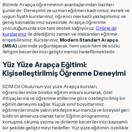
Bizimle Arapça öğrenmenin avantajlarından bazıları
şunlardır: Deneyimli ve uzman eğitmen kadromuz, esnek ve
uygun fiyatlı kurslarımız, öğrenci merkezli yaklaşımımız ve
geniş kaynaklarımız sayesinde, Arapça öğrenme
yolculuğunuzda size tam destek sağlıyoruz.
Online dil
kurslarımız
ile dilediğiniz zaman ve mekandan eğitime
erişebilirsiniz. Kurslarımız,
Modern Standart Arapça
(MSA)
üzerinde yoğunlaşarak, hem yazılı hem de sözlü
iletişim becerilerinizi geliştirmenizi hedeflemektedir.
Yüz Yüze Arapça Eğitimi:
Kişiselleştirilmiş Öğrenme Deneyimi
SDM Dil Okulu’nun yüz yüze Arapça kursları,
öğrencilerimize birebir eğitim imkanı sunarak, özel
ihtiyaçlarına ve öğrenme stillerine göre özelleştirilmiş bir
eğitim deneyimi sağlar. Küçük sınıf boyutlarımız,
eğitmenlerimizle yakın etkileşim kurmanıza ve bireysel geri
bildirim almanıza olanak tanır. Eğitim programımız,
konuşma, okuma, yazma ve dinleme becerilerinizi kapsamlı
bir şekilde geliştirmeyi hedefler. Yüz yüze eğitimin, özellikle