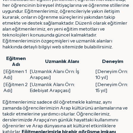
her öğrencinin bireysel ihtiyaçlarına ve öğrenme stillerine
uygundur. Eğitmenlerimiz, öğrencileriyle yakın iletişim
kurarak, onların öğrenme süreçlerini yakından takip
etmekte ve destek sağlamaktadır. Düzenli olarak eğitimler
alan eğitmenlerimiz, en yeni eğitim metotları ve
teknolojileri konusunda güncel kalmaktadır.
Eğitmenlerimizin özgeçmişleri ve uzmanlık alanları
hakkında detaylı bilgiyi web sitemizde bulabilirsiniz.
Eğitmen
Uzmanlık Alanı
Deneyim
Adı
[Eğitmen 1
[Uzmanlık Alanı Örn: İş
[Deneyim Örn:
Adı]
Arapçası]
10 yıl]
[Eğitmen 2
[Uzmanlık Alanı Örn:
[Deneyim Örn:
Adı]
Edebiyat Arapçası]
15 yıl]
Eğitmenlerimiz sadece dil öğretmekle kalmaz, aynı
zamanda öğrencilerimizin Arap kültürünü anlamalarına ve
takdir etmelerine yardımcı olurlar. Öğrencilerimiz,
derslerimizde Arapça’nın günlük hayattaki kullanımını
öğrenirler ve Arap dünyasına ait kültürel etkinliklere
katılırlar.
Eğitmenlerimizle birebir görüşme imkanı