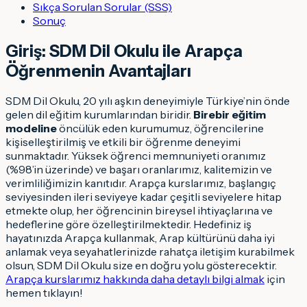
Sıkça Sorulan Sorular (SSS)
Sonuç
Giriş: SDM Dil Okulu ile Arapça
Öğrenmenin Avantajları
SDM Dil Okulu, 20 yılı aşkın deneyimiyle Türkiye’nin önde
gelen dil eğitim kurumlarından biridir.
Birebir eğitim
modeline
öncülük eden kurumumuz, öğrencilerine
kişiselleştirilmiş ve etkili bir öğrenme deneyimi
sunmaktadır. Yüksek öğrenci memnuniyeti oranımız
(%98’in üzerinde) ve başarı oranlarımız, kalitemizin ve
verimliliğimizin kanıtıdır. Arapça kurslarımız, başlangıç
seviyesinden ileri seviyeye kadar çeşitli seviyelere hitap
etmekte olup, her öğrencinin bireysel ihtiyaçlarına ve
hedeflerine göre özelleştirilmektedir. Hedefiniz iş
hayatınızda Arapça kullanmak, Arap kültürünü daha iyi
anlamak veya seyahatlerinizde rahatça iletişim kurabilmek
olsun, SDM Dil Okulu size en doğru yolu gösterecektir.
Arapça kurslarımız hakkında daha detaylı bilgi almak
için
hemen tıklayın!