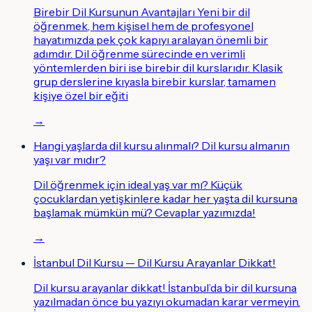
Birebir Dil Kursunun Avantajları Yeni bir dil
öğrenmek, hem kişisel hem de profesyonel
hayatımızda pek çok kapıyı aralayan önemli bir
adımdır. Dil öğrenme sürecinde en verimli
yöntemlerden biri ise birebir dil kurslarıdır. Klasik
grup derslerine kıyasla birebir kurslar, tamamen
kişiye özel bir eğiti
→
Hangi yaşlarda dil kursu alınmalı? Dil kursu almanın
yaşı var mıdır?
Dil öğrenmek için ideal yaş var mı? Küçük
çocuklardan yetişkinlere kadar her yaşta dil kursuna
başlamak mümkün mü? Cevaplar yazımızda!
→
İstanbul Dil Kursu — Dil Kursu Arayanlar Dikkat!
Dil kursu arayanlar dikkat! İstanbul’da bir dil kursuna
yazılmadan önce bu yazıyı okumadan karar vermeyin.