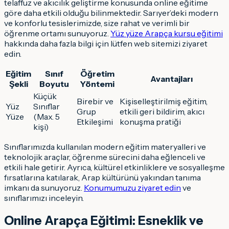
telaffuz ve akıcılık geliştirme konusunda online eğitime
göre daha etkili olduğu bilinmektedir. Sarıyer’deki modern
ve konforlu tesislerimizde, size rahat ve verimli bir
öğrenme ortamı sunuyoruz.
Yüz yüze Arapça kursu eğitimi
hakkında daha fazla bilgi için lütfen web sitemizi ziyaret
edin.
Eğitim
Sınıf
Öğretim
Avantajları
Şekli
Boyutu
Yöntemi
Küçük
Birebir ve
Kişiselleştirilmiş eğitim,
Yüz
Sınıflar
Grup
etkili geri bildirim, akıcı
Yüze
(Max. 5
Etkileşimi
konuşma pratiği
kişi)
Sınıflarımızda kullanılan modern eğitim materyalleri ve
teknolojik araçlar, öğrenme sürecini daha eğlenceli ve
etkili hale getirir. Ayrıca, kültürel etkinliklere ve sosyalleşme
fırsatlarına katılarak, Arap kültürünü yakından tanıma
imkanı da sunuyoruz.
Konumumuzu ziyaret edin
ve
sınıflarımızı inceleyin.
Online Arapça Eğitimi: Esneklik ve