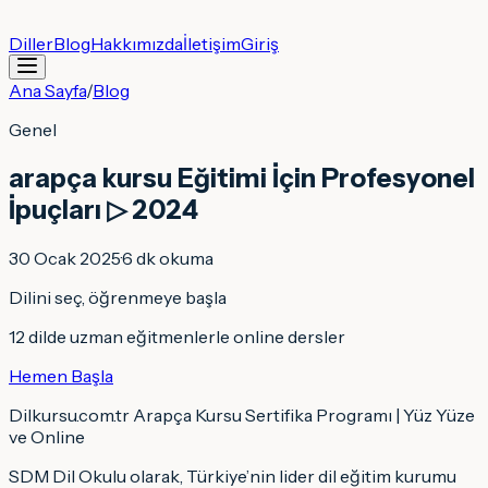
Diller
Blog
Hakkımızda
İletişim
Giriş
Ana Sayfa
/
Blog
Genel
arapça kursu Eğitimi İçin Profesyonel
İpuçları ▷ 2024
30 Ocak 2025
·
6
dk okuma
Dilini seç, öğrenmeye başla
12 dilde uzman eğitmenlerle online dersler
Hemen Başla
Dilkursu.com.tr Arapça Kursu Sertifika Programı | Yüz Yüze
ve Online
SDM Dil Okulu olarak, Türkiye’nin lider dil eğitim kurumu