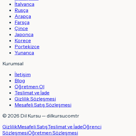
İtalyanca
Rusça
Arapça
Farsça
Çince
Japonca
Korece
Portekizce
Yunanca
Kurumsal
İletişim
Blog
Öğretmen Ol
Teslimat ve İade
Gizlilik Sözleşmesi
Mesafeli Satış Sözleşmesi
©
2026
Dil Kursu — dilkursu.com.tr
Gizlilik
Mesafeli Satış
Teslimat ve İade
Öğrenci
Sözleşmesi
Öğretmen Sözleşmesi