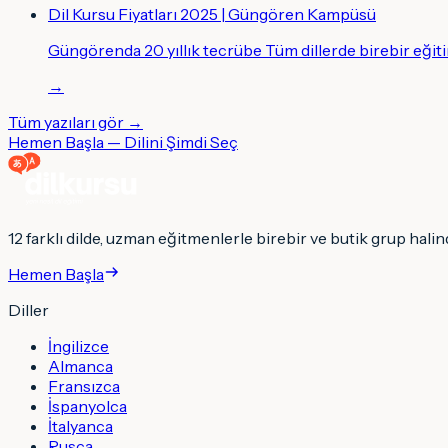
Dil Kursu Fiyatları 2025 | Güngören Kampüsü
Güngörenda 20 yıllık tecrübe Tüm dillerde birebir eği
→
Tüm yazıları gör →
Hemen Başla — Dilini Şimdi Seç
12 farklı dilde, uzman eğitmenlerle birebir ve butik grup halind
Hemen Başla
Diller
İngilizce
Almanca
Fransızca
İspanyolca
İtalyanca
Rusça