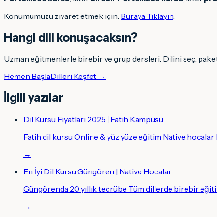
Konumumuzu ziyaret etmek için:
Buraya Tıklayın
.
Hangi dili konuşacaksın
?
Uzman eğitmenlerle birebir ve grup dersleri. Dilini seç, pake
Hemen Başla
Dilleri Keşfet →
İlgili yazılar
Dil Kursu Fiyatları 2025 | Fatih Kampüsü
Fatih dil kursu Online & yüz yüze eğitim Native hocalar B
→
En İyi Dil Kursu Güngören | Native Hocalar
Güngörenda 20 yıllık tecrübe Tüm dillerde birebir eği
→