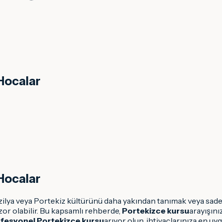
 Hocalar
 Hocalar
zilya veya Portekiz kültürünü daha yakından tanımak veya sad
zor olabilir. Bu kapsamlı rehberde,
Portekizce kursu
arayışını
fesyonel Portekizce kursu
arıyor olun, ihtiyaçlarınıza en u