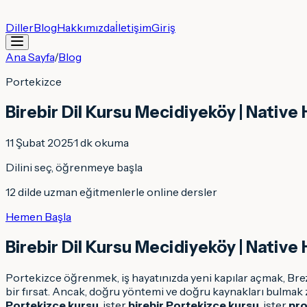
Diller
Blog
Hakkımızda
İletişim
Giriş
Ana Sayfa
/
Blog
Portekizce
Birebir Dil Kursu Mecidiyeköy | Native
11 Şubat 2025
·
1
dk okuma
Dilini seç, öğrenmeye başla
12 dilde uzman eğitmenlerle online dersler
Hemen Başla
Birebir Dil Kursu Mecidiyeköy | Native
Portekizce öğrenmek, iş hayatınızda yeni kapılar açmak, Bre
bir fırsat. Ancak, doğru yöntemi ve doğru kaynakları bulmak 
Portekizce kursu
, ister
birebir Portekizce kursu
, ister
pro