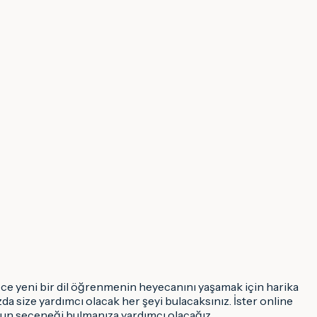
ece yeni bir dil öğrenmenin heyecanını yaşamak için harika
zda size yardımcı olacak her şeyi bulacaksınız. İster online
ygun seçeneği bulmanıza yardımcı olacağız.