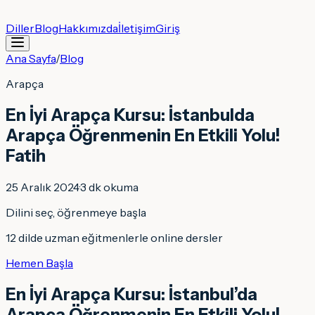
Diller
Blog
Hakkımızda
İletişim
Giriş
Ana Sayfa
/
Blog
Arapça
En İyi Arapça Kursu: İstanbulda
Arapça Öğrenmenin En Etkili Yolu!
Fatih
25 Aralık 2024
·
3
dk okuma
Dilini seç, öğrenmeye başla
12 dilde uzman eğitmenlerle online dersler
Hemen Başla
En İyi Arapça Kursu: İstanbul’da
Arapça Öğrenmenin En Etkili Yolu!