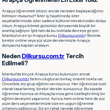
Arapça öğrenmek istiyor, ancak nereden başlayacağınızı
bilmiyor musunuz? İster iş hayatınızda, ister
seyahatlerinizde, ister sadece kültürel merakınızdan dolayı
olsun, Arapça bilmek günümüz dünyasında büyük bir
avantaj sağlıyor. İşte tam da bu noktada devreye giriyor:
İstanbul’un en iyi Arapça kursu,
Dilkursu.com.tr
! Bizimle,
birebir online veya yüz yüze derslerimizle Arapça
dünyasına kapıları aralayın.
Neden
Dilkursu.com.tr
Tercih
Edilmeli?
İstanbul’da birçok Arapça kursu bulunuyor, ancak
Dilkursu.com.tr
farkını oluşturan birkaç önemli nokta var.
Öncelikle, biz grup eğitimi vermiyoruz. Her öğrenciye özel
olarak tasarlanmış, birebir dersler sunuyoruz. Bu sayede
öğrenme hızınıza ve ihtiyaçlarınıza göre özelleştirilmiş bir
eğitim deneyimi yaşarsınız. Ayrıca, hem online hem de yüz
yüze ders seçeneklerimizle size en uygun öğrenme
ortamını sağlıyoruz. Siz en rahat nerede öğrenmek