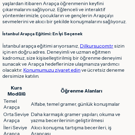
yaşlardan itibaren Arapça öğrenmenin keyfini
çıkarmalarını sağlıyoruz. Eğlenceli ve interaktif
yöntemlerimizle, çocukların ve gençlerin Arapça’yı
sevmelerini ve akıcı bir şekilde konuşmalarını sağlıyoruz.
İstanbul Arapça Eğitimi: En İyi Seçenek
İstanbul arapça eğitimi arıyorsanız,
Dilkursu.com.tr
sizin
için en doğru adres. Deneyimli ve uzman eğitmen
kadromuz, size kişiselleştirilmiş bir öğrenme deneyimi
sunacak ve Arapça hedeflerinize ulaşmanıza yardımcı
olacaktır.
Konumumuzu ziyaret edin
ve ücretsiz deneme
dersimize katılın.
Kurs
Öğrenme Alanları
Modülü
Temel
Alfabe, temel gramer, günlük konuşmalar
Arapça
Orta Seviye
Daha karmaşık gramer yapıları, okuma ve
Arapça
yazma becerilerinin geliştirilmesi
İleri Seviye
Akıcı konuşma, tartışma becerileri, iş
Arapça
Arapçası