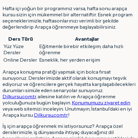
Hafta içi yoğun bir programınız varsa, hafta sonu arapça
kursu sizin için mükemmel bir alternatiftir. Esnek program
seçeneklerimizle, haftasonlarınızı verimli bir şekilde
değerlendirip Arapça öğrenmeye başlayabilirsiniz.
Ders Türü
Avantajlar
Yüz Yüze
Eğitmenle birebir etkileşim, daha hızlı
Dersler
öğrenme
Online Dersler
Esneklik, her yerden erişim
Arapça konuşma pratiği yapmak için bolca fırsat
sunuyoruz. Derslerimizde aktif olarak konuşmayı teşvik
ediyoruz ve öğrencilere gerçek hayatta karşılaşabilecekleri
durumları simüle eden senaryolar sunuyoruz.
Dilkursu.com.tr
ailesine katılın ve Arapça öğrenme
yolculuğunuza bugün başlayın.
Konumumuzu ziyaret edin
veya web sitemizi inceleyin. Unutmayın, İstanbul’daki en iyi
Arapça kursu
Dilkursu.com.tr
!
İş için arapça öğrenmek mi istiyorsunuz? Arapça özel
derslerimizle, iş dünyasında ihtiyaç duyacağınız dil