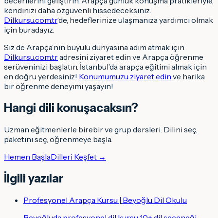
becerilerini geliştirin. Arapça günlük konuşma pratikleriyle,
kendinizi daha özgüvenli hissedeceksiniz.
Dilkursu.com.tr
‘de, hedeflerinize ulaşmanıza yardımcı olmak
için buradayız.
Siz de Arapça’nın büyülü dünyasına adım atmak için
Dilkursu.com.tr
adresini ziyaret edin ve Arapça öğrenme
serüveninizi başlatın. İstanbul’da arapça eğitimi almak için
en doğru yerdesiniz!
Konumumuzu ziyaret edin
ve harika
bir öğrenme deneyimi yaşayın!
Hangi dili konuşacaksın
?
Uzman eğitmenlerle birebir ve grup dersleri. Dilini seç,
paketini seç, öğrenmeye başla.
Hemen Başla
Dilleri Keşfet →
İlgili yazılar
Profesyonel Arapça Kursu | Beyoğlu Dil Okulu
Beyoğluda profesyonel dil kursu 10+ dil seçeneği