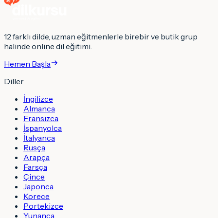
12 farklı dilde, uzman eğitmenlerle birebir ve butik grup
halinde online dil eğitimi.
Hemen Başla
Diller
İngilizce
Almanca
Fransızca
İspanyolca
İtalyanca
Rusça
Arapça
Farsça
Çince
Japonca
Korece
Portekizce
Yunanca