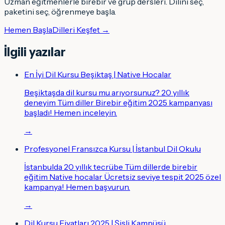
Uzman eğitmenlerle birebir ve grup dersleri. Dilini seç,
paketini seç, öğrenmeye başla.
Hemen Başla
Dilleri Keşfet →
İlgili yazılar
En İyi Dil Kursu Beşiktaş | Native Hocalar
Beşiktaşda dil kursu mu arıyorsunuz? 20 yıllık
deneyim Tüm diller Birebir eğitim 2025 kampanyası
başladı! Hemen inceleyin.
→
Profesyonel Fransızca Kursu | İstanbul Dil Okulu
İstanbulda 20 yıllık tecrübe Tüm dillerde birebir
eğitim Native hocalar Ücretsiz seviye tespit 2025 özel
kampanya! Hemen başvurun.
→
Dil Kursu Fiyatları 2025 | Şişli Kampüsü