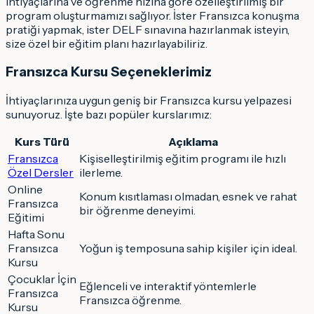
ihtiyaçlarına ve öğrenme hızına göre özelleştirilmiş bir
program oluşturmamızı sağlıyor. İster Fransızca konuşma
pratiği yapmak, ister DELF sınavına hazırlanmak isteyin,
size özel bir eğitim planı hazırlayabiliriz.
Fransızca Kursu Seçeneklerimiz
İhtiyaçlarınıza uygun geniş bir Fransızca kursu yelpazesi
sunuyoruz. İşte bazı popüler kurslarımız:
Kurs Türü
Açıklama
Fransızca
Kişiselleştirilmiş eğitim programı ile hızlı
Özel Dersler
ilerleme.
Online
Konum kısıtlaması olmadan, esnek ve rahat
Fransızca
bir öğrenme deneyimi.
Eğitimi
Hafta Sonu
Fransızca
Yoğun iş temposuna sahip kişiler için ideal.
Kursu
Çocuklar İçin
Eğlenceli ve interaktif yöntemlerle
Fransızca
Fransızca öğrenme.
Kursu