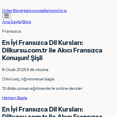
Diller
Blog
Hakkımızda
İletişim
Giriş
Ana Sayfa
/
Blog
Fransızca
En İyi Fransızca Dil Kursları:
Dilkursu.com.tr ile Akıcı Fransızca
Konuşun! Şişli
8 Ocak 2025
·
3
dk okuma
Dilini seç, öğrenmeye başla
12 dilde uzman eğitmenlerle online dersler
Hemen Başla
En İyi Fransızca Dil Kursları:
Dilkursu.com.tr ile Akıcı Fransızca