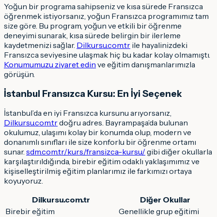
Yoğun bir programa sahipseniz ve kısa sürede Fransızca
öğrenmek istiyorsanız, yoğun Fransızca programımız tam
size göre. Bu program, yoğun ve etkili bir öğrenme
deneyimi sunarak, kısa sürede belirgin bir ilerleme
kaydetmenizi sağlar.
Dilkursu.com.tr
ile hayalinizdeki
Fransızca seviyesine ulaşmak hiç bu kadar kolay olmamıştı.
Konumumuzu ziyaret edin
ve eğitim danışmanlarımızla
görüşün.
İstanbul Fransızca Kursu: En İyi Seçenek
İstanbul’da en iyi Fransızca kursunu arıyorsanız,
Dilkursu.com.tr
doğru adres. Bayrampaşa’da bulunan
okulumuz, ulaşımı kolay bir konumda olup, modern ve
donanımlı sınıfları ile size konforlu bir öğrenme ortamı
sunar.
sdm.com.tr/kurs/fransizca-kursu/
gibi diğer okullarla
karşılaştırıldığında, birebir eğitim odaklı yaklaşımımız ve
kişiselleştirilmiş eğitim planlarımız ile farkımızı ortaya
koyuyoruz.
Dilkursu.com.tr
Diğer Okullar
Birebir eğitim
Genellikle grup eğitimi