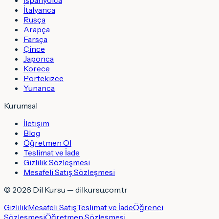
İtalyanca
Rusça
Arapça
Farsça
Çince
Japonca
Korece
Portekizce
Yunanca
Kurumsal
İletişim
Blog
Öğretmen Ol
Teslimat ve İade
Gizlilik Sözleşmesi
Mesafeli Satış Sözleşmesi
©
2026
Dil Kursu — dilkursu.com.tr
Gizlilik
Mesafeli Satış
Teslimat ve İade
Öğrenci
Sözleşmesi
Öğretmen Sözleşmesi