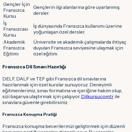
Gençler İçin
Gençlerin ilgi alanlarına göre uyarlanmış
Fransızca
dersler.
Kursu
İş
İş dünyasında Fransızca kullanımı üzerine
Fransızcası
yoğunlaşan özel dersler.
Kursu
Akademik
Üniversite ve akademik çalışmalarda ihtiyaç
Fransızca
duyulan Fransızca seviyesine ulaşmak için
Eğitimi
özel eğitim.
Fransızca Dil Sınavı Hazırlığı
DELF, DALF ve TEF gibi Fransızca dil sınavlarına
hazırlanmak için özel kurslar sunuyoruz. Deneyimli
eğitmenlerimiz, sınav formatına ve içeriğine hakim olup,
sizi başarıya ulaştırmak için çalışıyor.
Dilkursu.com.tr
ile
sınavlara güvenle girebilirsiniz.
Fransızca Konuşma Pratiği
Fransızca konuşma becerilerinizi geliştirmek için düzenli
konuşma pratiği seansları düzenliyoruz. Bu seanslar,