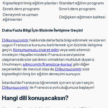
Kişiselleştirilmiş eğitim planları
Standart eğitim programı
Esnek ders programı
Sınırlı ders programı
Deneyimli ve uzman
Değişken eğitmen kalitesi
eğitmenler
Daha Fazla Bilgi İçin Bizimle İletişime Geçin!
Dilkursu.com.tr
hakkında daha fazla bilgi edinmek ve size en
uygun Fransızca kursunu belirlemek için bizimle iletişime
geçin.
Konumumuzu ziyaret edin
veya web sitemizi
inceleyin. Hayallerinizdeki Fransızca seviyesine
ulaşmanızda size yardımcı olmaktan mutluluk duyarız.
Unutmayın,
sdm.com.tr/fransizca-kursu/
gibi diğer
seçenekler de mevcut olsa da,
Dilkursu.com.tr
size
kişiselleştirilmiş bir eğitim deneyimi sunuyor.
İstanbul’da Fransızca öğrenmek için en iyi yeri seçin;
Dilkursu.com.tr
ile Fransızca yolculuğunuza başlayın!
Hangi dili konuşacaksın
?