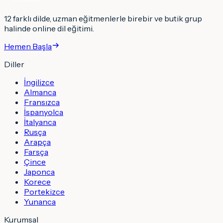
12 farklı dilde, uzman eğitmenlerle birebir ve butik grup
halinde online dil eğitimi.
Hemen Başla
Diller
İngilizce
Almanca
Fransızca
İspanyolca
İtalyanca
Rusça
Arapça
Farsça
Çince
Japonca
Korece
Portekizce
Yunanca
Kurumsal