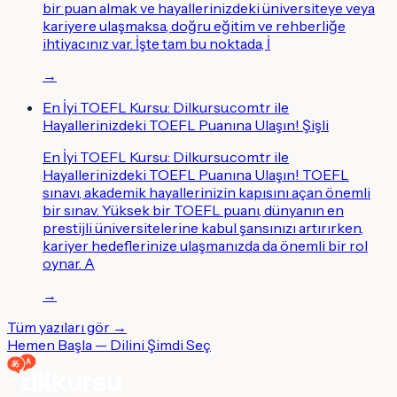
bir puan almak ve hayallerinizdeki üniversiteye veya
kariyere ulaşmaksa, doğru eğitim ve rehberliğe
ihtiyacınız var. İşte tam bu noktada, İ
→
En İyi TOEFL Kursu: Dilkursu.com.tr ile
Hayallerinizdeki TOEFL Puanına Ulaşın! Şişli
En İyi TOEFL Kursu: Dilkursu.com.tr ile
Hayallerinizdeki TOEFL Puanına Ulaşın! TOEFL
sınavı, akademik hayallerinizin kapısını açan önemli
bir sınav. Yüksek bir TOEFL puanı, dünyanın en
prestijli üniversitelerine kabul şansınızı artırırken,
kariyer hedeflerinize ulaşmanızda da önemli bir rol
oynar. A
→
Tüm yazıları gör →
Hemen Başla — Dilini Şimdi Seç