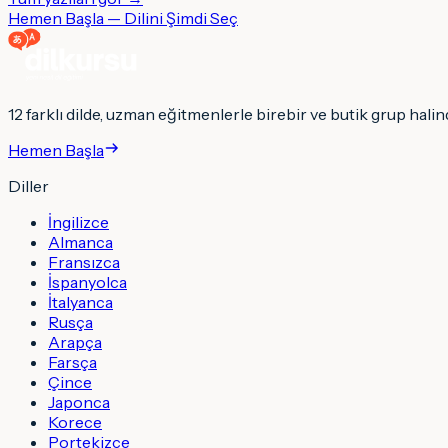
Hemen Başla — Dilini Şimdi Seç
12 farklı dilde, uzman eğitmenlerle birebir ve butik grup halind
Hemen Başla
Diller
İngilizce
Almanca
Fransızca
İspanyolca
İtalyanca
Rusça
Arapça
Farsça
Çince
Japonca
Korece
Portekizce