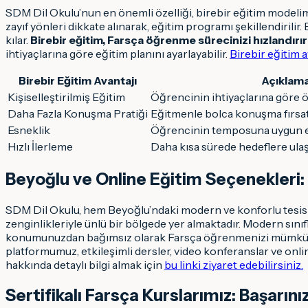
SDM Dil Okulu’nun en önemli özelliği, birebir eğitim modelim
zayıf yönleri dikkate alınarak, eğitim programı şekillendirili
kılar.
Birebir eğitim, Farsça öğrenme sürecinizi hızlandırır v
ihtiyaçlarına göre eğitim planını ayarlayabilir.
Birebir eğitim 
Birebir Eğitim Avantajı
Açıklam
Kişiselleştirilmiş Eğitim
Öğrencinin ihtiyaçlarına göre ö
Daha Fazla Konuşma Pratiği
Eğitmenle bolca konuşma fırsat
Esneklik
Öğrencinin temposuna uygun e
Hızlı İlerleme
Daha kısa sürede hedeflere ula
Beyoğlu ve Online Eğitim Seçenekleri:
SDM Dil Okulu, hem Beyoğlu’ndaki modern ve konforlu tesisl
zenginlikleriyle ünlü bir bölgede yer almaktadır. Modern sını
konumunuzdan bağımsız olarak Farsça öğrenmenizi mümkün
platformumuz, etkileşimli dersler, video konferanslar ve on
hakkında detaylı bilgi almak için
bu linki ziyaret edebilirsiniz.
Sertifikalı Farsça Kurslarımız: Başarını