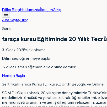
Diller
Blog
Hakkımızda
İletişim
Giriş
Ana Sayfa
/
Blog
Genel
farsça kursu Eğitiminde 20 Yıllık Tec
31 Ocak 2025
·
4
dk okuma
Dilini seç, öğrenmeye başla
12 dilde uzman eğitmenlerle online dersler
Hemen Başla
Sertifikalı Farsça Kursu | Dilkursu.com.tr Beyoğlu ve Online
SDM Dil Okulu olarak, 20 yılı aşkın deneyimimizle Türkiye’nin
modelimizin öncüsü ve yaratıcısı olarak, öğrencilerimize özel
memnuniyeti oranımız ve geniş dil eğitimi yelpazemiz, uzma
aracılığıyla, size en uygun Farsça öğrenme yöntemini sunara