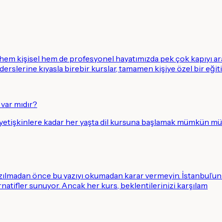
, hem kişisel hem de profesyonel hayatımızda pek çok kapıyı ar
 derslerine kıyasla birebir kurslar, tamamen kişiye özel bir eğiti
 var mıdır?
 yetişkinlere kadar her yaşta dil kursuna başlamak mümkün mü
azılmadan önce bu yazıyı okumadan karar vermeyin. İstanbul’un d
ernatifler sunuyor. Ancak her kurs, beklentilerinizi karşılam