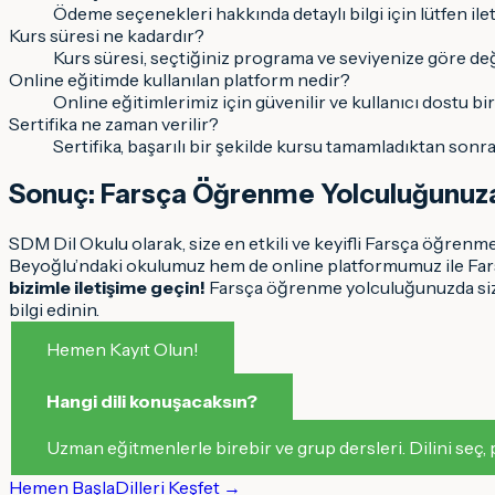
Ödeme seçenekleri hakkında detaylı bilgi için lütfen ile
Kurs süresi ne kadardır?
Kurs süresi, seçtiğiniz programa ve seviyenize göre değişi
Online eğitimde kullanılan platform nedir?
Online eğitimlerimiz için güvenilir ve kullanıcı dostu bir
Sertifika ne zaman verilir?
Sertifika, başarılı bir şekilde kursu tamamladıktan sonra 
Sonuç: Farsça Öğrenme Yolculuğunuza 
SDM Dil Okulu olarak, size en etkili ve keyifli Farsça öğre
Beyoğlu’ndaki okulumuz hem de online platformumuz ile Far
bizimle iletişime geçin!
Farsça öğrenme yolculuğunuzda size
bilgi edinin.
Hemen Kayıt Olun!
Hangi dili konuşacaksın
?
Uzman eğitmenlerle birebir ve grup dersleri. Dilini seç,
Hemen Başla
Dilleri Keşfet →