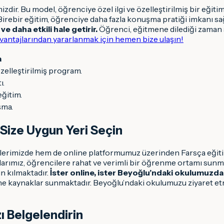
izdir. Bu model, öğrenciye özel ilgi ve özelleştirilmiş bir eğ
r. Birebir eğitim, öğrenciye daha fazla konuşma pratiği imkanı 
e daha etkili hale getirir.
Öğrenci, eğitmene dilediği zaman sor
avantajlarından yararlanmak için hemen bize ulaşın!
a
zelleştirilmiş program.
ı.
ğitim.
şma.
 Size Uygun Yeri Seçin
erimizde hem de online platformumuz üzerinden Farsça eğitimi
flarımız, öğrencilere rahat ve verimli bir öğrenme ortamı sunm
 kılmaktadır.
İster online, ister Beyoğlu’ndaki okulumuzda;
line kaynaklar sunmaktadır. Beyoğlu’ndaki okulumuzu ziyaret e
zı Belgelendirin