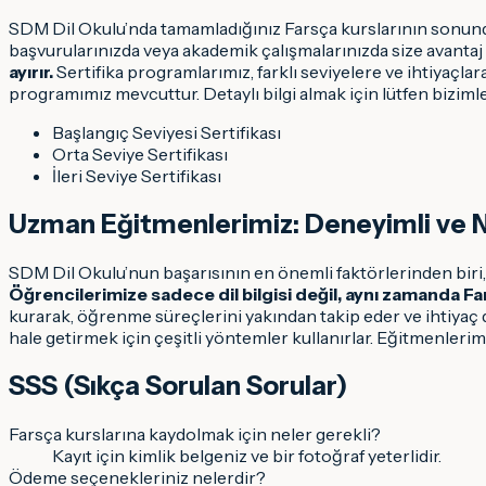
SDM Dil Okulu’nda tamamladığınız Farsça kurslarının sonunda, ul
başvurularınızda veya akademik çalışmalarınızda size avantaj
ayırır.
Sertifika programlarımız, farklı seviyelere ve ihtiyaçlar
programımız mevcuttur. Detaylı bilgi almak için lütfen bizimle
Başlangıç Seviyesi Sertifikası
Orta Seviye Sertifikası
İleri Seviye Sertifikası
Uzman Eğitmenlerimiz: Deneyimli ve N
SDM Dil Okulu’nun başarısının en önemli faktörlerinden biri, 
Öğrencilerimize sadece dil bilgisi değil, aynı zamanda Far
kurarak, öğrenme süreçlerini yakından takip eder ve ihtiyaç
hale getirmek için çeşitli yöntemler kullanırlar. Eğitmenlerim
SSS (Sıkça Sorulan Sorular)
Farsça kurslarına kaydolmak için neler gerekli?
Kayıt için kimlik belgeniz ve bir fotoğraf yeterlidir.
Ödeme seçenekleriniz nelerdir?