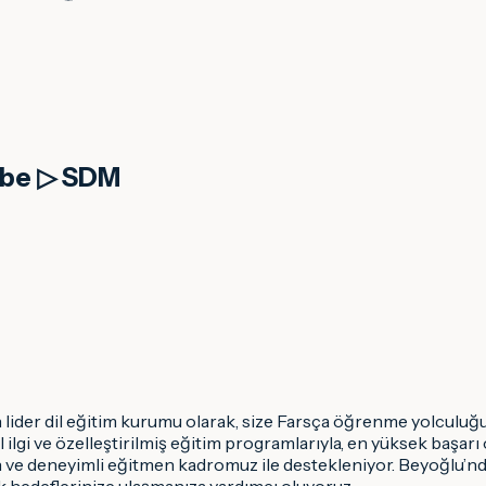
rübe ▷ SDM
 lider dil eğitim kurumu olarak, size Farsça öğrenme yolculuğu
 ilgi ve özelleştirilmiş eğitim programlarıyla, en yüksek başar
n ve deneyimli eğitmen kadromuz ile destekleniyor. Beyoğlu’n
k hedeflerinize ulaşmanıza yardımcı oluyoruz.