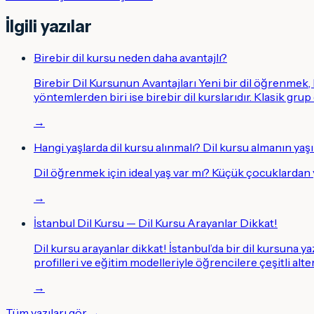
İlgili yazılar
Birebir dil kursu neden daha avantajlı?
Birebir Dil Kursunun Avantajları Yeni bir dil öğrenmek
yöntemlerden biri ise birebir dil kurslarıdır. Klasik grup
→
Hangi yaşlarda dil kursu alınmalı? Dil kursu almanın yaşı
Dil öğrenmek için ideal yaş var mı? Küçük çocuklardan
→
İstanbul Dil Kursu — Dil Kursu Arayanlar Dikkat!
Dil kursu arayanlar dikkat! İstanbul’da bir dil kursuna y
profilleri ve eğitim modelleriyle öğrencilere çeşitli alt
→
Tüm yazıları gör →