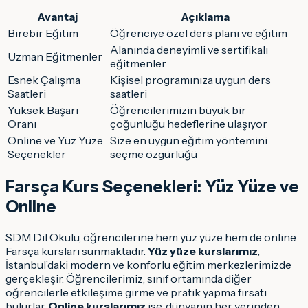
Avantaj
Açıklama
Birebir Eğitim
Öğrenciye özel ders planı ve eğitim
Alanında deneyimli ve sertifikalı
Uzman Eğitmenler
eğitmenler
Esnek Çalışma
Kişisel programınıza uygun ders
Saatleri
saatleri
Yüksek Başarı
Öğrencilerimizin büyük bir
Oranı
çoğunluğu hedeflerine ulaşıyor
Online ve Yüz Yüze
Size en uygun eğitim yöntemini
Seçenekler
seçme özgürlüğü
Farsça Kurs Seçenekleri: Yüz Yüze ve
Online
SDM Dil Okulu, öğrencilerine hem yüz yüze hem de online
Farsça kursları sunmaktadır.
Yüz yüze kurslarımız
,
İstanbul’daki modern ve konforlu eğitim merkezlerimizde
gerçekleşir. Öğrencilerimiz, sınıf ortamında diğer
öğrencilerle etkileşime girme ve pratik yapma fırsatı
bulurlar.
Online kurslarımız
ise, dünyanın her yerinden