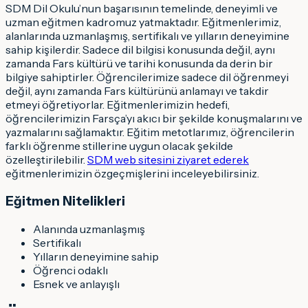
SDM Dil Okulu’nun başarısının temelinde, deneyimli ve
uzman eğitmen kadromuz yatmaktadır. Eğitmenlerimiz,
alanlarında uzmanlaşmış, sertifikalı ve yılların deneyimine
sahip kişilerdir. Sadece dil bilgisi konusunda değil, aynı
zamanda Fars kültürü ve tarihi konusunda da derin bir
bilgiye sahiptirler. Öğrencilerimize sadece dil öğrenmeyi
değil, aynı zamanda Fars kültürünü anlamayı ve takdir
etmeyi öğretiyorlar. Eğitmenlerimizin hedefi,
öğrencilerimizin Farsça’yı akıcı bir şekilde konuşmalarını ve
yazmalarını sağlamaktır. Eğitim metotlarımız, öğrencilerin
farklı öğrenme stillerine uygun olacak şekilde
özelleştirilebilir.
SDM web sitesini ziyaret ederek
eğitmenlerimizin özgeçmişlerini inceleyebilirsiniz.
Eğitmen Nitelikleri
Alanında uzmanlaşmış
Sertifikalı
Yılların deneyimine sahip
Öğrenci odaklı
Esnek ve anlayışlı