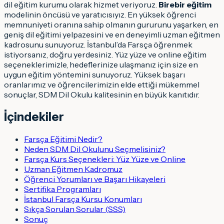
dil eğitim kurumu olarak hizmet veriyoruz.
Birebir eğitim
modelinin öncüsü ve yaratıcısıyız. En yüksek öğrenci
memnuniyeti oranına sahip olmanın gururunu yaşarken, en
geniş dil eğitimi yelpazesini ve en deneyimli uzman eğitmen
kadrosunu sunuyoruz. İstanbul’da Farsça öğrenmek
istiyorsanız, doğru yerdesiniz. Yüz yüze ve online eğitim
seçeneklerimizle, hedeflerinize ulaşmanız için size en
uygun eğitim yöntemini sunuyoruz. Yüksek başarı
oranlarımız ve öğrencilerimizin elde ettiği mükemmel
sonuçlar, SDM Dil Okulu kalitesinin en büyük kanıtıdır.
İçindekiler
Farsça Eğitimi Nedir?
Neden SDM Dil Okulunu Seçmelisiniz?
Farsça Kurs Seçenekleri: Yüz Yüze ve Online
Uzman Eğitmen Kadromuz
Öğrenci Yorumları ve Başarı Hikayeleri
Sertifika Programları
İstanbul Farsça Kursu Konumları
Sıkça Sorulan Sorular (SSS)
Sonuç