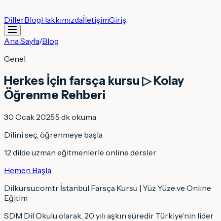
Diller
Blog
Hakkımızda
İletişim
Giriş
Ana Sayfa
/
Blog
Genel
Herkes İçin farsça kursu ▷ Kolay
Öğrenme Rehberi
30 Ocak 2025
·
5
dk okuma
Dilini seç, öğrenmeye başla
12 dilde uzman eğitmenlerle online dersler
Hemen Başla
Dilkursu.com.tr İstanbul Farsça Kursu | Yüz Yüze ve Online
Eğitim
SDM Dil Okulu olarak, 20 yılı aşkın süredir Türkiye’nin lider