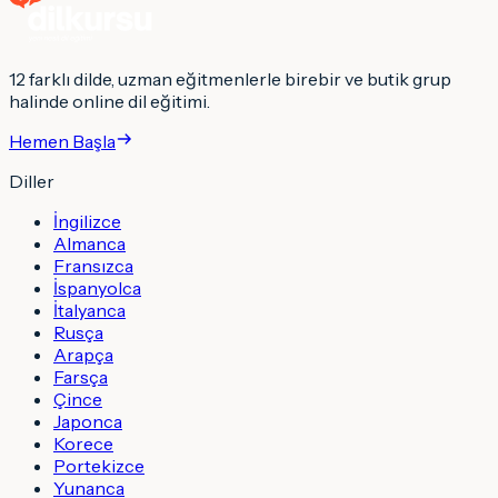
12 farklı dilde, uzman eğitmenlerle birebir ve butik grup
halinde online dil eğitimi.
Hemen Başla
Diller
İngilizce
Almanca
Fransızca
İspanyolca
İtalyanca
Rusça
Arapça
Farsça
Çince
Japonca
Korece
Portekizce
Yunanca