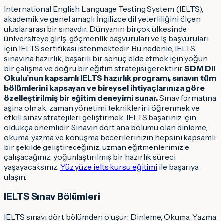
International English Language Testing System (IELTS),
akademik ve genel amaçlı İngilizce dil yeterliliğini ölçen
uluslararası bir sınavdır. Dünyanın birçok ülkesinde
üniversiteye giriş, göçmenlik başvuruları ve iş başvuruları
için IELTS sertifikası istenmektedir. Bu nedenle, IELTS
sınavına hazırlık, başarılı bir sonuç elde etmek için yoğun
bir çalışma ve doğru bir eğitim stratejisi gerektirir.
SDM Dil
Okulu’nun kapsamlı IELTS hazırlık programı, sınavın tüm
bölümlerini kapsayan ve bireysel ihtiyaçlarınıza göre
özelleştirilmiş bir eğitim deneyimi sunar.
Sınav formatına
aşina olmak, zaman yönetimi tekniklerini öğrenmek ve
etkili sınav stratejileri geliştirmek, IELTS başarınız için
oldukça önemlidir. Sınavın dört ana bölümü olan dinleme,
okuma, yazma ve konuşma becerilerinizin hepsini kapsamlı
bir şekilde geliştireceğiniz, uzman eğitmenlerimizle
çalışacağınız, yoğunlaştırılmış bir hazırlık süreci
yaşayacaksınız.
Yüz yüze ielts kursu eğitimi
ile başarıya
ulaşın.
IELTS Sınav Bölümleri
IELTS sınavı dört bölümden oluşur: Dinleme, Okuma, Yazma