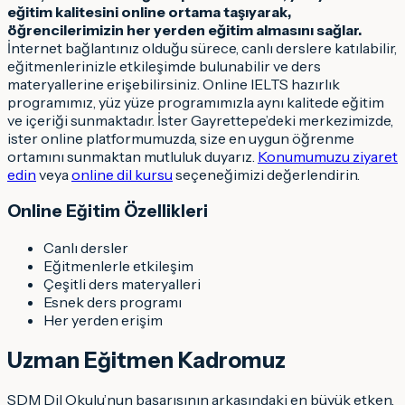
eğitim kalitesini online ortama taşıyarak,
öğrencilerimizin her yerden eğitim almasını sağlar.
İnternet bağlantınız olduğu sürece, canlı derslere katılabilir,
eğitmenlerinizle etkileşimde bulunabilir ve ders
materyallerine erişebilirsiniz. Online IELTS hazırlık
programımız, yüz yüze programımızla aynı kalitede eğitim
ve içeriği sunmaktadır. İster Gayrettepe’deki merkezimizde,
ister online platformumuzda, size en uygun öğrenme
ortamını sunmaktan mutluluk duyarız.
Konumumuzu ziyaret
edin
veya
online dil kursu
seçeneğimizi değerlendirin.
Online Eğitim Özellikleri
Canlı dersler
Eğitmenlerle etkileşim
Çeşitli ders materyalleri
Esnek ders programı
Her yerden erişim
Uzman Eğitmen Kadromuz
SDM Dil Okulu’nun başarısının arkasındaki en büyük etken,