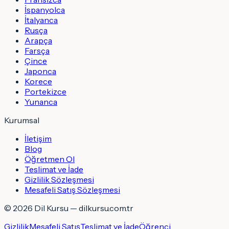
İspanyolca
İtalyanca
Rusça
Arapça
Farsça
Çince
Japonca
Korece
Portekizce
Yunanca
Kurumsal
İletişim
Blog
Öğretmen Ol
Teslimat ve İade
Gizlilik Sözleşmesi
Mesafeli Satış Sözleşmesi
©
2026
Dil Kursu — dilkursu.com.tr
Gizlilik
Mesafeli Satış
Teslimat ve İade
Öğrenci