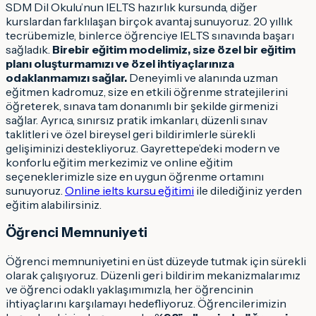
SDM Dil Okulu’nun IELTS hazırlık kursunda, diğer
kurslardan farklılaşan birçok avantaj sunuyoruz. 20 yıllık
tecrübemizle, binlerce öğrenciye IELTS sınavında başarı
sağladık.
Birebir eğitim modelimiz, size özel bir eğitim
planı oluşturmamızı ve özel ihtiyaçlarınıza
odaklanmamızı sağlar.
Deneyimli ve alanında uzman
eğitmen kadromuz, size en etkili öğrenme stratejilerini
öğreterek, sınava tam donanımlı bir şekilde girmenizi
sağlar. Ayrıca, sınırsız pratik imkanları, düzenli sınav
taklitleri ve özel bireysel geri bildirimlerle sürekli
gelişiminizi destekliyoruz. Gayrettepe’deki modern ve
konforlu eğitim merkezimiz ve online eğitim
seçeneklerimizle size en uygun öğrenme ortamını
sunuyoruz.
Online ielts kursu eğitimi
ile dilediğiniz yerden
eğitim alabilirsiniz.
Öğrenci Memnuniyeti
Öğrenci memnuniyetini en üst düzeyde tutmak için sürekli
olarak çalışıyoruz. Düzenli geri bildirim mekanizmalarımız
ve öğrenci odaklı yaklaşımımızla, her öğrencinin
ihtiyaçlarını karşılamayı hedefliyoruz. Öğrencilerimizin