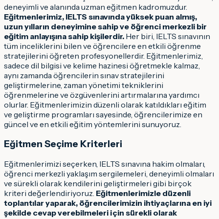
deneyimli ve alanında uzman eğitmen kadromuzdur.
Eğitmenlerimiz, IELTS sınavında yüksek puan almış,
uzun yılların deneyimine sahip ve öğrenci merkezli bir
eğitim anlayışına sahip kişilerdir.
Her biri, IELTS sınavının
tüm inceliklerini bilen ve öğrencilere en etkili öğrenme
stratejilerini öğreten profesyonellerdir. Eğitmenlerimiz,
sadece dil bilgisi ve kelime hazinesi öğretmekle kalmaz,
aynı zamanda öğrencilerin sınav stratejilerini
geliştirmelerine, zaman yönetimi tekniklerini
öğrenmelerine ve özgüvenlerini artırmalarına yardımcı
olurlar. Eğitmenlerimizin düzenli olarak katıldıkları eğitim
ve geliştirme programları sayesinde, öğrencilerimize en
güncel ve en etkili eğitim yöntemlerini sunuyoruz.
Eğitmen Seçime Kriterleri
Eğitmenlerimizi seçerken, IELTS sınavına hakim olmaları,
öğrenci merkezli yaklaşım sergilemeleri, deneyimli olmaları
ve sürekli olarak kendilerini geliştirmeleri gibi birçok
kriteri değerlendiriyoruz.
Eğitmenlerimizle düzenli
toplantılar yaparak, öğrencilerimizin ihtiyaçlarına en iyi
şekilde cevap verebilmeleri için sürekli olarak