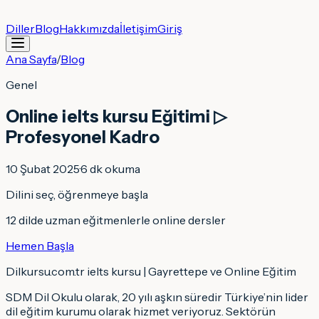
Diller
Blog
Hakkımızda
İletişim
Giriş
Ana Sayfa
/
Blog
Genel
Online ielts kursu Eğitimi ▷
Profesyonel Kadro
10 Şubat 2025
·
6
dk okuma
Dilini seç, öğrenmeye başla
12 dilde uzman eğitmenlerle online dersler
Hemen Başla
Dilkursu.com.tr ielts kursu | Gayrettepe ve Online Eğitim
SDM Dil Okulu olarak, 20 yılı aşkın süredir Türkiye’nin lider
dil eğitim kurumu olarak hizmet veriyoruz. Sektörün