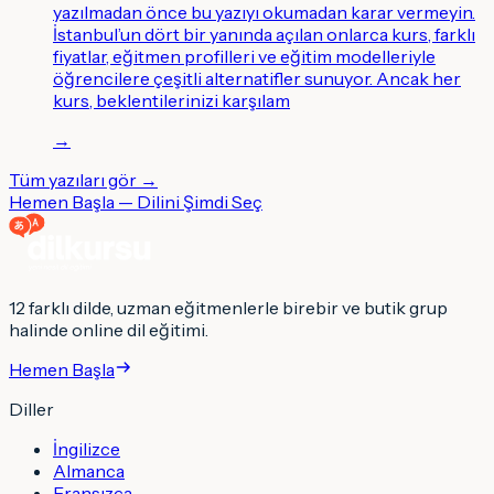
yazılmadan önce bu yazıyı okumadan karar vermeyin.
İstanbul’un dört bir yanında açılan onlarca kurs, farklı
fiyatlar, eğitmen profilleri ve eğitim modelleriyle
öğrencilere çeşitli alternatifler sunuyor. Ancak her
kurs, beklentilerinizi karşılam
→
Tüm yazıları gör →
Hemen Başla — Dilini Şimdi Seç
12 farklı dilde, uzman eğitmenlerle birebir ve butik grup
halinde online dil eğitimi.
Hemen Başla
Diller
İngilizce
Almanca
Fransızca