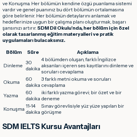
ve Konuşma. Her bölümün kendine özgü puanlama sistemi
vardır ve genel puanınız bu dört bölümün ortalamasına
göre belirlenir. Her bölümün detaylarını anlamak ve
hedeflerinize uygun bir çalışma planı oluşturmak, başarı
şansınızı artırır.
SDM Dil Okulu’nda, her bölüm için özel
olarak tasarlanmış eğitim materyalleri ve pratik
uygulamaları bulacaksınız.
Bölüm
Süre
Açıklama
4 bölümden oluşan, farklı İngilizce
30
Dinleme
aksanları içeren ses kayıtlarını dinleme ve
dakika
soruları cevaplama
60
3 farklı metni okuma ve soruları
Okuma
dakika
cevaplama
60
iki farklı yazma görevi; bir özet ve bir
Yazma
dakika
deneme
11-14
Sınav görevlisiyle yüz yüze yapılan bir
Konuşma
dakika
görüşme
SDM IELTS Kursu Avantajları