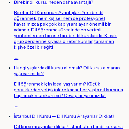
Birebir dil kursu neden daha avantajlı?
Birebir Dil Kursunun Avantajları Yeni bir dil
öğrenmek, hem kişisel hem de profesyonel
hayatımızda pek çok kapıyı aralayan önemli bir
adımdır. Dil öğrenme sürecinde en verimli
yöntemlerden biri ise birebir dil kurslarıdır. Klasik
grup derslerine kıyasla birebir kurslar, tamamen
kişiye özel bir eğiti
→
Hangi yaşlarda dil kursu alınmalı? Dil kursu almanın
yaşı var mıdır?
Dil öğrenmek için ideal yaş var mı? Küçük
çocuklardan yetişkinlere kadar her yaşta dil kursuna
başlamak mümkün mü? Cevaplar yazımızda!
→
İstanbul Dil Kursu — Dil Kursu Arayanlar Dikkat!
Dil kursu arayanlar dikkat! İstanbul’da bir dil kursuna