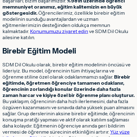
başarıları, bizim başarımızdır.
%98’in üzerinde öğrenci
memnuniyet oranımız, eğitim kalitemizin en büyük
göstergesidir.
Öğrencilerimiz, özellikle birebir eğitim
modelinin sunduğu avantajlardan ve uzman
eğitmenlerimizin desteğinden oldukça memnun
kalmaktadır.
Konumumuzu ziyaret edin
ve SDM Dil Okulu
ailesine katılın.
Birebir Eğitim Modeli
SDM Dil Okulu olarak, birebir eğitim modelinin öncüsü ve
lideriyiz. Bu model, öğrencinin tüm ihtiyaçlarına ve
öğrenme stiline özel olarak odaklanmamızı sağlar.
Birebir
eğitimde, öğretmen öğrenciye tamamen odaklanır,
öğrencinin zorlandığı konular üzerinde daha fazla
zaman harcar ve kişiye özel bir öğrenme planı oluşturur.
Bu yaklaşım, öğrencinin daha hızlı ilerlemesini, daha fazla
özgüven kazanmasını ve sınavda daha yüksek puan almasını
sağlar. Grup derslerinin aksine birebir eğitimde, öğrencinin
konuşma pratiği yapması ve aktif olarak katılım sağlaması
daha kolaydır. Eğitmenin öğrenciye anında geri bildirim
vermesi de öğrenme sürecinin etkinliğini artırır.
Yüz yüze