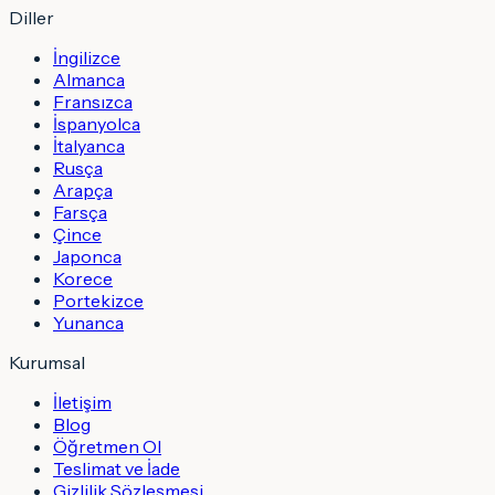
Diller
İngilizce
Almanca
Fransızca
İspanyolca
İtalyanca
Rusça
Arapça
Farsça
Çince
Japonca
Korece
Portekizce
Yunanca
Kurumsal
İletişim
Blog
Öğretmen Ol
Teslimat ve İade
Gizlilik Sözleşmesi