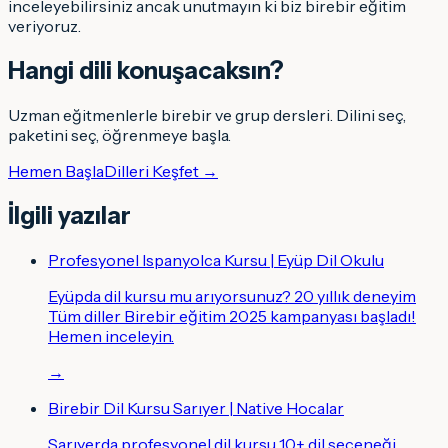
inceleyebilirsiniz ancak unutmayın ki biz birebir eğitim
veriyoruz.
Hangi dili konuşacaksın
?
Uzman eğitmenlerle birebir ve grup dersleri. Dilini seç,
paketini seç, öğrenmeye başla.
Hemen Başla
Dilleri Keşfet →
İlgili yazılar
Profesyonel Ispanyolca Kursu | Eyüp Dil Okulu
Eyüpda dil kursu mu arıyorsunuz? 20 yıllık deneyim
Tüm diller Birebir eğitim 2025 kampanyası başladı!
Hemen inceleyin.
→
Birebir Dil Kursu Sarıyer | Native Hocalar
Sarıyerda profesyonel dil kursu 10+ dil seçeneği