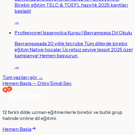
Birebir eğitim TELC & TOEFL hazırlık 2025 kayıtları
başladı!
→
Profesyonel Ispanyolca Kursu | Bayrampaşa Dil Okulu
Bayrampaşada 20 yıllık tecrübe Tüm dillerde birebir
eğitim Native hocalar Ücretsiz seviye tespit 2025 özel
kampanya! Hemen başvurun.
→
Tüm yazıları gör →
Hemen Başla — Dilini Şimdi Seç
12 farklı dilde, uzman eğitmenlerle birebir ve butik grup
halinde online dil eğitimi.
Hemen Başla