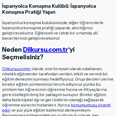
İspanyolca Konuşma Kulübü: İspanyolca
Konuşma Pratiği Yapın
İspanyolca konuşma kulübümüzde, diğer öğrencilerle
İspanyolca konuşma pratiği yaparak, akıcılığınızı
geliştireceksiniz. Eğlenceli ve rahat bir ortamda, dil
becerilerinizi geliştireceksiniz.
Neden
Dilkursu.com.tr
‘yi
Seçmelisiniz?
Dilkursu.com.tr
olarak, size bireysel olarak odaklanan,
nitelikli eğitmenler tarafından verilen, etkili ve verimli bir
eğitim deneyimi sunmayı hedefliyoruz. Grup dersleri yerine
birebir eğitim yöntemimizi tercih ediyoruz çünkü bu
yöntem her öğrencinin öğrenme hızına ve ihtiyaçlarına
göre özelleştirilmiş bir yaklaşım sunuyor. Birebir eğitim,
daha fazla kişisel ilgi ve geri bildirim olanağı sağlayarak
öğrenme sürecini hızlandırır. Ayrıca,
konumumuzu ziyaret
edin
ve yüz yüze eğitim kalitemizi deneyimleyin.
Bayrampaşa bölgesindeki en iyi dil okulu olarak, her