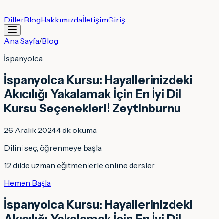
Diller
Blog
Hakkımızda
İletişim
Giriş
Ana Sayfa
/
Blog
İspanyolca
İspanyolca Kursu: Hayallerinizdeki
Akıcılığı Yakalamak İçin En İyi Dil
Kursu Seçenekleri! Zeytinburnu
26 Aralık 2024
·
4
dk okuma
Dilini seç, öğrenmeye başla
12 dilde uzman eğitmenlerle online dersler
Hemen Başla
İspanyolca Kursu: Hayallerinizdeki
Akıcılığı Yakalamak İçin En İyi Dil