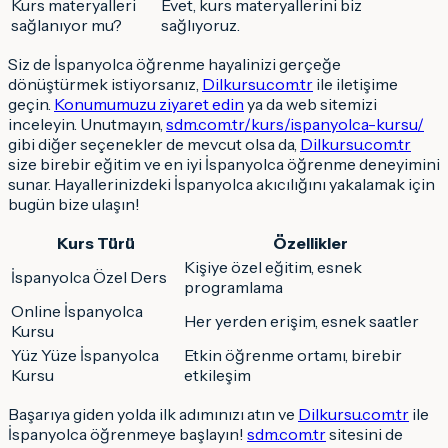
Kurs materyalleri
Evet, kurs materyallerini biz
sağlanıyor mu?
sağlıyoruz.
Siz de İspanyolca öğrenme hayalinizi gerçeğe
dönüştürmek istiyorsanız,
Dilkursu.com.tr
ile iletişime
geçin.
Konumumuzu ziyaret edin
ya da web sitemizi
inceleyin. Unutmayın,
sdm.com.tr/kurs/ispanyolca-kursu/
gibi diğer seçenekler de mevcut olsa da,
Dilkursu.com.tr
size birebir eğitim ve en iyi İspanyolca öğrenme deneyimini
sunar. Hayallerinizdeki İspanyolca akıcılığını yakalamak için
bugün bize ulaşın!
Kurs Türü
Özellikler
Kişiye özel eğitim, esnek
İspanyolca Özel Ders
programlama
Online İspanyolca
Her yerden erişim, esnek saatler
Kursu
Yüz Yüze İspanyolca
Etkin öğrenme ortamı, birebir
Kursu
etkileşim
Başarıya giden yolda ilk adımınızı atın ve
Dilkursu.com.tr
ile
İspanyolca öğrenmeye başlayın!
sdm.com.tr
sitesini de