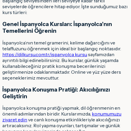
başlangıç seviyesinden ileri seviyeye kadar farklı
seviyelerde öğrencilere hitap ediyor. İşte sunduğumuz bazı
kurs türleri:
Genel İspanyolca Kursları: İspanyolca’nın
Temellerini Öğrenin
İspanyolca’nın temel gramerini, kelime dağarcığını ve
telaffuzunu öğrenmek için ideal bir başlangıç noktasıdır.
https://dilkursu.com.tr/ispanyolca kursu
sayfamızdan
ayrıntılı bilgi edinebilirsiniz. Bu kurslar, günlük yaşamda
kullanabileceğiniz pratik konuşma becerilerinizi
geliştirmenize odaklanmaktadır. Online ve yüz yüze ders
seçeneklerimiz mevcuttur.
İspanyolca Konuşma Pratiği: Akıcılığınızı
Geliştirin
İspanyolca konuşma pratiği yapmak, dil öğrenmenin en
önemli adımlarından biridir. Kurslarımızda,
konumumuzu
ziyaret edin
ve canlı konuşma etkinlikleriyle akıcılığınızı
artıracaksınız. Rol yapma oyunları, tartışmalar ve günlük