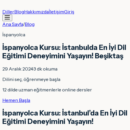
Diller
Blog
Hakkımızda
İletişim
Giriş
Ana Sayfa
/
Blog
İspanyolca
İspanyolca Kursu: İstanbulda En İyi Dil
Eğitimi Deneyimini Yaşayın! Beşiktaş
29 Aralık 2024
·
3
dk okuma
Dilini seç, öğrenmeye başla
12 dilde uzman eğitmenlerle online dersler
Hemen Başla
İspanyolca Kursu: İstanbul’da En İyi Dil
Eğitimi Deneyimini Yaşayın!