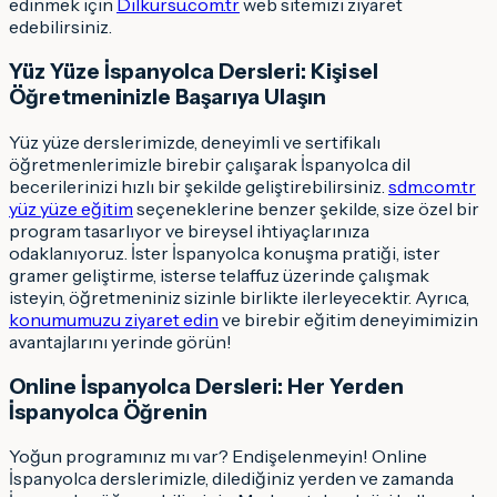
edinmek için
Dilkursu.com.tr
web sitemizi ziyaret
edebilirsiniz.
Yüz Yüze İspanyolca Dersleri: Kişisel
Öğretmeninizle Başarıya Ulaşın
Yüz yüze derslerimizde, deneyimli ve sertifikalı
öğretmenlerimizle birebir çalışarak İspanyolca dil
becerilerinizi hızlı bir şekilde geliştirebilirsiniz.
sdm.com.tr
yüz yüze eğitim
seçeneklerine benzer şekilde, size özel bir
program tasarlıyor ve bireysel ihtiyaçlarınıza
odaklanıyoruz. İster İspanyolca konuşma pratiği, ister
gramer geliştirme, isterse telaffuz üzerinde çalışmak
isteyin, öğretmeniniz sizinle birlikte ilerleyecektir. Ayrıca,
konumumuzu ziyaret edin
ve birebir eğitim deneyimimizin
avantajlarını yerinde görün!
Online İspanyolca Dersleri: Her Yerden
İspanyolca Öğrenin
Yoğun programınız mı var? Endişelenmeyin! Online
İspanyolca derslerimizle, dilediğiniz yerden ve zamanda