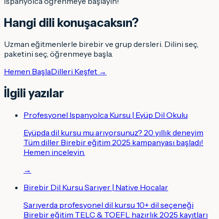
İspanyolca öğrenmeye başlayın!
Hangi dili konuşacaksın
?
Uzman eğitmenlerle birebir ve grup dersleri. Dilini seç,
paketini seç, öğrenmeye başla.
Hemen Başla
Dilleri Keşfet →
İlgili yazılar
Profesyonel Ispanyolca Kursu | Eyüp Dil Okulu
Eyüpda dil kursu mu arıyorsunuz? 20 yıllık deneyim
Tüm diller Birebir eğitim 2025 kampanyası başladı!
Hemen inceleyin.
→
Birebir Dil Kursu Sarıyer | Native Hocalar
Sarıyerda profesyonel dil kursu 10+ dil seçeneği
Birebir eğitim TELC & TOEFL hazırlık 2025 kayıtları