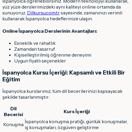
İspanyolca öğrenebilirsiniz. Modern teknolojiyi kullanarak,
yüz yüze derslerimizdeki aynı kaliteyi online ortamda da
sunuyoruz.
Dilkursu.com.tr
sayesinde, zamanınızı verimli
kullanarak İspanyolca hedeflerinize ulaşın.
Online İspanyolca Derslerinin Avantajları:
Esneklik ve rahatlık
Zamandan tasarruf
Kişiselleştirilmiş öğrenme deneyimi
Uygun fiyatlı seçenekler
İspanyolca Kursu İçeriği: Kapsamlı ve Etkili Bir
Eğitim
İspanyolca kurslarımız, tüm dil becerilerinizi kapsayacak
şekilde tasarlanmıştır:
Dil
Kurs İçeriği
Becerisi
İspanyolca konuşma pratiği, günlük konuşmalar,
Konuşma
iş konuşmaları, özgüven geliştirme