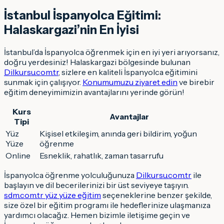
İstanbul İspanyolca Eğitimi:
Halaskargazi’nin En İyisi
İstanbul’da İspanyolca öğrenmek için en iyi yeri arıyorsanız,
doğru yerdesiniz! Halaskargazi bölgesinde bulunan
Dilkursu.com.tr
, sizlere en kaliteli İspanyolca eğitimini
sunmak için çalışıyor.
Konumumuzu ziyaret edin
ve birebir
eğitim deneyimimizin avantajlarını yerinde görün!
Kurs
Avantajlar
Tipi
Yüz
Kişisel etkileşim, anında geri bildirim, yoğun
Yüze
öğrenme
Online
Esneklik, rahatlık, zaman tasarrufu
İspanyolca öğrenme yolculuğunuza
Dilkursu.com.tr
ile
başlayın ve dil becerilerinizi bir üst seviyeye taşıyın.
sdm.com.tr yüz yüze eğitim
seçeneklerine benzer şekilde,
size özel bir eğitim programı ile hedeflerinize ulaşmanıza
yardımcı olacağız. Hemen bizimle iletişime geçin ve