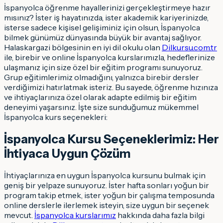
İspanyolca öğrenme hayallerinizi gerçekleştirmeye hazır
mısınız? İster iş hayatınızda, ister akademik kariyerinizde,
isterse sadece kişisel gelişiminiz için olsun, İspanyolca
bilmek günümüz dünyasında büyük bir avantaj sağlıyor.
Halaskargazi bölgesinin en iyi dil okulu olan
Dilkursu.com.tr
ile, birebir ve online İspanyolca kurslarımızla, hedeflerinize
ulaşmanız için size özel bir eğitim programı sunuyoruz.
Grup eğitimlerimiz olmadığını, yalnızca birebir dersler
verdiğimizi hatırlatmak isteriz. Bu sayede, öğrenme hızınıza
ve ihtiyaçlarınıza özel olarak adapte edilmiş bir eğitim
deneyimi yaşarsınız. İşte size sunduğumuz mükemmel
İspanyolca kurs seçenekleri:
İspanyolca Kursu Seçeneklerimiz: Her
İhtiyaca Uygun Çözüm
İhtiyaçlarınıza en uygun İspanyolca kursunu bulmak için
geniş bir yelpaze sunuyoruz. İster hafta sonları yoğun bir
program takip etmek, ister yoğun bir çalışma temposunda
online derslerle ilerlemek isteyin, size uygun bir seçenek
mevcut.
İspanyolca kurslarımız
hakkında daha fazla bilgi