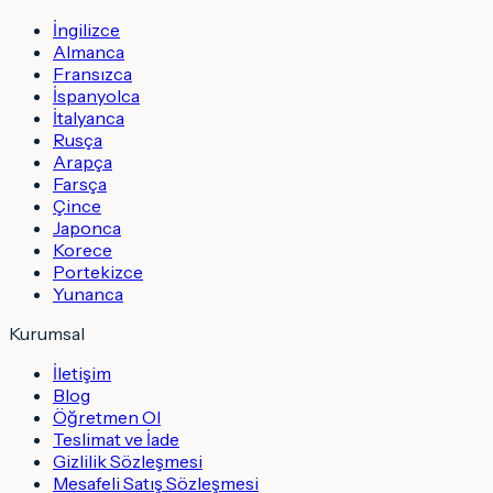
İngilizce
Almanca
Fransızca
İspanyolca
İtalyanca
Rusça
Arapça
Farsça
Çince
Japonca
Korece
Portekizce
Yunanca
Kurumsal
İletişim
Blog
Öğretmen Ol
Teslimat ve İade
Gizlilik Sözleşmesi
Mesafeli Satış Sözleşmesi