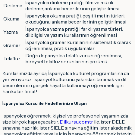
İspanyolca dinleme pratiği, film ve müzik
Dinleme
dinleme, anlama becerilerinin geliştirilmesi
İspanyolca okuma pratiği, çeşitli metin türleri,
Okuma
okuduğunu anlama becerilerinin geliştirilmesi
İspanyolca yazma pratiği, farklı yazma türleri,
Yazma
dilbilgisi ve yazım kurallarının öğrenilmesi
İspanyolca gramer kurallarının sistematik olarak
Gramer
öğrenilmesi, pratik uygulamalar
Doğru İspanyolca telaffuzunun öğrenilmesi,
Telaffuz
bireysel telaffuz sorunlarının çözümü
Kurslarımızda ayrıca, İspanyolca kültürel programlarına da
yer veriyoruz. İspanyol kültürünü yakından tanımak ve dil
becerilerinizi gerçek hayatta kullanmayı öğrenmek için
harika bir fırsat!
İspanyolca Kursu ile Hedeflerinize Ulaşın
İspanyolca öğrenmek, kişisel ve profesyonel yaşamınızda
size birçok kapı açacaktır.
Dilkursu.com.tr
ile, ister DELE
sınavına hazırlık, ister SIELE sınavına eğitim, ister akademik
İspanyolca eğitimi veya iş için İspanyolca öğrenmek isteyin,