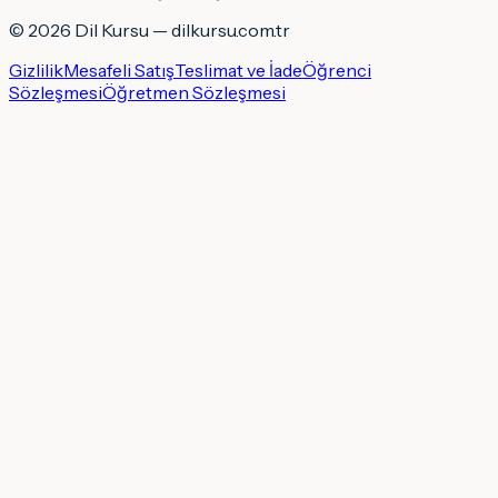
©
2026
Dil Kursu — dilkursu.com.tr
Gizlilik
Mesafeli Satış
Teslimat ve İade
Öğrenci
Sözleşmesi
Öğretmen Sözleşmesi