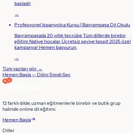
başladı!
→
Profesyonel Ispanyolca Kursu | Bayrampaşa Dil Okulu
Bayrampaşada 20 yıllık tecrübe Tüm dillerde birebir
eğitim Native hocalar Ücretsiz seviye tespit 2025 özel
kampanya! Hemen başvurun.
→
Tüm yazıları gör →
Hemen Başla — Dilini Şimdi Seç
12 farklı dilde, uzman eğitmenlerle birebir ve butik grup
halinde online dil eğitimi.
Hemen Başla
Diller