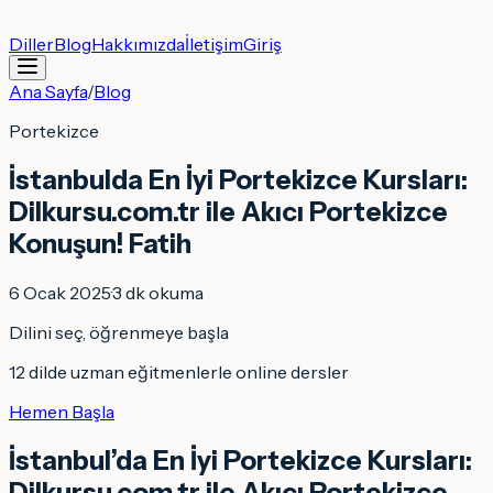
Diller
Blog
Hakkımızda
İletişim
Giriş
Ana Sayfa
/
Blog
Portekizce
İstanbulda En İyi Portekizce Kursları:
Dilkursu.com.tr ile Akıcı Portekizce
Konuşun! Fatih
6 Ocak 2025
·
3
dk okuma
Dilini seç, öğrenmeye başla
12 dilde uzman eğitmenlerle online dersler
Hemen Başla
İstanbul’da En İyi Portekizce Kursları:
Dilkursu.com.tr ile Akıcı Portekizce