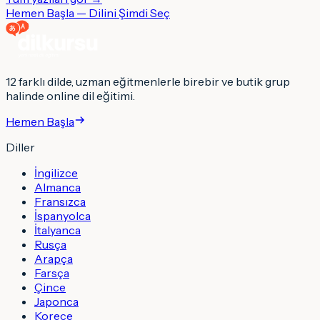
Hemen Başla — Dilini Şimdi Seç
12 farklı dilde, uzman eğitmenlerle birebir ve butik grup
halinde online dil eğitimi.
Hemen Başla
Diller
İngilizce
Almanca
Fransızca
İspanyolca
İtalyanca
Rusça
Arapça
Farsça
Çince
Japonca
Korece