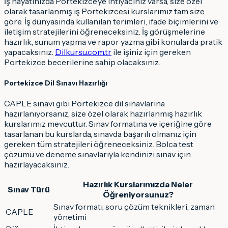
İş hayatınızda Portekizce’ye ihtiyacınız varsa, size özel
olarak tasarlanmış iş Portekizcesi kurslarımız tam size
göre. İş dünyasında kullanılan terimleri, ifade biçimlerini ve
iletişim stratejilerini öğreneceksiniz. İş görüşmelerine
hazırlık, sunum yapma ve rapor yazma gibi konularda pratik
yapacaksınız.
Dilkursu.com.tr
ile işiniz için gereken
Portekizce becerilerine sahip olacaksınız.
Portekizce Dil Sınavı Hazırlığı
CAPLE sınavı gibi Portekizce dil sınavlarına
hazırlanıyorsanız, size özel olarak hazırlanmış hazırlık
kurslarımız mevcuttur. Sınav formatına ve içeriğine göre
tasarlanan bu kurslarda, sınavda başarılı olmanız için
gereken tüm stratejileri öğreneceksiniz. Bolca test
çözümü ve deneme sınavlarıyla kendinizi sınav için
hazırlayacaksınız.
Hazırlık Kurslarımızda Neler
Sınav Türü
Öğreniyorsunuz?
Sınav formatı, soru çözüm teknikleri, zaman
CAPLE
yönetimi