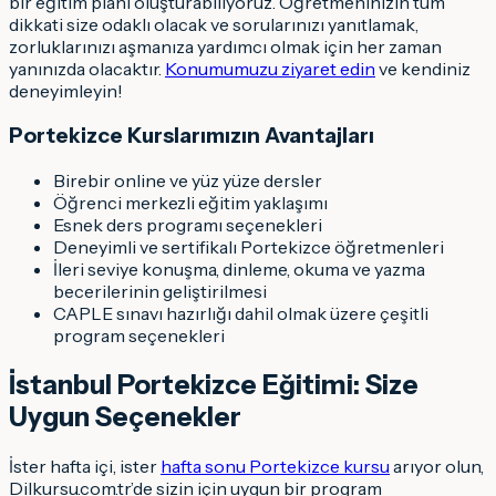
bir eğitim planı oluşturabiliyoruz. Öğretmeninizin tüm
dikkati size odaklı olacak ve sorularınızı yanıtlamak,
zorluklarınızı aşmanıza yardımcı olmak için her zaman
yanınızda olacaktır.
Konumumuzu ziyaret edin
ve kendiniz
deneyimleyin!
Portekizce Kurslarımızın Avantajları
Birebir online ve yüz yüze dersler
Öğrenci merkezli eğitim yaklaşımı
Esnek ders programı seçenekleri
Deneyimli ve sertifikalı Portekizce öğretmenleri
İleri seviye konuşma, dinleme, okuma ve yazma
becerilerinin geliştirilmesi
CAPLE sınavı hazırlığı dahil olmak üzere çeşitli
program seçenekleri
İstanbul Portekizce Eğitimi: Size
Uygun Seçenekler
İster hafta içi, ister
hafta sonu Portekizce kursu
arıyor olun,
Dilkursu.com.tr’de sizin için uygun bir program