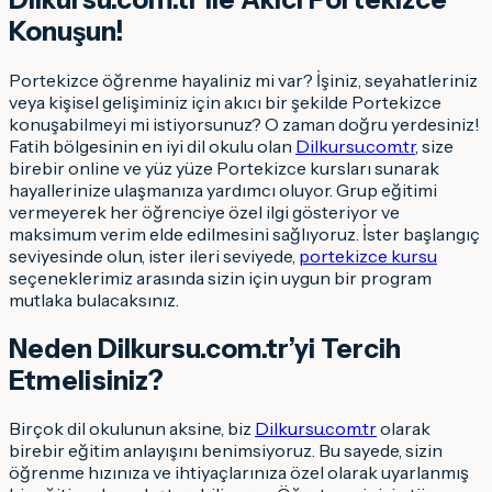
Konuşun!
Portekizce öğrenme hayaliniz mi var? İşiniz, seyahatleriniz
veya kişisel gelişiminiz için akıcı bir şekilde Portekizce
konuşabilmeyi mi istiyorsunuz? O zaman doğru yerdesiniz!
Fatih bölgesinin en iyi dil okulu olan
Dilkursu.com.tr
, size
birebir online ve yüz yüze Portekizce kursları sunarak
hayallerinize ulaşmanıza yardımcı oluyor. Grup eğitimi
vermeyerek her öğrenciye özel ilgi gösteriyor ve
maksimum verim elde edilmesini sağlıyoruz. İster başlangıç
seviyesinde olun, ister ileri seviyede,
portekizce kursu
seçeneklerimiz arasında sizin için uygun bir program
mutlaka bulacaksınız.
Neden Dilkursu.com.tr’yi Tercih
Etmelisiniz?
Birçok dil okulunun aksine, biz
Dilkursu.com.tr
olarak
birebir eğitim anlayışını benimsiyoruz. Bu sayede, sizin
öğrenme hızınıza ve ihtiyaçlarınıza özel olarak uyarlanmış