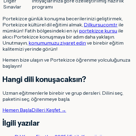
Diğer
İhtiyaçlarınıza göre özelleştirilmiş hazırlık
Sınavlar
programı
Portekizce günlük konuşma becerilerinizi geliştirmek,
Portekizce kültürel dil eğitimi almak,
Dilkursu.com.tr
ile
mümkün! Fatih bölgesindeki en iyi
portekizce kursu
ile
akıcı Portekizce konuşmaya bir adım daha yaklaşın.
Unutmayın,
konumumuzu ziyaret edin
ve birebir eğitim
kalitemizi yerinde görün!
Hemen bize ulaşın ve Portekizce öğrenme yolculuğunuza
başlayın!
Hangi dili konuşacaksın
?
Uzman eğitmenlerle birebir ve grup dersleri. Dilini seç,
paketini seç, öğrenmeye başla.
Hemen Başla
Dilleri Keşfet →
İlgili yazılar