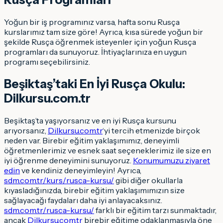
Yoğun bir iş programınız varsa, hafta sonu Rusça
kurslarımız tam size göre! Ayrıca, kısa sürede yoğun bir
şekilde Rusça öğrenmek isteyenler için yoğun Rusça
programları da sunuyoruz. İhtiyaçlarınıza en uygun
programı seçebilirsiniz.
Beşiktaş’taki En İyi Rusça Okulu:
Dilkursu.com.tr
Beşiktaş’ta yaşıyorsanız ve en iyi Rusça kursunu
arıyorsanız,
Dilkursu.com.tr
‘yi tercih etmenizde birçok
neden var. Birebir eğitim yaklaşımımız, deneyimli
öğretmenlerimiz ve esnek saat seçeneklerimiz ile size en
iyi öğrenme deneyimini sunuyoruz.
Konumumuzu ziyaret
edin
ve kendiniz deneyimleyin! Ayrıca,
sdm.com.tr/kurs/rusca-kursu/
gibi diğer okullarla
kıyasladığınızda, birebir eğitim yaklaşımımızın size
sağlayacağı faydaları daha iyi anlayacaksınız.
sdm.com.tr/rusca-kursu/
farklı bir eğitim tarzı sunmaktadır,
ancak
Dilkursu.com.tr
birebir eğitime odaklanmasıyla öne