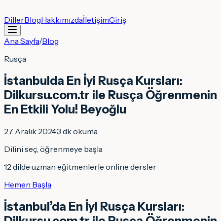
Diller
Blog
Hakkımızda
İletişim
Giriş
Ana Sayfa
/
Blog
Rusça
İstanbulda En İyi Rusça Kursları:
Dilkursu.com.tr ile Rusça Öğrenmenin
En Etkili Yolu! Beyoğlu
27 Aralık 2024
·
3
dk okuma
Dilini seç, öğrenmeye başla
12 dilde uzman eğitmenlerle online dersler
Hemen Başla
İstanbul’da En İyi Rusça Kursları:
Dilkursu.com.tr ile Rusça Öğrenmenin