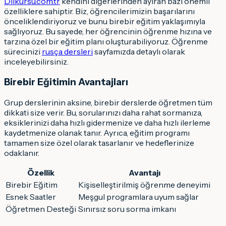
Dilkursu.com.tr
kendini diğerlerinden ayıran bazı önemli
özelliklere sahiptir. Biz, öğrencilerimizin başarılarını
önceliklendiriyoruz ve bunu birebir eğitim yaklaşımıyla
sağlıyoruz. Bu sayede, her öğrencinin öğrenme hızına ve
tarzına özel bir eğitim planı oluşturabiliyoruz. Öğrenme
sürecinizi
rusça dersleri
sayfamızda detaylı olarak
inceleyebilirsiniz.
Birebir Eğitimin Avantajları
Grup derslerinin aksine, birebir derslerde öğretmen tüm
dikkati size verir. Bu, sorularınızı daha rahat sormanıza,
eksiklerinizi daha hızlı gidermenize ve daha hızlı ilerleme
kaydetmenize olanak tanır. Ayrıca, eğitim programı
tamamen size özel olarak tasarlanır ve hedeflerinize
odaklanır.
Özellik
Avantajı
Birebir Eğitim
Kişiselleştirilmiş öğrenme deneyimi
Esnek Saatler
Meşgul programlara uyum sağlar
Öğretmen Desteği
Sınırsız soru sorma imkanı