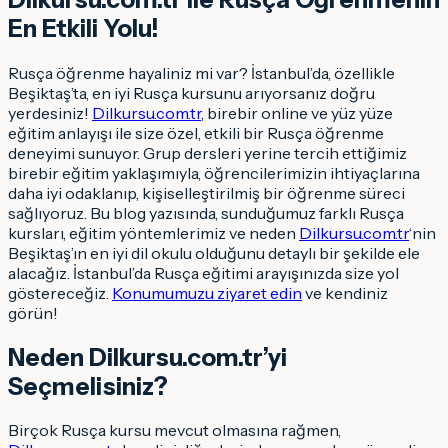
En Etkili Yolu!
Rusça öğrenme hayaliniz mi var? İstanbul’da, özellikle
Beşiktaş’ta, en iyi Rusça kursunu arıyorsanız doğru
yerdesiniz!
Dilkursu.com.tr
, birebir online ve yüz yüze
eğitim anlayışı ile size özel, etkili bir Rusça öğrenme
deneyimi sunuyor. Grup dersleri yerine tercih ettiğimiz
birebir eğitim yaklaşımıyla, öğrencilerimizin ihtiyaçlarına
daha iyi odaklanıp, kişiselleştirilmiş bir öğrenme süreci
sağlıyoruz. Bu blog yazısında, sunduğumuz farklı Rusça
kursları, eğitim yöntemlerimiz ve neden
Dilkursu.com.tr
‘nin
Beşiktaş’ın en iyi dil okulu olduğunu detaylı bir şekilde ele
alacağız. İstanbul’da Rusça eğitimi arayışınızda size yol
göstereceğiz.
Konumumuzu ziyaret edin
ve kendiniz
görün!
Neden Dilkursu.com.tr’yi
Seçmelisiniz?
Birçok Rusça kursu mevcut olmasına rağmen,