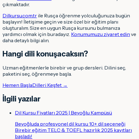
çıkmaktadır.
Dilkursu.com.tr
ile Rusça öğrenme yolculuğunuza bugün
başlayın! İletişime geçin ve size özel bir eğitim planı
oluşturalım. Size en uygun Rusça kursunu bulmanıza
yardımcı olmak için buradayız.
Konumumuzu ziyaret edin
ve
daha detaylı bilgi alın.
Hangi dili konuşacaksın
?
Uzman eğitmenlerle birebir ve grup dersleri. Dilini seç,
paketini seç, öğrenmeye başla.
Hemen Başla
Dilleri Keşfet →
İlgili yazılar
Dil Kursu Fiyatları 2025 | Beyoğlu Kampüsü
Beyoğluda profesyonel dil kursu 10+ dil seçeneği
Birebir eğitim TELC & TOEFL hazırlık 2025 kayıtları
başladı!