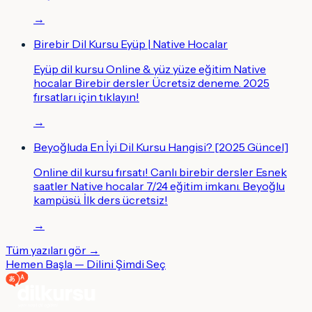
→
Birebir Dil Kursu Eyüp | Native Hocalar
Eyüp dil kursu Online & yüz yüze eğitim Native
hocalar Birebir dersler Ücretsiz deneme. 2025
fırsatları için tıklayın!
→
Beyoğluda En İyi Dil Kursu Hangisi? [2025 Güncel]
Online dil kursu fırsatı! Canlı birebir dersler Esnek
saatler Native hocalar 7/24 eğitim imkanı. Beyoğlu
kampüsü. İlk ders ücretsiz!
→
Tüm yazıları gör →
Hemen Başla — Dilini Şimdi Seç