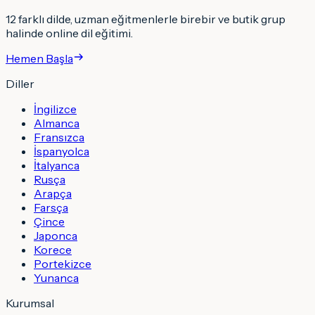
12 farklı dilde, uzman eğitmenlerle birebir ve butik grup
halinde online dil eğitimi.
Hemen Başla
Diller
İngilizce
Almanca
Fransızca
İspanyolca
İtalyanca
Rusça
Arapça
Farsça
Çince
Japonca
Korece
Portekizce
Yunanca
Kurumsal