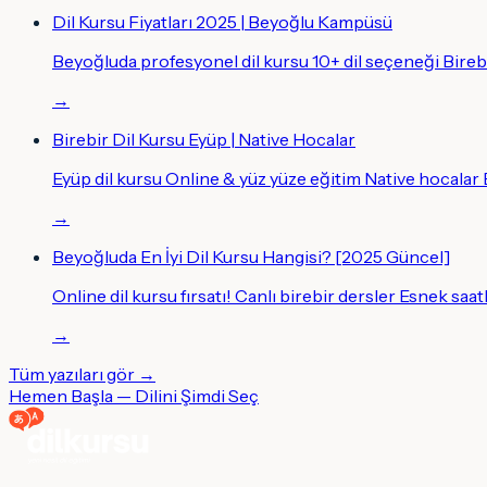
Dil Kursu Fiyatları 2025 | Beyoğlu Kampüsü
Beyoğluda profesyonel dil kursu 10+ dil seçeneği Bireb
→
Birebir Dil Kursu Eyüp | Native Hocalar
Eyüp dil kursu Online & yüz yüze eğitim Native hocalar B
→
Beyoğluda En İyi Dil Kursu Hangisi? [2025 Güncel]
Online dil kursu fırsatı! Canlı birebir dersler Esnek saa
→
Tüm yazıları gör →
Hemen Başla — Dilini Şimdi Seç