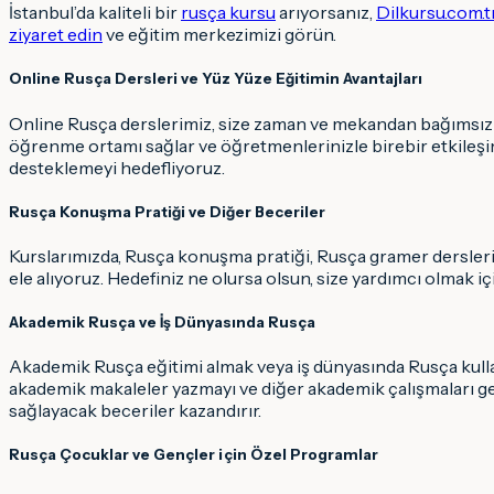
İstanbul’da kaliteli bir
rusça kursu
arıyorsanız,
Dilkursu.com.t
ziyaret edin
ve eğitim merkezimizi görün.
Online Rusça Dersleri ve Yüz Yüze Eğitimin Avantajları
Online Rusça derslerimiz, size zaman ve mekandan bağımsız 
öğrenme ortamı sağlar ve öğretmenlerinizle birebir etkileşi
desteklemeyi hedefliyoruz.
Rusça Konuşma Pratiği ve Diğer Beceriler
Kurslarımızda, Rusça konuşma pratiği, Rusça gramer dersleri
ele alıyoruz. Hedefiniz ne olursa olsun, size yardımcı olmak i
Akademik Rusça ve İş Dünyasında Rusça
Akademik Rusça eğitimi almak veya iş dünyasında Rusça kullan
akademik makaleler yazmayı ve diğer akademik çalışmaları ger
sağlayacak beceriler kazandırır.
Rusça Çocuklar ve Gençler için Özel Programlar