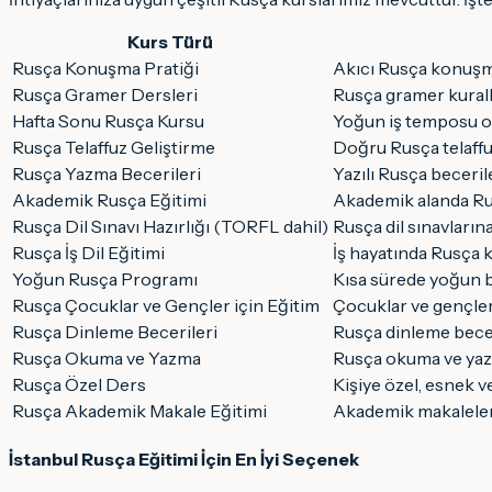
Kurs Türü
Rusça Konuşma Pratiği
Akıcı Rusça konuşma
Rusça Gramer Dersleri
Rusça gramer kurall
Hafta Sonu Rusça Kursu
Yoğun iş temposu ola
Rusça Telaffuz Geliştirme
Doğru Rusça telaff
Rusça Yazma Becerileri
Yazılı Rusça beceril
Akademik Rusça Eğitimi
Akademik alanda Rus
Rusça Dil Sınavı Hazırlığı (TORFL dahil)
Rusça dil sınavların
Rusça İş Dil Eğitimi
İş hayatında Rusça k
Yoğun Rusça Programı
Kısa sürede yoğun bi
Rusça Çocuklar ve Gençler için Eğitim
Çocuklar ve gençler 
Rusça Dinleme Becerileri
Rusça dinleme beceri
Rusça Okuma ve Yazma
Rusça okuma ve yazm
Rusça Özel Ders
Kişiye özel, esnek v
Rusça Akademik Makale Eğitimi
Akademik makaleler y
İstanbul Rusça Eğitimi İçin En İyi Seçenek