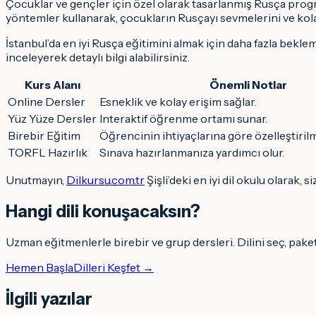
Çocuklar ve gençler için özel olarak tasarlanmış Rusça progr
yöntemler kullanarak, çocukların Rusçayı sevmelerini ve kol
İstanbul’da en iyi Rusça eğitimini almak için daha fazla bekle
inceleyerek detaylı bilgi alabilirsiniz.
Kurs Alanı
Önemli Notlar
Online Dersler
Esneklik ve kolay erişim sağlar.
Yüz Yüze Dersler
Interaktif öğrenme ortamı sunar.
Birebir Eğitim
Öğrencinin ihtiyaçlarına göre özelleştirilm
TORFL Hazırlık
Sınava hazırlanmanıza yardımcı olur.
Unutmayın,
Dilkursu.com.tr
Şişli’deki en iyi dil okulu olarak
Hangi dili konuşacaksın
?
Uzman eğitmenlerle birebir ve grup dersleri. Dilini seç, pake
Hemen Başla
Dilleri Keşfet →
İlgili yazılar