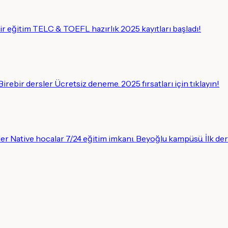
ir eğitim TELC & TOEFL hazırlık 2025 kayıtları başladı!
irebir dersler Ücretsiz deneme. 2025 fırsatları için tıklayın!
tler Native hocalar 7/24 eğitim imkanı. Beyoğlu kampüsü. İlk der