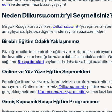
edin
ve deneyiminizi bizzat yaşayın!
Neden Dilkursu.com.tr’yi Seçmelisiniz
Birçok Rusça kursu varken,
Dilkursu.com.tr
‘yi seçmenizin pe
amaçlıyoruz. İşte bizi diğerlerinden ayıran bazı özellikler:
Birebir Eğitim Odaklı Yaklaşımımız
Biz, öğrencilerimize birebir eğitim vererek, onların bireysel 
ilerleyebilir ve zorlandığı konulara daha fazla odaklanabilir
sağlanır.
Rusça dersleri
sayfamızda daha fazla bilgi bulabilirsin
Online ve Yüz Yüze Eğitim Seçenekleri
Esnekliğe önem veriyoruz. İster evinizin konforunda online d
sunuyoruz. Online derslerimiz,
Dilkursu.com.tr
platformumuz ü
gerçekleşmektedir.
Konumumuzu ziyaret edin
ve merkezi ke
Geniş Kapsamlı Rusça Eğitim Programımız
İhtiyaçlarınıza uygun çeşitli Rusça kurslarımız mevcuttur. İşt