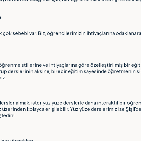
?
k çok sebebi var. Biz, öğrencilerimizin ihtiyaçlarına odaklanar
öğrenme stillerine ve ihtiyaçlarına göre özelleştirilmiş bir eğ
. Grup derslerinin aksine, birebir eğitim sayesinde öğretmenin
iz.
ersler almak, ister yüz yüze derslerle daha interaktif bir öğ
zerinden kolayca erişilebilir. Yüz yüze derslerimiz ise Şişli
şfedin!
e bazı örnekler: