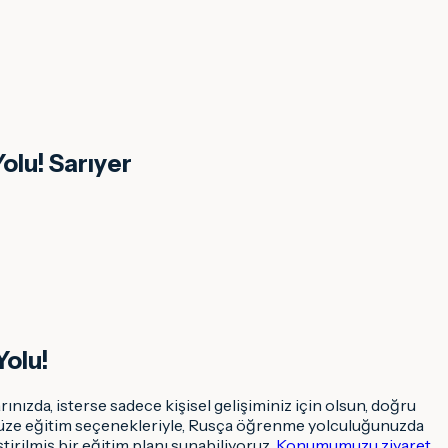
olu! Sarıyer
Yolu!
nızda, isterse sadece kişisel gelişiminiz için olsun, doğru
üz yüze eğitim seçenekleriyle, Rusça öğrenme yolculuğunuzda
irilmiş bir eğitim planı sunabiliyoruz.
Konumumuzu ziyaret