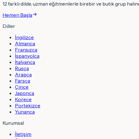
12 farklı dilde, uzman eğitmenlerle birebir ve butik grup halind
Hemen Başla
Diller
İngilizce
Almanca
Fransızca
İspanyolca
İtalyanca
Rusça
Arapça
Farsça
Çince
Japonca
Korece
Portekizce
Yunanca
Kurumsal
İletişim