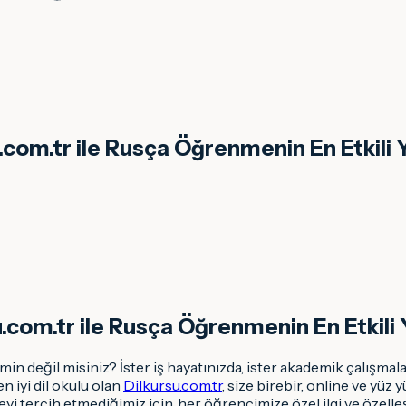
.com.tr ile Rusça Öğrenmenin En Etkili Y
u.com.tr ile Rusça Öğrenmenin En Etkili 
değil misiniz? İster iş hayatınızda, ister akademik çalışmaları
 iyi dil okulu olan
Dilkursu.com.tr
, size birebir, online ve y
tercih etmediğimiz için, her öğrencimize özel ilgi ve özelleşt