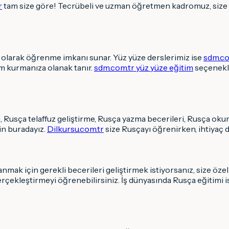
r
tam size göre! Tecrübeli ve uzman öğretmen kadromuz, size 
olarak öğrenme imkanı sunar. Yüz yüze derslerimiz ise
sdm.co
m kurmanıza olanak tanır.
sdm.com.tr yüz yüze eğitim
seçenekle
, Rusça telaffuz geliştirme, Rusça yazma becerileri, Rusça ok
çin buradayız.
Dilkursu.com.tr
size Rusçayı öğrenirken, ihtiyaç 
mak için gerekli becerileri geliştirmek istiyorsanız, size öz
çekleştirmeyi öğrenebilirsiniz. İş dünyasında Rusça eğitimi is