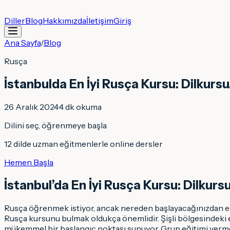
Diller
Blog
Hakkımızda
İletişim
Giriş
Ana Sayfa
/
Blog
Rusça
İstanbulda En İyi Rusça Kursu: Dilkursu
26 Aralık 2024
·
4
dk okuma
Dilini seç, öğrenmeye başla
12 dilde uzman eğitmenlerle online dersler
Hemen Başla
İstanbul’da En İyi Rusça Kursu: Dilkurs
Rusça öğrenmek istiyor, ancak nereden başlayacağınızdan emin 
Rusça kursunu bulmak oldukça önemlidir. Şişli bölgesindeki en
mükemmel bir başlangıç noktası sunuyor. Grup eğitimi vermeyi 