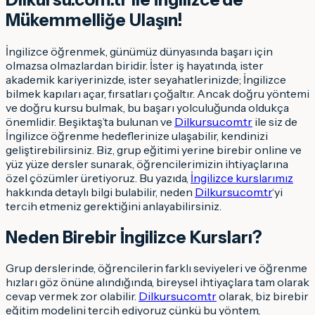
Mükemmelliğe Ulaşın!
İngilizce öğrenmek, günümüz dünyasında başarı için
olmazsa olmazlardan biridir. İster iş hayatında, ister
akademik kariyerinizde, ister seyahatlerinizde; İngilizce
bilmek kapıları açar, fırsatları çoğaltır. Ancak doğru yöntemi
ve doğru kursu bulmak, bu başarı yolculuğunda oldukça
önemlidir. Beşiktaş’ta bulunan ve
Dilkursu.com.tr
ile siz de
İngilizce öğrenme hedeflerinize ulaşabilir, kendinizi
geliştirebilirsiniz. Biz, grup eğitimi yerine birebir online ve
yüz yüze dersler sunarak, öğrencilerimizin ihtiyaçlarına
özel çözümler üretiyoruz. Bu yazıda,
İngilizce kurslarımız
hakkında detaylı bilgi bulabilir, neden
Dilkursu.com.tr
‘yi
tercih etmeniz gerektiğini anlayabilirsiniz.
Neden Birebir İngilizce Kursları?
Grup derslerinde, öğrencilerin farklı seviyeleri ve öğrenme
hızları göz önüne alındığında, bireysel ihtiyaçlara tam olarak
cevap vermek zor olabilir.
Dilkursu.com.tr
olarak, biz birebir
eğitim modelini tercih ediyoruz çünkü bu yöntem,