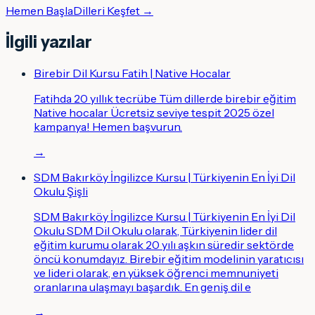
Hemen Başla
Dilleri Keşfet →
İlgili yazılar
Birebir Dil Kursu Fatih | Native Hocalar
Fatihda 20 yıllık tecrübe Tüm dillerde birebir eğitim
Native hocalar Ücretsiz seviye tespit 2025 özel
kampanya! Hemen başvurun.
→
SDM Bakırköy İngilizce Kursu | Türkiyenin En İyi Dil
Okulu Şişli
SDM Bakırköy İngilizce Kursu | Türkiyenin En İyi Dil
Okulu SDM Dil Okulu olarak, Türkiyenin lider dil
eğitim kurumu olarak 20 yılı aşkın süredir sektörde
öncü konumdayız. Birebir eğitim modelinin yaratıcısı
ve lideri olarak, en yüksek öğrenci memnuniyeti
oranlarına ulaşmayı başardık. En geniş dil e
→