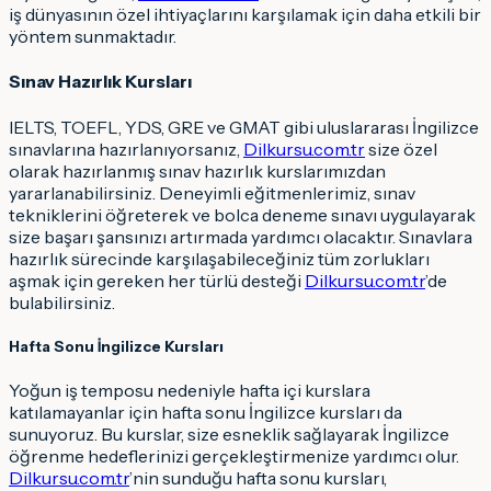
iş dünyasının özel ihtiyaçlarını karşılamak için daha etkili bir
yöntem sunmaktadır.
Sınav Hazırlık Kursları
IELTS, TOEFL, YDS, GRE ve GMAT gibi uluslararası İngilizce
sınavlarına hazırlanıyorsanız,
Dilkursu.com.tr
size özel
olarak hazırlanmış sınav hazırlık kurslarımızdan
yararlanabilirsiniz. Deneyimli eğitmenlerimiz, sınav
tekniklerini öğreterek ve bolca deneme sınavı uygulayarak
size başarı şansınızı artırmada yardımcı olacaktır. Sınavlara
hazırlık sürecinde karşılaşabileceğiniz tüm zorlukları
aşmak için gereken her türlü desteği
Dilkursu.com.tr
’de
bulabilirsiniz.
Hafta Sonu İngilizce Kursları
Yoğun iş temposu nedeniyle hafta içi kurslara
katılamayanlar için hafta sonu İngilizce kursları da
sunuyoruz. Bu kurslar, size esneklik sağlayarak İngilizce
öğrenme hedeflerinizi gerçekleştirmenize yardımcı olur.
Dilkursu.com.tr
’nin sunduğu hafta sonu kursları,