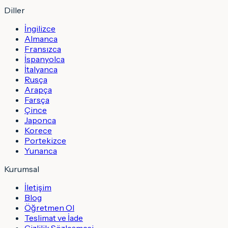
Diller
İngilizce
Almanca
Fransızca
İspanyolca
İtalyanca
Rusça
Arapça
Farsça
Çince
Japonca
Korece
Portekizce
Yunanca
Kurumsal
İletişim
Blog
Öğretmen Ol
Teslimat ve İade
Gizlilik Sözleşmesi