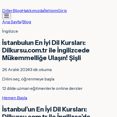
Diller
Blog
Hakkımızda
İletişim
Giriş
Ana Sayfa
/
Blog
İngilizce
İstanbulun En İyi Dil Kursları:
Dilkursu.com.tr ile İngilizcede
Mükemmelliğe Ulaşın! Şişli
26 Aralık 2024
·
3
dk okuma
Dilini seç, öğrenmeye başla
12 dilde uzman eğitmenlerle online dersler
Hemen Başla
İstanbul’un En İyi Dil Kursları:
Dilkursu.com.tr ile İngilizce’de