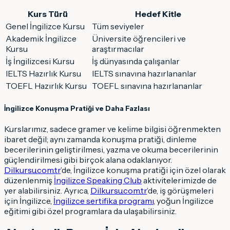
Kurs Türü
Hedef Kitle
Genel İngilizce Kursu
Tüm seviyeler
Akademik İngilizce
Üniversite öğrencileri ve
Kursu
araştırmacılar
İş İngilizcesi Kursu
İş dünyasında çalışanlar
IELTS Hazırlık Kursu
IELTS sınavına hazırlananlar
TOEFL Hazırlık Kursu
TOEFL sınavına hazırlananlar
İngilizce Konuşma Pratiği ve Daha Fazlası
Kurslarımız, sadece gramer ve kelime bilgisi öğrenmekten
ibaret değil; aynı zamanda konuşma pratiği, dinleme
becerilerinin geliştirilmesi, yazma ve okuma becerilerinin
güçlendirilmesi gibi birçok alana odaklanıyor.
Dilkursu.com.tr
’de, İngilizce konuşma pratiği için özel olarak
düzenlenmiş
İngilizce Speaking Club
aktivitelerimizde de
yer alabilirsiniz. Ayrıca,
Dilkursu.com.tr
’de, iş görüşmeleri
için İngilizce,
İngilizce sertifika programı
, yoğun İngilizce
eğitimi gibi özel programlara da ulaşabilirsiniz.