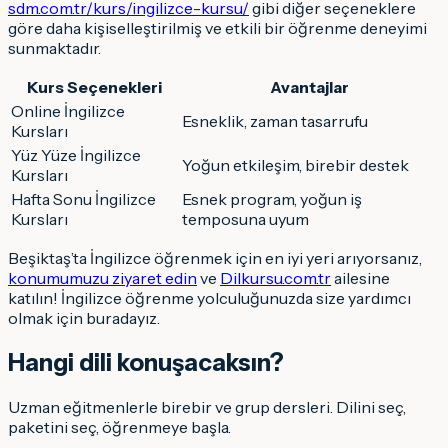
sdm.com.tr/kurs/ingilizce-kursu/
gibi diğer seçeneklere
göre daha kişiselleştirilmiş ve etkili bir öğrenme deneyimi
sunmaktadır.
Kurs Seçenekleri
Avantajlar
Online İngilizce
Esneklik, zaman tasarrufu
Kursları
Yüz Yüze İngilizce
Yoğun etkileşim, birebir destek
Kursları
Hafta Sonu İngilizce
Esnek program, yoğun iş
Kursları
temposuna uyum
Beşiktaş’ta İngilizce öğrenmek için en iyi yeri arıyorsanız,
konumumuzu ziyaret edin
ve
Dilkursu.com.tr
ailesine
katılın! İngilizce öğrenme yolculuğunuzda size yardımcı
olmak için buradayız.
Hangi dili konuşacaksın
?
Uzman eğitmenlerle birebir ve grup dersleri. Dilini seç,
paketini seç, öğrenmeye başla.