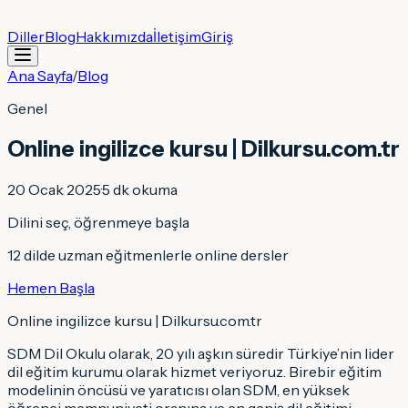
Diller
Blog
Hakkımızda
İletişim
Giriş
Ana Sayfa
/
Blog
Genel
Online ingilizce kursu | Dilkursu.com.tr
20 Ocak 2025
·
5
dk okuma
Dilini seç, öğrenmeye başla
12 dilde uzman eğitmenlerle online dersler
Hemen Başla
Online ingilizce kursu | Dilkursu.com.tr
SDM Dil Okulu olarak, 20 yılı aşkın süredir Türkiye’nin lider
dil eğitim kurumu olarak hizmet veriyoruz. Birebir eğitim
modelinin öncüsü ve yaratıcısı olan SDM, en yüksek
öğrenci memnuniyeti oranına ve en geniş dil eğitimi