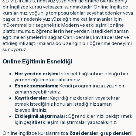
SDM Dil Okulu, hem yüz yüze hem de online olarak geniş
bir İngilizce kursu yelpazesi sunmaktadır. Online İngilizce
kurslarımız, yoğun iş temposu olanlar, seyahat edenler veya
başka bir nedenle yüz yüze eğitime katılamayanlar için
mükemmel bir seçenektir. Modern ve etkileşimli online
platformumuz, öğrencilerin her yerden, istedikleri zaman
eğitime erişmelerini sağlar. Canlı dersler, kayıtlı dersler ve
etkileşimli alıştırmalarla dolu zengin bir öğrenme deneyimi
sunuyoruz.
Online Eğitimin Esnekliği
Her yerden erişim:
İnternet bağlantınız olduğu her
yerden eğitime katılabilirsiniz.
Esnek zamanlama:
Kendi programınıza uygun bir
zaman seçebilirsiniz.
Kayıtlı dersler:
Kaçırdığınız dersleri veya tekrar
etmek istediğiniz konuları istediğiniz zaman
izleyebilirsiniz.
Etkileşimli alıştırmalar:
Öğrendiklerinizi pekiştirmek
için çeşitli etkileşimli alıştırmalar yapacaksınız.
Online İngilizce kurslarımızda,
özel dersler
,
grup dersleri