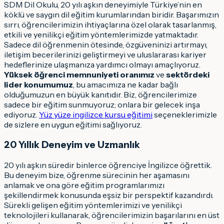
SDM Dil Okulu, 20 yılı aşkın deneyimiyle Türkiye’nin en
köklü ve saygın dil eğitim kurumlarından biridir. Başarımızın
sırrı, öğrencilerimizin ihtiyaçlarına özel olarak tasarlanmış,
etkili ve yenilikçi eğitim yöntemlerimizde yatmaktadır.
Sadece dil öğrenmenin ötesinde, özgüveninizi artırmayı,
iletişim becerilerinizi geliştirmeyi ve uluslararası kariyer
hedeflerinize ulaşmanıza yardımcı olmayı amaçlıyoruz.
Yüksek öğrenci memnuniyeti oranımız
ve
sektördeki
lider konumumuz
, bu amacımıza ne kadar bağlı
olduğumuzun en büyük kanıtıdır. Biz, öğrencilerimize
sadece bir eğitim sunmuyoruz; onlara bir gelecek inşa
ediyoruz.
Yüz yüze ingilizce kursu eğitimi
seçeneklerimizle
de sizlere en uygun eğitimi sağlıyoruz.
20 Yıllık Deneyim ve Uzmanlık
20 yılı aşkın süredir binlerce öğrenciye İngilizce öğrettik.
Bu deneyim bize, öğrenme sürecinin her aşamasını
anlamak ve ona göre eğitim programlarımızı
şekillendirmek konusunda eşsiz bir perspektif kazandırdı.
Sürekli gelişen eğitim yöntemlerimizi ve yenilikçi
teknolojileri kullanarak, öğrencilerimizin başarılarını en üst