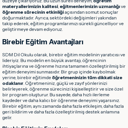
düzeye çıkarıyoruz. Bu uzun süreli deneyim,
öğretim
materyallerimizin kalitesi
,
eğitmenlerimizin uzmanlığı
ve
öğrenme sürecinin etkinliği
açısından somut sonuçlar
doğurmaktadır. Ayrıca, sektördeki değişimleri yakından
takip ederek, eğitim programlarımızı sürekli güncelliyor ve
geliştirmeye devam ediyoruz.
Birebir Eğitim Avantajları
SDM Dil Okulu olarak, birebir eğitim modelinin yaratıcısı ve
lideriyiz. Bu modelin en büyük avantajı, öğrencinin
ihtiyaçlarına ve öğrenme hızına tamamen özelleştirilmiş bir
eğitim deneyimi sunmasıdır. Bir grup içinde kaybolmak
yerine, birebir eğitimde
öğretmeninizin tüm dikkati size
odaklanır
. Öğretmeniniz, güçlü ve zayıf yönlerinizi
belirleyerek, öğrenme sürecinizi kişiselleştirir ve size özel
bir program oluşturur. Bu sayede, daha hızlı ilerleme
kaydeder ve daha kalıcı bir öğrenme deneyimi yaşarsınız.
Birebir eğitim, aynı zamanda daha fazla etkileşim, daha fazla
geri bildirim ve daha fazla özelleştirilmiş destek anlamına
gelir.