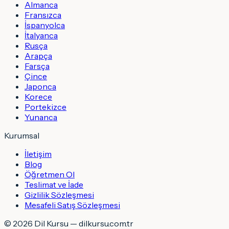
Almanca
Fransızca
İspanyolca
İtalyanca
Rusça
Arapça
Farsça
Çince
Japonca
Korece
Portekizce
Yunanca
Kurumsal
İletişim
Blog
Öğretmen Ol
Teslimat ve İade
Gizlilik Sözleşmesi
Mesafeli Satış Sözleşmesi
©
2026
Dil Kursu — dilkursu.com.tr