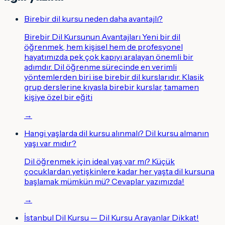
Birebir dil kursu neden daha avantajlı?
Birebir Dil Kursunun Avantajları Yeni bir dil
öğrenmek, hem kişisel hem de profesyonel
hayatımızda pek çok kapıyı aralayan önemli bir
adımdır. Dil öğrenme sürecinde en verimli
yöntemlerden biri ise birebir dil kurslarıdır. Klasik
grup derslerine kıyasla birebir kurslar, tamamen
kişiye özel bir eğiti
→
Hangi yaşlarda dil kursu alınmalı? Dil kursu almanın
yaşı var mıdır?
Dil öğrenmek için ideal yaş var mı? Küçük
çocuklardan yetişkinlere kadar her yaşta dil kursuna
başlamak mümkün mü? Cevaplar yazımızda!
→
İstanbul Dil Kursu — Dil Kursu Arayanlar Dikkat!