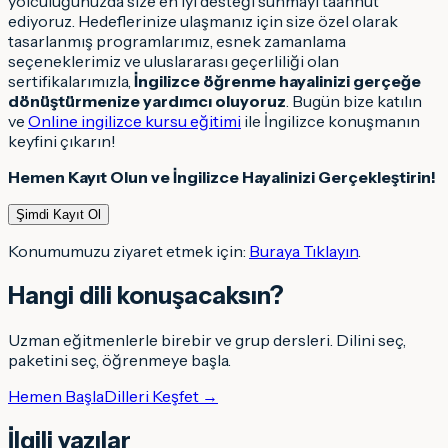
yolculuğunuzda size en iyi desteği sunmayı taahhüt
ediyoruz. Hedeflerinize ulaşmanız için size özel olarak
tasarlanmış programlarımız, esnek zamanlama
seçeneklerimiz ve uluslararası geçerliliği olan
sertifikalarımızla,
İngilizce öğrenme hayalinizi gerçeğe
dönüştürmenize yardımcı oluyoruz
. Bugün bize katılın
ve
Online ingilizce kursu eğitimi
ile İngilizce konuşmanın
keyfini çıkarın!
Hemen Kayıt Olun ve İngilizce Hayalinizi Gerçekleştirin!
Şimdi Kayıt Ol
Konumumuzu ziyaret etmek için:
Buraya Tıklayın
.
Hangi dili konuşacaksın
?
Uzman eğitmenlerle birebir ve grup dersleri. Dilini seç,
paketini seç, öğrenmeye başla.
Hemen Başla
Dilleri Keşfet →
İlgili yazılar