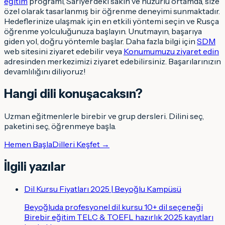
eğitim
programı, Sarıyer’deki sakin ve huzurlu ortamda, size
özel olarak tasarlanmış bir öğrenme deneyimi sunmaktadır.
Hedeflerinize ulaşmak için en etkili yöntemi seçin ve Rusça
öğrenme yolculuğunuza başlayın. Unutmayın, başarıya
giden yol, doğru yöntemle başlar. Daha fazla bilgi için
SDM
web sitesini ziyaret edebilir veya
Konumumuzu ziyaret edin
adresinden merkezimizi ziyaret edebilirsiniz. Başarılarınızın
devamlılığını diliyoruz!
Hangi dili konuşacaksın
?
Uzman eğitmenlerle birebir ve grup dersleri. Dilini seç,
paketini seç, öğrenmeye başla.
Hemen Başla
Dilleri Keşfet →
İlgili yazılar
Dil Kursu Fiyatları 2025 | Beyoğlu Kampüsü
Beyoğluda profesyonel dil kursu 10+ dil seçeneği
Birebir eğitim TELC & TOEFL hazırlık 2025 kayıtları