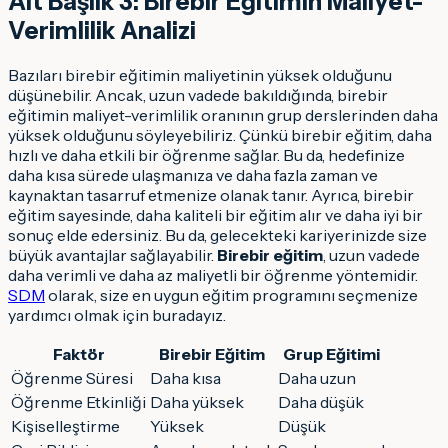
Alt Başlık 3: Birebir Eğitimin Maliyet-
Verimlilik Analizi
Bazıları birebir eğitimin maliyetinin yüksek olduğunu
düşünebilir. Ancak, uzun vadede bakıldığında, birebir
eğitimin maliyet-verimlilik oranının grup derslerinden daha
yüksek olduğunu söyleyebiliriz. Çünkü birebir eğitim, daha
hızlı ve daha etkili bir öğrenme sağlar. Bu da, hedefinize
daha kısa sürede ulaşmanıza ve daha fazla zaman ve
kaynaktan tasarruf etmenize olanak tanır. Ayrıca, birebir
eğitim sayesinde, daha kaliteli bir eğitim alır ve daha iyi bir
sonuç elde edersiniz. Bu da, gelecekteki kariyerinizde size
büyük avantajlar sağlayabilir.
Birebir eğitim
, uzun vadede
daha verimli ve daha az maliyetli bir öğrenme yöntemidir.
SDM
olarak, size en uygun eğitim programını seçmenize
yardımcı olmak için buradayız.
Faktör
Birebir Eğitim
Grup Eğitimi
Öğrenme Süresi
Daha kısa
Daha uzun
Öğrenme Etkinliği
Daha yüksek
Daha düşük
Kişiselleştirme
Yüksek
Düşük