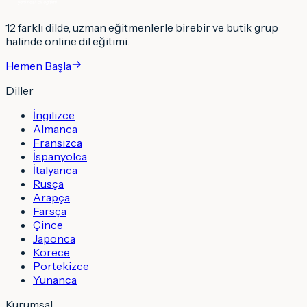
12 farklı dilde, uzman eğitmenlerle birebir ve butik grup
halinde online dil eğitimi.
Hemen Başla
Diller
İngilizce
Almanca
Fransızca
İspanyolca
İtalyanca
Rusça
Arapça
Farsça
Çince
Japonca
Korece
Portekizce
Yunanca
Kurumsal