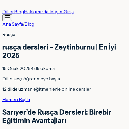
Diller
Blog
Hakkımızda
İletişim
Giriş
Ana Sayfa
/
Blog
Rusça
rusça dersleri - Zeytinburnu | En İyi
2025
15 Ocak 2025
·
4
dk okuma
Dilini seç, öğrenmeye başla
12 dilde uzman eğitmenlerle online dersler
Hemen Başla
Sarıyer’de Rusça Dersleri: Birebir
Eğitimin Avantajları