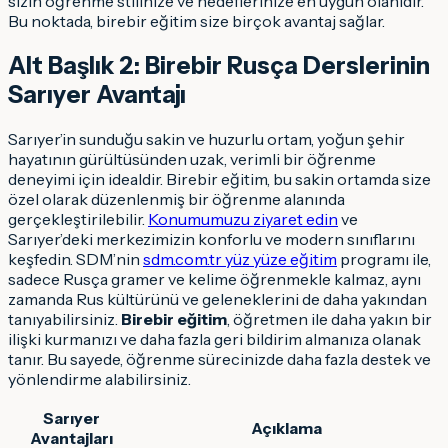
sizin öğrenme stilinize ve hedeflerinize en uygun olanıdır.
Bu noktada, birebir eğitim size birçok avantaj sağlar.
Alt Başlık 2: Birebir Rusça Derslerinin
Sarıyer Avantajı
Sarıyer’in sunduğu sakin ve huzurlu ortam, yoğun şehir
hayatının gürültüsünden uzak, verimli bir öğrenme
deneyimi için idealdir. Birebir eğitim, bu sakin ortamda size
özel olarak düzenlenmiş bir öğrenme alanında
gerçekleştirilebilir.
Konumumuzu ziyaret edin
ve
Sarıyer’deki merkezimizin konforlu ve modern sınıflarını
keşfedin. SDM’nin
sdm.com.tr yüz yüze eğitim
programı ile,
sadece Rusça gramer ve kelime öğrenmekle kalmaz, aynı
zamanda Rus kültürünü ve geleneklerini de daha yakından
tanıyabilirsiniz.
Birebir eğitim
, öğretmen ile daha yakın bir
ilişki kurmanızı ve daha fazla geri bildirim almanıza olanak
tanır. Bu sayede, öğrenme sürecinizde daha fazla destek ve
yönlendirme alabilirsiniz.
Sarıyer
Açıklama
Avantajları