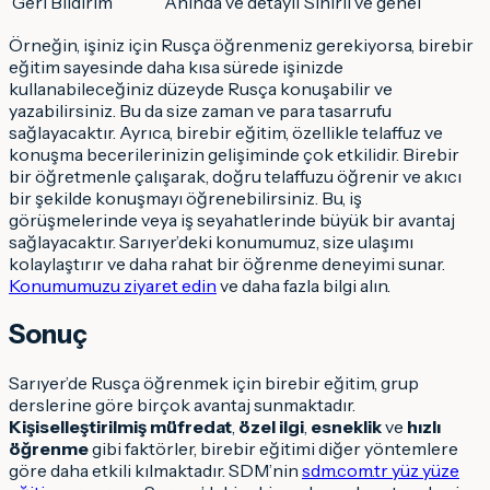
Geri Bildirim
Anında ve detaylı
Sınırlı ve genel
Örneğin, işiniz için Rusça öğrenmeniz gerekiyorsa, birebir
eğitim sayesinde daha kısa sürede işinizde
kullanabileceğiniz düzeyde Rusça konuşabilir ve
yazabilirsiniz. Bu da size zaman ve para tasarrufu
sağlayacaktır. Ayrıca, birebir eğitim, özellikle telaffuz ve
konuşma becerilerinizin gelişiminde çok etkilidir. Birebir
bir öğretmenle çalışarak, doğru telaffuzu öğrenir ve akıcı
bir şekilde konuşmayı öğrenebilirsiniz. Bu, iş
görüşmelerinde veya iş seyahatlerinde büyük bir avantaj
sağlayacaktır. Sarıyer’deki konumumuz, size ulaşımı
kolaylaştırır ve daha rahat bir öğrenme deneyimi sunar.
Konumumuzu ziyaret edin
ve daha fazla bilgi alın.
Sonuç
Sarıyer’de Rusça öğrenmek için birebir eğitim, grup
derslerine göre birçok avantaj sunmaktadır.
Kişiselleştirilmiş müfredat
,
özel ilgi
,
esneklik
ve
hızlı
öğrenme
gibi faktörler, birebir eğitimi diğer yöntemlere
göre daha etkili kılmaktadır. SDM’nin
sdm.com.tr yüz yüze