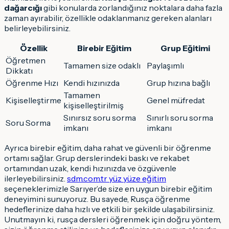
dağarcığı
gibi konularda zorlandığınız noktalara daha fazla
zaman ayırabilir, özellikle odaklanmanız gereken alanları
belirleyebilirsiniz.
Özellik
Birebir Eğitim
Grup Eğitimi
Öğretmen
Tamamen size odaklı
Paylaşımlı
Dikkatı
Öğrenme Hızı
Kendi hızınızda
Grup hızına bağlı
Tamamen
Kişiselleştirme
Genel müfredat
kişiselleştirilmiş
Sınırsız soru sorma
Sınırlı soru sorma
Soru Sorma
imkanı
imkanı
Ayrıca birebir eğitim, daha rahat ve güvenli bir öğrenme
ortamı sağlar. Grup derslerindeki baskı ve rekabet
ortamından uzak, kendi hızınızda ve özgüvenle
ilerleyebilirsiniz.
sdm.com.tr yüz yüze eğitim
seçeneklerimizle Sarıyer’de size en uygun birebir eğitim
deneyimini sunuyoruz. Bu sayede, Rusça öğrenme
hedeflerinize daha hızlı ve etkili bir şekilde ulaşabilirsiniz.
Unutmayın ki, rusça dersleri öğrenmek için doğru yöntem,