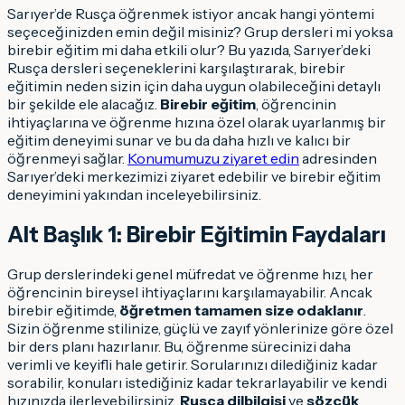
Sarıyer’de Rusça öğrenmek istiyor ancak hangi yöntemi
seçeceğinizden emin değil misiniz? Grup dersleri mi yoksa
birebir eğitim mi daha etkili olur? Bu yazıda, Sarıyer’deki
Rusça dersleri seçeneklerini karşılaştırarak, birebir
eğitimin neden sizin için daha uygun olabileceğini detaylı
bir şekilde ele alacağız.
Birebir eğitim
, öğrencinin
ihtiyaçlarına ve öğrenme hızına özel olarak uyarlanmış bir
eğitim deneyimi sunar ve bu da daha hızlı ve kalıcı bir
öğrenmeyi sağlar.
Konumumuzu ziyaret edin
adresinden
Sarıyer’deki merkezimizi ziyaret edebilir ve birebir eğitim
deneyimini yakından inceleyebilirsiniz.
Alt Başlık 1: Birebir Eğitimin Faydaları
Grup derslerindeki genel müfredat ve öğrenme hızı, her
öğrencinin bireysel ihtiyaçlarını karşılamayabilir. Ancak
birebir eğitimde,
öğretmen tamamen size odaklanır
.
Sizin öğrenme stilinize, güçlü ve zayıf yönlerinize göre özel
bir ders planı hazırlanır. Bu, öğrenme sürecinizi daha
verimli ve keyifli hale getirir. Sorularınızı dilediğiniz kadar
sorabilir, konuları istediğiniz kadar tekrarlayabilir ve kendi
hızınızda ilerleyebilirsiniz.
Rusça dilbilgisi
ve
sözcük