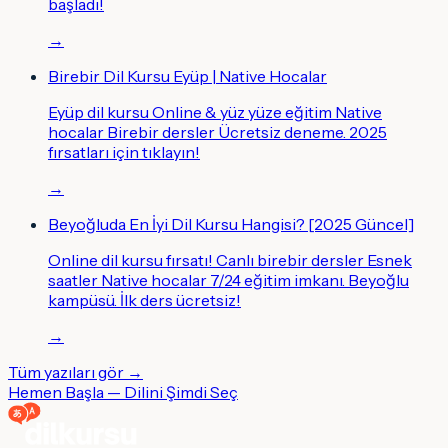
başladı!
→
Birebir Dil Kursu Eyüp | Native Hocalar
Eyüp dil kursu Online & yüz yüze eğitim Native
hocalar Birebir dersler Ücretsiz deneme. 2025
fırsatları için tıklayın!
→
Beyoğluda En İyi Dil Kursu Hangisi? [2025 Güncel]
Online dil kursu fırsatı! Canlı birebir dersler Esnek
saatler Native hocalar 7/24 eğitim imkanı. Beyoğlu
kampüsü. İlk ders ücretsiz!
→
Tüm yazıları gör →
Hemen Başla — Dilini Şimdi Seç