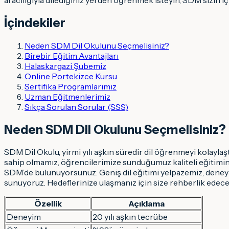
İçindekiler
Neden SDM Dil Okulunu Seçmelisiniz?
Birebir Eğitim Avantajları
Halaskargazi Şubemiz
Online Portekizce Kursu
Sertifika Programlarımız
Uzman Eğitmenlerimiz
Sıkça Sorulan Sorular (SSS)
Neden SDM Dil Okulunu Seçmelisiniz?
SDM Dil Okulu, yirmi yılı aşkın süredir dil öğrenmeyi kolayla
sahip olmamız, öğrencilerimize sunduğumuz kaliteli eğitimin b
SDM’de bulunuyorsunuz. Geniş dil eğitimi yelpazemiz, deneyi
sunuyoruz. Hedeflerinize ulaşmanız için size rehberlik edece
Özellik
Açıklama
Deneyim
20 yılı aşkın tecrübe