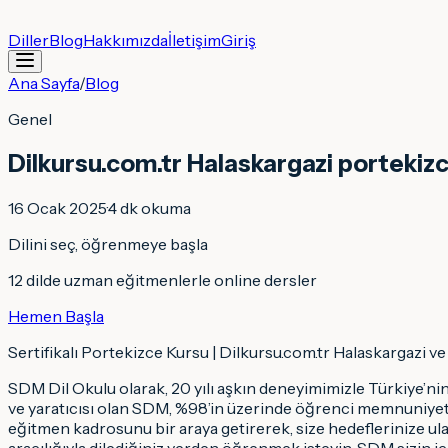
Diller
Blog
Hakkımızda
İletişim
Giriş
Ana Sayfa
/
Blog
Genel
Dilkursu.com.tr Halaskargazi portekizc
16 Ocak 2025
·
4
dk okuma
Dilini seç, öğrenmeye başla
12 dilde uzman eğitmenlerle online dersler
Hemen Başla
Sertifikalı Portekizce Kursu | Dilkursu.com.tr Halaskargazi v
SDM Dil Okulu olarak, 20 yılı aşkın deneyimimizle Türkiye’ni
ve yaratıcısı olan SDM, %98’in üzerinde öğrenci memnuniyet or
eğitmen kadrosunu bir araya getirerek, size hedeflerinize ul
aracılığıyla dilediğiniz yerden öğrenmek isteyin, SDM sizin 