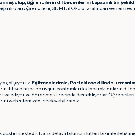
nmış olup, öğrencilerin dil becerilerini kapsamlı bir şekild
arılı olan öğrencilere, SDM Dil Okulu tarafından verilen resmi bi
la çalışıyoruz.
Eğitmenlerimiz, Portekizce dilinde uzmanlaş
rin ihtiyaçlarına en uygun yöntemleri kullanarak, onların dil be
tive ediyor ve öğrenme sürecinde destekliyorlar. Öğrencilerin 
rini web sitemizde inceleyebilirsiniz.
 göstermektedir. Daha detaylı bilgi için lütfen bizimle iletişime