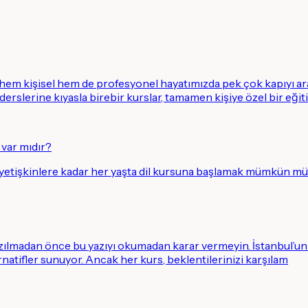
, hem kişisel hem de profesyonel hayatımızda pek çok kapıyı ar
 derslerine kıyasla birebir kurslar, tamamen kişiye özel bir eğiti
 var mıdır?
 yetişkinlere kadar her yaşta dil kursuna başlamak mümkün mü
azılmadan önce bu yazıyı okumadan karar vermeyin. İstanbul’un d
ernatifler sunuyor. Ancak her kurs, beklentilerinizi karşılam