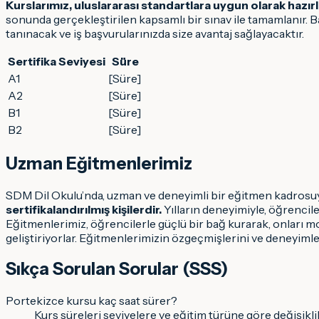
Kurslarımız, uluslararası standartlara uygun olarak hazırla
sonunda gerçekleştirilen kapsamlı bir sınav ile tamamlanır. Baş
tanınacak ve iş başvurularınızda size avantaj sağlayacaktır.
Sertifika Seviyesi
Süre
A1
[Süre]
A2
[Süre]
B1
[Süre]
B2
[Süre]
Uzman Eğitmenlerimiz
SDM Dil Okulu’nda, uzman ve deneyimli bir eğitmen kadrosuy
sertifikalandırılmış kişilerdir.
Yılların deneyimiyle, öğrencile
Eğitmenlerimiz, öğrencilerle güçlü bir bağ kurarak, onları mo
geliştiriyorlar. Eğitmenlerimizin özgeçmişlerini ve deneyimle
Sıkça Sorulan Sorular (SSS)
Portekizce kursu kaç saat sürer?
Kurs süreleri seviyelere ve eğitim türüne göre değişiklik