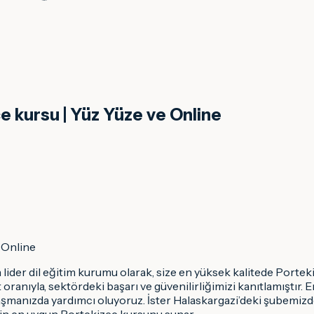
e kursu | Yüz Yüze ve Online
e Online
n lider dil eğitim kurumu olarak, size en yüksek kalitede Port
anıyla, sektördeki başarı ve güvenilirliğimizi kanıtlamıştır. E
aşmanızda yardımcı oluyoruz. İster Halaskargazi’deki şubemizd
için en uygun Portekizce kursunu sunar.