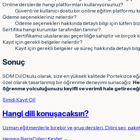
Online derslerde hangi platformları kullanıyorsunuz?
Güvenli ve kullanıcı dostu bir online eğitim platformu kulla
Ödeme seçenekleriniz nelerdir?
Ödeme seçenekleri hakkında detaylı bilgi için lütfen biz
Sertifika hangi kurumlar tarafından tanınır?
Sertifikamız uluslararası geçerliliğe sahiptir ve birçok 
Kayıt için gerekli belgeler nelerdir?
Kayıt için gerekli belgeler ve süreç hakkında detaylı bil
Sonuç
SDM Dil Okulu olarak, size en yüksek kalitede Portekizce eği
özel olarak tasarlanmış bir öğrenme deneyimi sunacağız.
He
öğrenme yolculuğunuzu keyifli ve verimli hale getireceği
Şimdi Kayıt Ol!
Hangi dili konuşacaksın
?
Uzman eğitmenlerle birebir ve grup dersleri. Dilini seç, pake
Hemen Başla
Dilleri Keşfet →