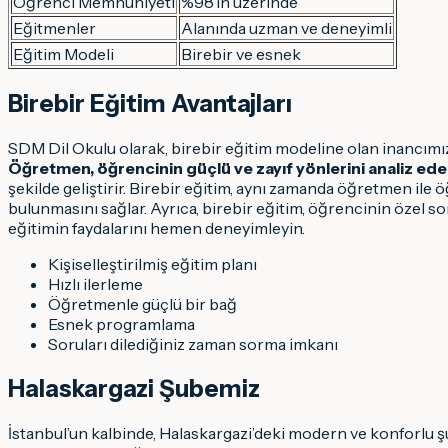
Öğrenci Memnuniyeti
%98’in üzerinde
Eğitmenler
Alanında uzman ve deneyimli
Eğitim Modeli
Birebir ve esnek
Birebir Eğitim Avantajları
SDM Dil Okulu olarak, birebir eğitim modeline olan inancımız
Öğretmen, öğrencinin güçlü ve zayıf yönlerini analiz eder
şekilde geliştirir. Birebir eğitim, aynı zamanda öğretmen ile
bulunmasını sağlar. Ayrıca, birebir eğitim, öğrencinin özel sor
eğitimin faydalarını hemen deneyimleyin.
Kişiselleştirilmiş eğitim planı
Hızlı ilerleme
Öğretmenle güçlü bir bağ
Esnek programlama
Soruları dilediğiniz zaman sorma imkanı
Halaskargazi Şubemiz
İstanbul’un kalbinde, Halaskargazi’deki modern ve konforlu ş