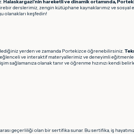
z.
Halaskargazi’nin hareketli ve dinamik ortamında, Portek
irebir derslerimiz, zengin kütüphane kaynaklarımız ve sosyal 
 olanakları keşfedin!
 dilediğiniz yerden ve zamanda Portekizce öğrenebilirsiniz.
Tekn
 eğlenceli ve interaktif materyallerimiz ve deneyimli eğitmenl
rişim sağlamanıza olanak tanır ve öğrenme hızınızı kendi belirl
ası geçerliliği olan bir sertifika sunar. Bu sertifika, iş hayatın