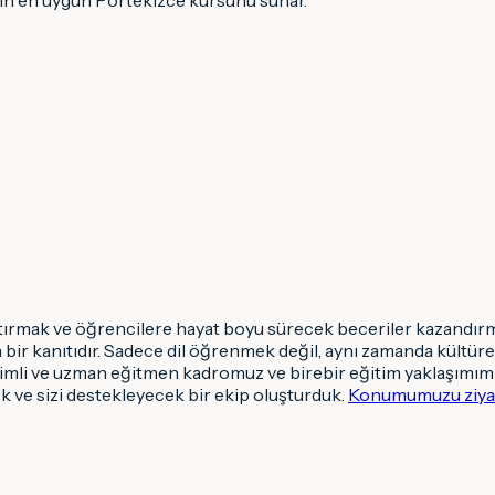
ştırmak ve öğrencilere hayat boyu sürecek beceriler kazandırma
ir kanıtıdır. Sadece dil öğrenmek değil, aynı zamanda kültürel 
mli ve uzman eğitmen kadromuz ve birebir eğitim yaklaşımımız
k ve sizi destekleyecek bir ekip oluşturduk.
Konumumuzu ziyar