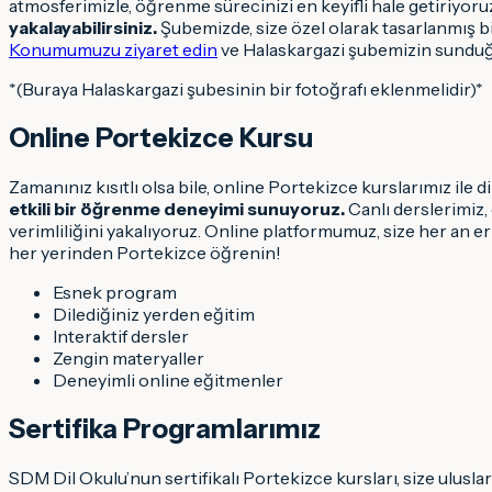
atmosferimizle, öğrenme sürecinizi en keyifli hale getiriyoru
yakalayabilirsiniz.
Şubemizde, size özel olarak tasarlanmış b
Konumumuzu ziyaret edin
ve Halaskargazi şubemizin sunduğu
*(Buraya Halaskargazi şubesinin bir fotoğrafı eklenmelidir)*
Online Portekizce Kursu
Zamanınız kısıtlı olsa bile, online Portekizce kurslarımız ile
etkili bir öğrenme deneyimi sunuyoruz.
Canlı derslerimiz,
verimliliğini yakalıyoruz. Online platformumuz, size her an e
her yerinden Portekizce öğrenin!
Esnek program
Dilediğiniz yerden eğitim
Interaktif dersler
Zengin materyaller
Deneyimli online eğitmenler
Sertifika Programlarımız
SDM Dil Okulu’nun sertifikalı Portekizce kursları, size uluslarar