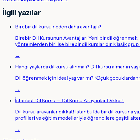
İlgili yazılar
Birebir dil kursu neden daha avantajlı?
Birebir Dil Kursunun Avantajları Yeni bir dil öğrenmek
yöntemlerden biri ise birebir dil kurslarıdır. Klasik grup
→
Hangi yaşlarda dil kursu alınmalı? Dil kursu almanın yaşı
Dil öğrenmek için ideal yaş var mı? Küçük çocuklardan
→
İstanbul Dil Kursu — Dil Kursu Arayanlar Dikkat!
Dil kursu arayanlar dikkat! İstanbul’da bir dil kursuna y
profilleri ve eğitim modelleriyle öğrencilere çeşitli alt
→