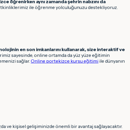
izce öğrenirken aynı zamanda şehrin nabzını da
etkinliklerimiz ile öğrenme yolculuğunuzu destekliyoruz.
olojinin en son imkanlarını kullanarak, size interaktif ve
erimiz sayesinde, online ortamda da yüz yüze eğitimin
emenizi sağlar.
Online portekizce kursu eğitimi
ile dünyanın
ızda ve kişisel gelişiminizde önemli bir avantaj sağlayacaktır.