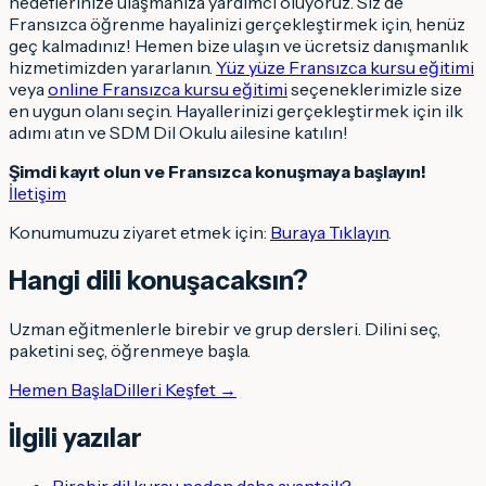
hedeflerinize ulaşmanıza yardımcı oluyoruz. Siz de
Fransızca öğrenme hayalinizi gerçekleştirmek için, henüz
geç kalmadınız! Hemen bize ulaşın ve ücretsiz danışmanlık
hizmetimizden yararlanın.
Yüz yüze Fransızca kursu eğitimi
veya
online Fransızca kursu eğitimi
seçeneklerimizle size
en uygun olanı seçin. Hayallerinizi gerçekleştirmek için ilk
adımı atın ve SDM Dil Okulu ailesine katılın!
Şimdi kayıt olun ve Fransızca konuşmaya başlayın!
İletişim
Konumumuzu ziyaret etmek için:
Buraya Tıklayın
.
Hangi dili konuşacaksın
?
Uzman eğitmenlerle birebir ve grup dersleri. Dilini seç,
paketini seç, öğrenmeye başla.
Hemen Başla
Dilleri Keşfet →
İlgili yazılar
Birebir dil kursu neden daha avantajlı?