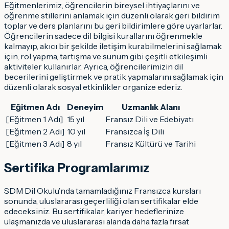
Eğitmenlerimiz, öğrencilerin bireysel ihtiyaçlarını ve
öğrenme stillerini anlamak için düzenli olarak geri bildirim
toplar ve ders planlarını bu geri bildirimlere göre uyarlarlar.
Öğrencilerin sadece dil bilgisi kurallarını öğrenmekle
kalmayıp, akıcı bir şekilde iletişim kurabilmelerini sağlamak
için, rol yapma, tartışma ve sunum gibi çeşitli etkileşimli
aktiviteler kullanırlar. Ayrıca, öğrencilerimizin dil
becerilerini geliştirmek ve pratik yapmalarını sağlamak için
düzenli olarak sosyal etkinlikler organize ederiz.
Eğitmen Adı
Deneyim
Uzmanlık Alanı
[Eğitmen 1 Adı]
15 yıl
Fransız Dili ve Edebiyatı
[Eğitmen 2 Adı]
10 yıl
Fransızca İş Dili
[Eğitmen 3 Adı]
8 yıl
Fransız Kültürü ve Tarihi
Sertifika Programlarımız
SDM Dil Okulu’nda tamamladığınız Fransızca kursları
sonunda, uluslararası geçerliliği olan sertifikalar elde
edeceksiniz. Bu sertifikalar, kariyer hedeflerinize
ulaşmanızda ve uluslararası alanda daha fazla fırsat