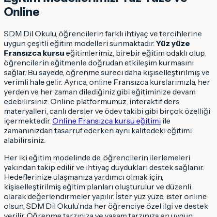
Online
SDM Dil Okulu, öğrencilerin farklı ihtiyaç ve tercihlerine
uygun çeşitli eğitim modelleri sunmaktadır.
Yüz yüze
Fransızca kursu
eğitimlerimiz, birebir eğitim odaklı olup,
öğrencilerin eğitmenle doğrudan etkileşim kurmasını
sağlar. Bu sayede, öğrenme süreci daha kişiselleştirilmiş ve
verimli hale gelir. Ayrıca, online Fransızca kurslarımızla, her
yerden ve her zaman dilediğiniz gibi eğitiminize devam
edebilirsiniz. Online platformumuz, interaktif ders
materyalleri, canlı dersler ve ödev takibi gibi birçok özelliği
içermektedir.
Online Fransızca kursu eğitimi
ile
zamanınızdan tasarruf ederken aynı kalitedeki eğitimi
alabilirsiniz.
Her iki eğitim modelinde de, öğrencilerin ilerlemeleri
yakından takip edilir ve ihtiyaç duydukları destek sağlanır.
Hedeflerinize ulaşmanıza yardımcı olmak için,
kişiselleştirilmiş eğitim planları oluşturulur ve düzenli
olarak değerlendirmeler yapılır. İster yüz yüze, ister online
olsun, SDM Dil Okulu’nda her öğrenciye özel ilgi ve destek
verilir. Öğrenme tarzınıza ve yaşam tarzınıza en uygun