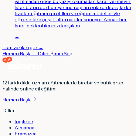
yazılmadan önce bu yazıyı okumadan karar vermeyin.
İstanbul’un dört bir yanında açılan onlarca kurs, farklı
fiyatlar, eğitmen profilleri ve eğitim modelleriyle
öğrencilere çeşitli alternatifler sunuyor. Ancak her
kurs, beklentilerinizi karşılam
→
Tüm yazıları gör →
Hemen Başla — Dilini Şimdi Seç
12 farklı dilde, uzman eğitmenlerle birebir ve butik grup
halinde online dil eğitimi.
Hemen Başla
Diller
İngilizce
Almanca
Fransızca