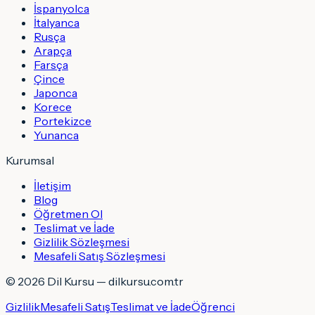
İspanyolca
İtalyanca
Rusça
Arapça
Farsça
Çince
Japonca
Korece
Portekizce
Yunanca
Kurumsal
İletişim
Blog
Öğretmen Ol
Teslimat ve İade
Gizlilik Sözleşmesi
Mesafeli Satış Sözleşmesi
©
2026
Dil Kursu — dilkursu.com.tr
Gizlilik
Mesafeli Satış
Teslimat ve İade
Öğrenci