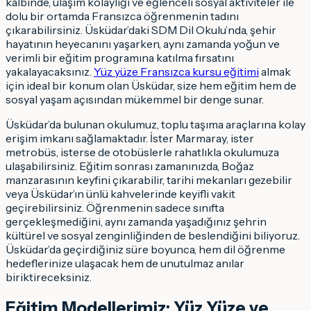
kalbinde, ulaşım kolaylığı ve eğlenceli sosyal aktiviteler ile
dolu bir ortamda Fransızca öğrenmenin tadını
çıkarabilirsiniz. Üsküdar’daki SDM Dil Okulu’nda, şehir
hayatının heyecanını yaşarken, aynı zamanda yoğun ve
verimli bir eğitim programına katılma fırsatını
yakalayacaksınız.
Yüz yüze Fransızca kursu eğitimi
almak
için ideal bir konum olan Üsküdar, size hem eğitim hem de
sosyal yaşam açısından mükemmel bir denge sunar.
Üsküdar’da bulunan okulumuz, toplu taşıma araçlarına kolay
erişim imkanı sağlamaktadır. İster Marmaray, ister
metrobüs, isterse de otobüslerle rahatlıkla okulumuza
ulaşabilirsiniz. Eğitim sonrası zamanınızda, Boğaz
manzarasının keyfini çıkarabilir, tarihi mekanları gezebilir
veya Üsküdar’ın ünlü kahvelerinde keyifli vakit
geçirebilirsiniz. Öğrenmenin sadece sınıfta
gerçekleşmediğini, aynı zamanda yaşadığınız şehrin
kültürel ve sosyal zenginliğinden de beslendiğini biliyoruz.
Üsküdar’da geçirdiğiniz süre boyunca, hem dil öğrenme
hedeflerinize ulaşacak hem de unutulmaz anılar
biriktireceksiniz.
Eğitim Modellerimiz: Yüz Yüze ve