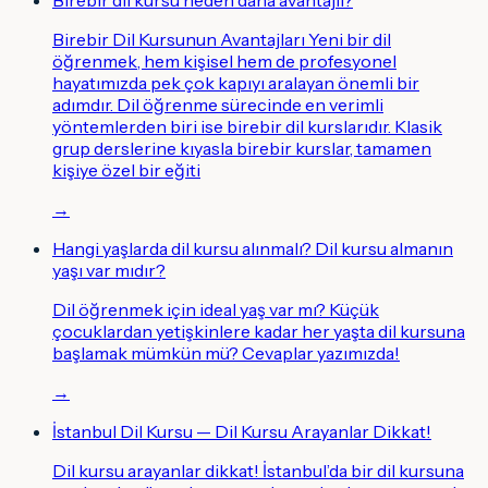
Birebir Dil Kursunun Avantajları Yeni bir dil
öğrenmek, hem kişisel hem de profesyonel
hayatımızda pek çok kapıyı aralayan önemli bir
adımdır. Dil öğrenme sürecinde en verimli
yöntemlerden biri ise birebir dil kurslarıdır. Klasik
grup derslerine kıyasla birebir kurslar, tamamen
kişiye özel bir eğiti
→
Hangi yaşlarda dil kursu alınmalı? Dil kursu almanın
yaşı var mıdır?
Dil öğrenmek için ideal yaş var mı? Küçük
çocuklardan yetişkinlere kadar her yaşta dil kursuna
başlamak mümkün mü? Cevaplar yazımızda!
→
İstanbul Dil Kursu — Dil Kursu Arayanlar Dikkat!
Dil kursu arayanlar dikkat! İstanbul’da bir dil kursuna