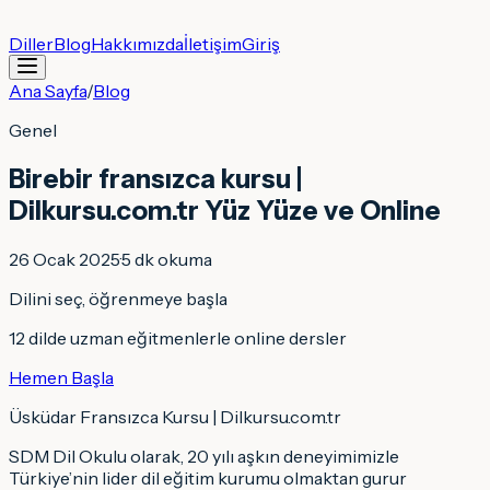
Diller
Blog
Hakkımızda
İletişim
Giriş
Ana Sayfa
/
Blog
Genel
Birebir fransızca kursu |
Dilkursu.com.tr Yüz Yüze ve Online
26 Ocak 2025
·
5
dk okuma
Dilini seç, öğrenmeye başla
12 dilde uzman eğitmenlerle online dersler
Hemen Başla
Üsküdar Fransızca Kursu | Dilkursu.com.tr
SDM Dil Okulu olarak, 20 yılı aşkın deneyimimizle
Türkiye’nin lider dil eğitim kurumu olmaktan gurur