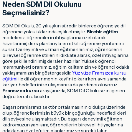
Neden SDM Dil Okulunu
Seçmelisiniz?
SDM Dil Okulu, 20 yılı aşkın süredir binlerce öğrenciye dil
öğrenme yolculuklarında eşlik etmiştir.
Birebir eğitim
modelimiz, öğrencilerin ihtiyaçlarına özel olarak
hazırlanmış ders planlarıyla, en etkili öğrenme yöntemini
sunar. Deneyimli ve uzman eğitmenlerimiz, öğrencilerin
bireysel öğrenme stillerini dikkate alarak, özel ihtiyaçlarına
göre şekillendirilmiş dersler hazırlar. Yüksek öğrenci
memnuniyeti oranımız, eğitim kalitemizin ve öğrenci odaklı
yaklaşımımızın bir göstergesidir.
Yüz yüze Fransızca kursu
eğitimi
ile dil öğrenmenin keyfini çıkarırken, aynı zamanda
kariyer hedeflerinize ulaşmanıza da yardımcı oluyoruz.
Fransızca kursu
arayışınızda, SDM Dil Okulu sizin için en
doğru tercih olacaktır.
Başarı oranlarımız sektör ortalamasının oldukça üzerinde
olup, öğrencilerimizin büyük bir çoğunluğu hedefledikleri
dil seviyesine ulaşmaktadır. Bu başarı, deneyimli eğitmen
kadromuzun yanı sıra, öğrencilerin bireysel ihtiyaçlarına
odaklanan özel eğitim planlarımız ve sürekli takip