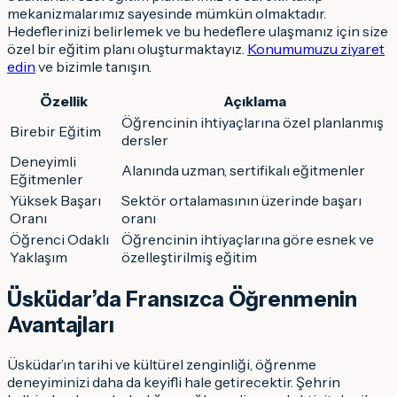
mekanizmalarımız sayesinde mümkün olmaktadır.
Hedeflerinizi belirlemek ve bu hedeflere ulaşmanız için size
özel bir eğitim planı oluşturmaktayız.
Konumumuzu ziyaret
edin
ve bizimle tanışın.
Özellik
Açıklama
Öğrencinin ihtiyaçlarına özel planlanmış
Birebir Eğitim
dersler
Deneyimli
Alanında uzman, sertifikalı eğitmenler
Eğitmenler
Yüksek Başarı
Sektör ortalamasının üzerinde başarı
Oranı
oranı
Öğrenci Odaklı
Öğrencinin ihtiyaçlarına göre esnek ve
Yaklaşım
özelleştirilmiş eğitim
Üsküdar’da Fransızca Öğrenmenin
Avantajları
Üsküdar’ın tarihi ve kültürel zenginliği, öğrenme
deneyiminizi daha da keyifli hale getirecektir. Şehrin