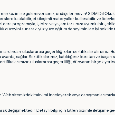
merkezimize gelemiyorsanız, endişelenmeyin! SDM Dil Okulu, 
slere katılabilir, etkileşimli materyaller kullanabilir ve ödevle
l ders programıyla, işinize ve yaşam tarzınıza uyumlu bir şekil
lık düzeyini sunarak, yüz yüze eğitim deneyimini en iyi şekilde t
dından, uluslararası geçerliliği olan sertifikalar alırsınız. Bu s
vantaj sağlar. Sertifikalarımız, katıldığınız kurstan ve başarı 
rtifikalarımızın uluslararası geçerliliği, dünyanın birçok yerind
ır. Web sitemizdeki takvimi inceleyerek veya danışmanlarımızla
rak değişmektedir. Detaylı bilgi için lütfen bizimle iletişime ge