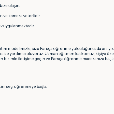
ize ulaşın.
on ve kamera yeterlidir.
nav uygulanmaktadır.
ğitim modelimizle, size Farsça öğrenme yolculuğunuzda en iyi 
n size yardımcı oluyoruz. Uzman eğitmen kadromuz, kişiye özel 
gün bizimle iletişime geçin ve Farsça öğrenme maceranıza başl
tini seç, öğrenmeye başla.