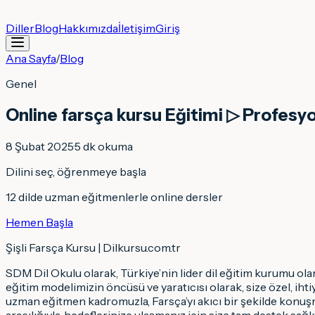
Diller
Blog
Hakkımızda
İletişim
Giriş
Ana Sayfa
/
Blog
Genel
Online farsça kursu Eğitimi ▷ Profesy
8 Şubat 2025
·
5
dk okuma
Dilini seç, öğrenmeye başla
12 dilde uzman eğitmenlerle online dersler
Hemen Başla
Şişli Farsça Kursu | Dilkursu.com.tr
SDM Dil Okulu olarak, Türkiye’nin lider dil eğitim kurumu ola
eğitim modelimizin öncüsü ve yaratıcısı olarak, size özel, i
uzman eğitmen kadromuzla, Farsça’yı akıcı bir şekilde konu
aracılığıyla, hedeflerinize ulaşmanız için size tam destek sağ