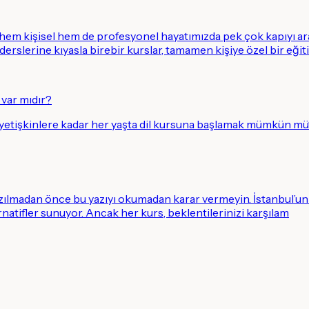
, hem kişisel hem de profesyonel hayatımızda pek çok kapıyı ar
 derslerine kıyasla birebir kurslar, tamamen kişiye özel bir eğiti
 var mıdır?
 yetişkinlere kadar her yaşta dil kursuna başlamak mümkün mü
azılmadan önce bu yazıyı okumadan karar vermeyin. İstanbul’un d
ernatifler sunuyor. Ancak her kurs, beklentilerinizi karşılam