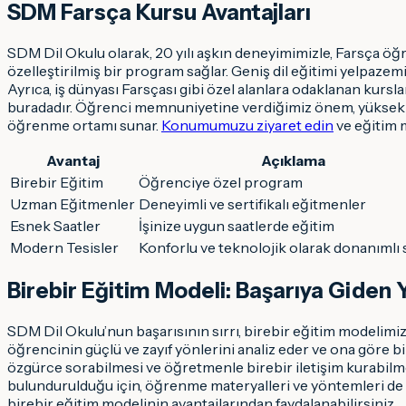
SDM Farsça Kursu Avantajları
SDM Dil Okulu olarak, 20 yılı aşkın deneyimimizle, Farsça ö
özelleştirilmiş bir program sağlar. Geniş dil eğitimi yelpazem
Ayrıca, iş dünyası Farsçası gibi özel alanlara odaklanan kurs
buradadır. Öğrenci memnuniyetine verdiğimiz önem, yüksek ba
öğrenme ortamı sunar.
Konumumuzu ziyaret edin
ve eğitim 
Avantaj
Açıklama
Birebir Eğitim
Öğrenciye özel program
Uzman Eğitmenler
Deneyimli ve sertifikalı eğitmenler
Esnek Saatler
İşinize uygun saatlerde eğitim
Modern Tesisler
Konforlu ve teknolojik olarak donanımlı s
Birebir Eğitim Modeli: Başarıya Giden 
SDM Dil Okulu’nun başarısının sırrı, birebir eğitim modelimi
öğrencinin güçlü ve zayıf yönlerini analiz eder ve ona göre bir
özgürce sorabilmesi ve öğretmenle birebir iletişim kurabilmes
bulundurulduğu için, öğrenme materyalleri ve yöntemleri de bu
birebir eğitim modelinin avantajlarından faydalanabilirsiniz.