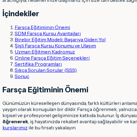
İçindekiler
Farsça Eğitiminin Önemi
SDM Farsça Kursu Avantajları
Birebir Eğitim Modeli: Başarıya Giden Yol
Şişli Farsça Kursu Konumu ve Ulaşım
Uzman Eğitmen Kadromuz
Online Farsça Eğitim Seçenekleri
Sertifika Programları
Sıkça Sorulan Sorular (SSS)
Sonuç
Farsça Eğitiminin Önemi
Günümüzün küreselleşen dünyasında, farklı kültürleri anlamak
yaygın olarak konuşulan bir dildir. Farsça öğrenmek, yalnızca d
kişisel ve profesyonel gelişiminize katkıda bulunur. İş dünyası
öğrenerek
, iş hayatınızda rekabet avantajı sağlayabilir ve k
kurslarımız
ile bu fırsatı yakalayın.