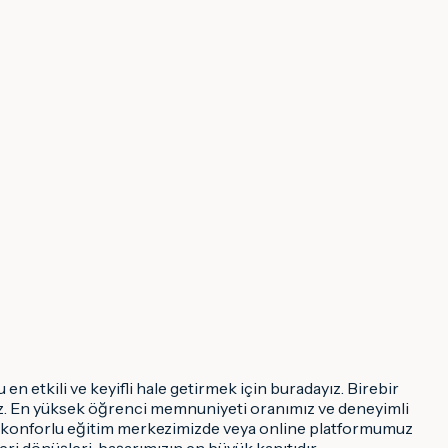
n etkili ve keyifli hale getirmek için buradayız. Birebir
oruz. En yüksek öğrenci memnuniyeti oranımız ve deneyimli
ve konforlu eğitim merkezimizde veya online platformumuz
eri dönüşleri, başarımızın en büyük kanıtıdır.