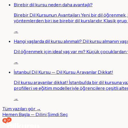
Birebir dil kursu neden daha avantajlı?
Birebir Dil Kursunun Avantajları Yeni bir dil öğrenmek
yöntemlerden biri ise birebir dil kurslarıdır. Klasik grup
→
Hangi yaşlarda dil kursu alınmalı? Dil kursu almanın yaşı
Dil öğrenmek için ideal yaş var mı? Küçük çocuklardan
→
İstanbul Dil Kursu — Dil Kursu Arayanlar Dikkat!
Dil kursu arayanlar dikkat! İstanbul’da bir dil kursuna y
profilleri ve eğitim modelleriyle öğrencilere çeşitli alt
→
Tüm yazıları gör →
Hemen Başla — Dilini Şimdi Seç