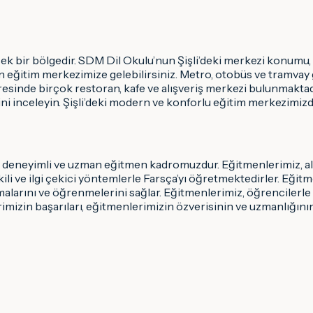
üksek bir bölgedir. SDM Dil Okulu’nun Şişli’deki merkezi konumu,
an eğitim merkezimize gelebilirsiniz. Metro, otobüs ve tramvay 
esinde birçok restoran, kafe ve alışveriş merkezi bulunmaktadır
i inceleyin. Şişli’deki modern ve konforlu eğitim merkezimizde
deneyimli ve uzman eğitmen kadromuzdur. Eğitmenlerimiz, alanla
ili ve ilgi çekici yöntemlerle Farsça’yı öğretmektedirler. Eğit
malarını ve öğrenmelerini sağlar. Eğitmenlerimiz, öğrencilerle 
erimizin başarıları, eğitmenlerimizin özverisinin ve uzmanlığını