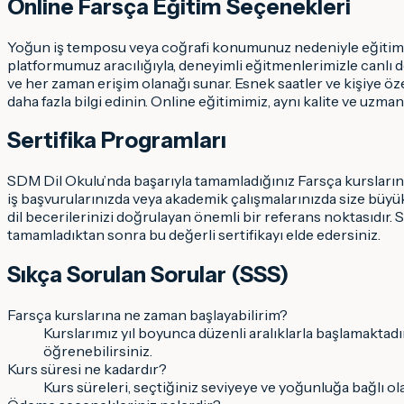
Online Farsça Eğitim Seçenekleri
Yoğun iş temposu veya coğrafi konumunuz nedeniyle eğitim 
platformumuz aracılığıyla, deneyimli eğitmenlerimizle canlı der
ve her zaman erişim olanağı sunar. Esnek saatler ve kişiye öze
daha fazla bilgi edinin. Online eğitimimiz, aynı kalite ve uzman
Sertifika Programları
SDM Dil Okulu’nda başarıyla tamamladığınız Farsça kurslarının ar
iş başvurularınızda veya akademik çalışmalarınızda size büyük a
dil becerilerinizi doğrulayan önemli bir referans noktasıdır. Se
tamamladıktan sonra bu değerli sertifikayı elde edersiniz.
Sıkça Sorulan Sorular (SSS)
Farsça kurslarına ne zaman başlayabilirim?
Kurslarımız yıl boyunca düzenli aralıklarla başlamaktad
öğrenebilirsiniz.
Kurs süresi ne kadardır?
Kurs süreleri, seçtiğiniz seviyeye ve yoğunluğa bağlı ola