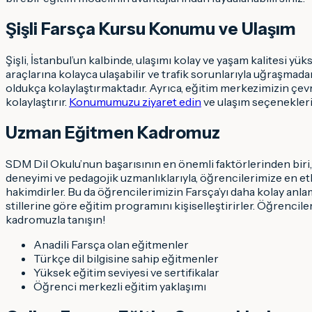
Şişli Farsça Kursu Konumu ve Ulaşım
Şişli, İstanbul’un kalbinde, ulaşımı kolay ve yaşam kalitesi y
araçlarına kolayca ulaşabilir ve trafik sorunlarıyla uğraşmad
oldukça kolaylaştırmaktadır. Ayrıca, eğitim merkezimizin çevr
kolaylaştırır.
Konumumuzu ziyaret edin
ve ulaşım seçeneklerin
Uzman Eğitmen Kadromuz
SDM Dil Okulu’nun başarısının en önemli faktörlerinden biri, 
deneyimi ve pedagojik uzmanlıklarıyla, öğrencilerimize en etk
hakimdirler. Bu da öğrencilerimizin Farsça’yı daha kolay anla
stillerine göre eğitim programını kişiselleştirirler. Öğrencil
kadromuzla tanışın!
Anadili Farsça olan eğitmenler
Türkçe dil bilgisine sahip eğitmenler
Yüksek eğitim seviyesi ve sertifikalar
Öğrenci merkezli eğitim yaklaşımı