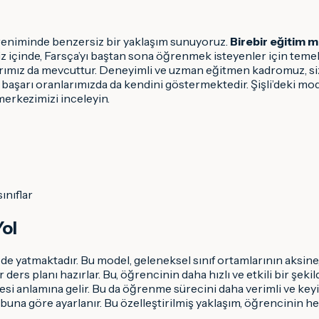
ğreniminde benzersiz bir yaklaşım sunuyoruz.
Birebir eğitim 
iz içinde, Farsça’yı baştan sona öğrenmek isteyenler için temel
larımız da mevcuttur. Deneyimli ve uzman eğitmen kadromuz, size
şarı oranlarımızda da kendini göstermektedir. Şişli’deki mode
merkezimizi inceleyin.
ınıflar
Yol
zde yatmaktadır. Bu model, geleneksel sınıf ortamlarının aksin
 ders planı hazırlar. Bu, öğrencinin daha hızlı ve etkili bir şek
i anlamına gelir. Bu da öğrenme sürecini daha verimli ve keyif
na göre ayarlanır. Bu özelleştirilmiş yaklaşım, öğrencinin hed