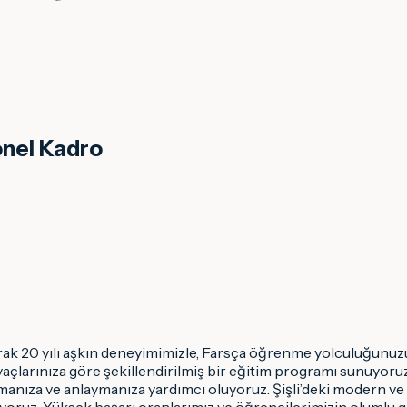
onel Kadro
rak 20 yılı aşkın deneyimimizle, Farsça öğrenme yolculuğunuzu e
htiyaçlarınıza göre şekillendirilmiş bir eğitim programı sunuy
şmanıza ve anlaymanıza yardımcı oluyoruz. Şişli’deki modern 
lıyoruz. Yüksek başarı oranlarımız ve öğrencilerimizin olumlu g