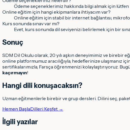
Ödeme seçenekleriniz nelerdir?
Ödeme seçeneklerimiz hakkında bilgi almak için lütfen b
Online eğitim için hangi ekipmanlara ihtiyacım var?
Online eğitim için stabil bir internet bağlantısı, mikrof
Kurs sonunda sınav var mı?
Evet, kurs sonunda dil seviyenizi belirlemek için bir sı
Sonuç
SDM Dil Okulu olarak, 20 yılı aşkın deneyimimiz ve birebir e
online platformumuz aracılığıyla, hedeflerinize ulaşmanız içi
sertifikalarımızla, Farsça öğrenmenizi kolaylaştırıyoruz. Bu
kaçırmayın
!
Hangi dili konuşacaksın
?
Uzman eğitmenlerle birebir ve grup dersleri. Dilini seç, pake
Hemen Başla
Dilleri Keşfet →
İlgili yazılar