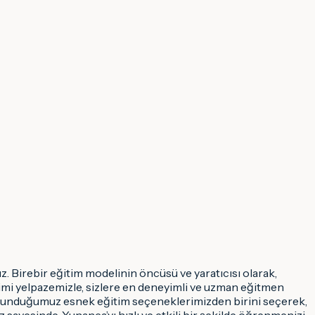
uz. Birebir eğitim modelinin öncüsü ve yaratıcısı olarak,
timi yelpazemizle, sizlere en deneyimli ve uzman eğitmen
 sunduğumuz esnek eğitim seçeneklerimizden birini seçerek,
ayesinde, Yunanca’yı hızlı ve etkili bir şekilde öğrenmenizi