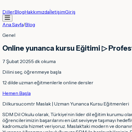
Diller
Blog
Hakkımızda
İletişim
Giriş
Ana Sayfa
/
Blog
Genel
Online yunanca kursu Eğitimi ▷ Profe
7 Şubat 2025
·
5
dk okuma
Dilini seç, öğrenmeye başla
12 dilde uzman eğitmenlerle online dersler
Hemen Başla
Dilkursu.com.tr Maslak | Uzman Yunanca Kursu Eğitmenleri
SDM Dil Okulu olarak, Türkiye’nin lider dil eğitim kurumu olara
öğrencilerimizin başarılarını en üst seviyeye taşımayı hedef
kadromuzla hizmet veriyoruz. Maslak’taki modern ve donanım
Yunanca öğrenme yolculuğunuza SDM ile başlayabilirsiniz. En 