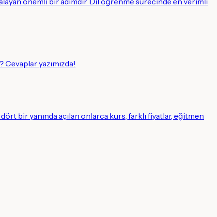
alayan önemli bir adımdır. Dil öğrenme sürecinde en verimli
? Cevaplar yazımızda!
ört bir yanında açılan onlarca kurs, farklı fiyatlar, eğitmen