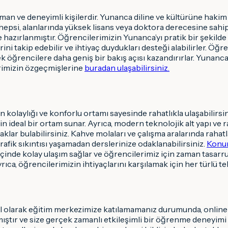
n ve deneyimli kişilerdir. Yunanca diline ve kültürüne hakim 
n hepsi, alanlarında yüksek lisans veya doktora derecesine sa
e hazırlanmıştır. Öğrencilerimizin Yunanca’yı pratik bir şekild
akip edebilir ve ihtiyaç duydukları desteği alabilirler. Öğretme
 öğrencilere daha geniş bir bakış açısı kazandırırlar. Yunanca’
erimizin özgeçmişlerine
buradan ulaşabilirsiniz.
kolaylığı ve konforlu ortamı sayesinde rahatlıkla ulaşabilirsin
çin ideal bir ortam sunar. Ayrıca, modern teknolojik alt yapı ve
 bulabilirsiniz. Kahve molaları ve çalışma aralarında rahatl
rafik sıkıntısı yaşamadan derslerinize odaklanabilirsiniz.
Konum
içinde kolay ulaşım sağlar ve öğrencilerimiz için zaman tasarruf
Ayrıca, öğrencilerimizin ihtiyaçlarını karşılamak için her türlü
 olarak eğitim merkezimize katılamamanız durumunda, online 
mıştır ve size gerçek zamanlı etkileşimli bir öğrenme deneyimi