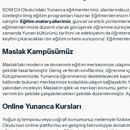
SDM Dil Okulu’ndaki Yunanca eğitmenlerimiz, alanlarında uzma
özelleştirilmiş eğitim programları hazırlar. Eğitmenlerimizi
sahiptir.
Eğitim materyallerimiz
, güncel ve etkili yöntemlerl
eğitmenlerimizle düzenli olarak görüşerek öğrenme süreçlerini t
zamanda Yunan kültürünü, tarihini ve edebiyatını da öğreterek
keyfini çıkaracakları bir eğitim ortamı sunuyoruz. Eğitmenl
Maslak Kampüsümüz
Maslak’taki modern ve donanımlı eğitim merkezimize, ulaşımın 
şekilde tasarlanmıştır. Geniş ve ferah sınıflarımız, öğrenme i
Kütüphanemizde, Yunanca öğrenmenizi destekleyecek kaynaklar
kalbinde bulunan merkezimize kolaylıkla ulaşım sağlayabilir, t
yakından inceleyin. Maslak’ın işlek ve merkezi konumu, şehir 
verimli bir şekilde çalışabilecekleri şekilde düzenlenmiştir. 
Online Yunanca Kursları
Yoğun iş temposu veya coğrafi konumunuz nedeniyle fiziksel
Okulu’nun online platformu, en gelişmiş teknolojiyle donatıl