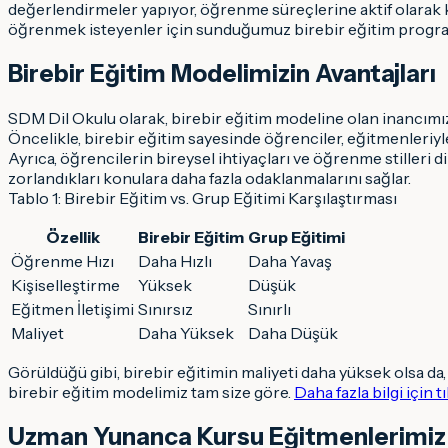
değerlendirmeler yapıyor, öğrenme süreçlerine aktif olarak ka
öğrenmek isteyenler için sunduğumuz birebir eğitim programıyl
Birebir Eğitim Modelimizin Avantajları
SDM Dil Okulu olarak, birebir eğitim modeline olan inancımız
Öncelikle, birebir eğitim sayesinde öğrenciler, eğitmenleriyle 
Ayrıca, öğrencilerin bireysel ihtiyaçları ve öğrenme stilleri d
zorlandıkları konulara daha fazla odaklanmalarını sağlar.
Tablo 1: Birebir Eğitim vs. Grup Eğitimi Karşılaştırması
Özellik
Birebir Eğitim
Grup Eğitimi
Öğrenme Hızı
Daha Hızlı
Daha Yavaş
Kişiselleştirme
Yüksek
Düşük
Eğitmen İletişimi
Sınırsız
Sınırlı
Maliyet
Daha Yüksek
Daha Düşük
Görüldüğü gibi, birebir eğitimin maliyeti daha yüksek olsa da
birebir eğitim modelimiz tam size göre.
Daha fazla bilgi için tı
Uzman Yunanca Kursu Eğitmenlerimiz