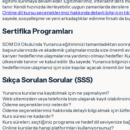
eğitimi sunmaya devam eder. Eğitimlerimiz, interaktif ders mat
tanır. Kendi hızınızda ilerleyebilir, uygun zamanlarda dersle
Online dil kursu seçeneklerimiz hakkında detaylı bilgi için tıkl
sayede, sosyalleşme ve yeni arkadaşlıklar edinme fırsatı da bu
Sertifika Programları
SDM Dil Okulu’nda Yunanca eğitiminizi tamamladıktan sonra, baş
başvurularınızda ve akademik çalışmalarınızda size önemli ava
kariyer hedeflerine ulaşmalarına yardımcı olmayı hedefler. Ku
ülkesinde tanınır ve kabul edilir. Bu sayede, Yunanca bilginizi
hedeflerinize ulaşmanız için size kapılar açacak önemli bir be
Sıkça Sorulan Sorular (SSS)
Yunanca kurslarına kaydolmak için ne yapmalıyım?
Web sitemizden veya telefonla bize ulaşarak kayıt olabilirsiniz.
Ödeme seçenekleriniz nelerdir?
Ödeme seçeneklerimiz hakkında detaylı bilgi almak için lütfen
Kurs süresi ne kadardır?
Kurs süreleri, seçtiğiniz programa ve hedef dil seviyenize bağlı 
Online kurslarda hangi platformları kullanıyorsunuz?