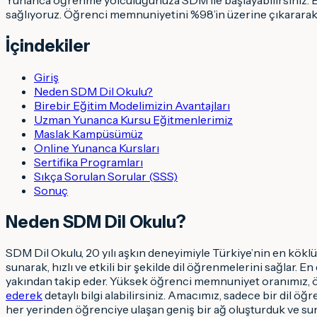
sağlıyoruz. Öğrenci memnuniyetini %98’in üzerine çıkararak 
İçindekiler
Giriş
Neden SDM Dil Okulu?
Birebir Eğitim Modelimizin Avantajları
Uzman Yunanca Kursu Eğitmenlerimiz
Maslak Kampüsümüz
Online Yunanca Kursları
Sertifika Programları
Sıkça Sorulan Sorular (SSS)
Sonuç
Neden SDM Dil Okulu?
SDM Dil Okulu, 20 yılı aşkın deneyimiyle Türkiye’nin en köklü 
sunarak, hızlı ve etkili bir şekilde dil öğrenmelerini sağlar
yakından takip eder. Yüksek öğrenci memnuniyet oranımız, 
ederek
detaylı bilgi alabilirsiniz. Amacımız, sadece bir dil ö
her yerinden öğrenciye ulaşan geniş bir ağ oluşturduk ve sund