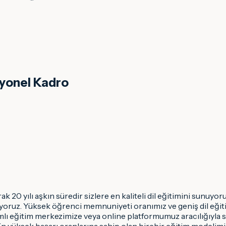
syonel Kadro
k 20 yılı aşkın süredir sizlere en kaliteli dil eğitimini sunuyor
liyoruz. Yüksek öğrenci memnuniyeti oranımız ve geniş dil eği
lı eğitim merkezimize veya online platformumuz aracılığıyla
yüksek başarı oranlarına sahip olan birebir eğitim modelimiz s