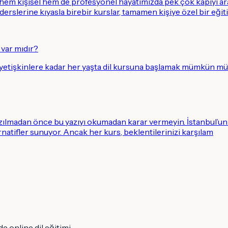
, hem kişisel hem de profesyonel hayatımızda pek çok kapıyı ar
 derslerine kıyasla birebir kurslar, tamamen kişiye özel bir eğiti
 var mıdır?
 yetişkinlere kadar her yaşta dil kursuna başlamak mümkün mü
azılmadan önce bu yazıyı okumadan karar vermeyin. İstanbul’un d
ernatifler sunuyor. Ancak her kurs, beklentilerinizi karşılam
e online dil eğitimi.