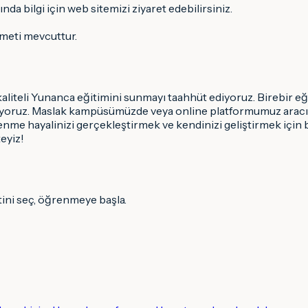
da bilgi için web sitemizi ziyaret edebilirsiniz.
meti mevcuttur.
 kaliteli Yunanca eğitimini sunmayı taahhüt ediyoruz. Birebir
ıyoruz. Maslak kampüsümüzde veya online platformumuz aracılı
ğrenme hayalinizi gerçekleştirmek ve kendinizi geliştirmek için 
teyiz!
tini seç, öğrenmeye başla.