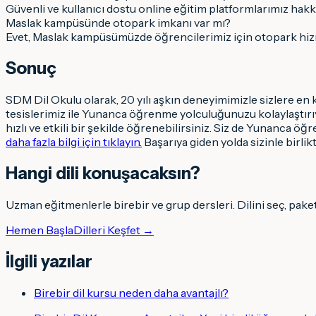
Güvenli ve kullanıcı dostu online eğitim platformlarımız hakkın
Maslak kampüsünde otopark imkanı var mı?
Evet, Maslak kampüsümüzde öğrencilerimiz için otopark hiz
Sonuç
SDM Dil Okulu olarak, 20 yılı aşkın deneyimimizle sizlere en
tesislerimiz ile Yunanca öğrenme yolculuğunuzu kolaylaştır
hızlı ve etkili bir şekilde öğrenebilirsiniz. Siz de Yunanca ö
daha fazla bilgi için tıklayın.
Başarıya giden yolda sizinle birlik
Hangi dili konuşacaksın
?
Uzman eğitmenlerle birebir ve grup dersleri. Dilini seç, pake
Hemen Başla
Dilleri Keşfet →
İlgili yazılar
Birebir dil kursu neden daha avantajlı?