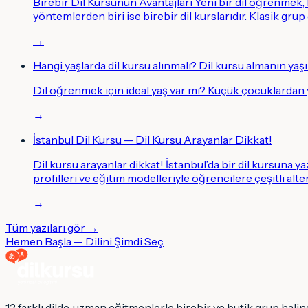
Birebir Dil Kursunun Avantajları Yeni bir dil öğrenmek
yöntemlerden biri ise birebir dil kurslarıdır. Klasik grup
→
Hangi yaşlarda dil kursu alınmalı? Dil kursu almanın yaşı
Dil öğrenmek için ideal yaş var mı? Küçük çocuklardan
→
İstanbul Dil Kursu — Dil Kursu Arayanlar Dikkat!
Dil kursu arayanlar dikkat! İstanbul’da bir dil kursuna y
profilleri ve eğitim modelleriyle öğrencilere çeşitli alt
→
Tüm yazıları gör →
Hemen Başla — Dilini Şimdi Seç
12 farklı dilde, uzman eğitmenlerle birebir ve butik grup halind