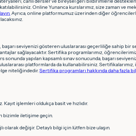
eryalleri, canlı dersler ve bireysel geri bildirimlerle destekl
re katılabilirsiniz. Online Yunanca kurslarımız, size zaman ve 
ayın.
Ayrıca, online platformumuz üzerinden diğer öğrencilerle
lacaksınız.
arı seviyenizi gösteren uluslararası geçerliliğe sahip bir serti
ntajlar sağlayacaktır. Sertifika programlarımız, öğrencilerimiz
rs sonunda yapılan kapsamlı sınav sonucunda, başarı seviyenize 
 uluslararası platformlarda da kullanabilirsiniz. Sertifikalarımı
lge niteliğindedir.
Sertifika programları hakkında daha fazla bilgi
 Kayıt işlemleri oldukça basit ve hızlıdır.
 bizimle iletişime geçin.
olarak değişir. Detaylı bilgi için lütfen bize ulaşın.